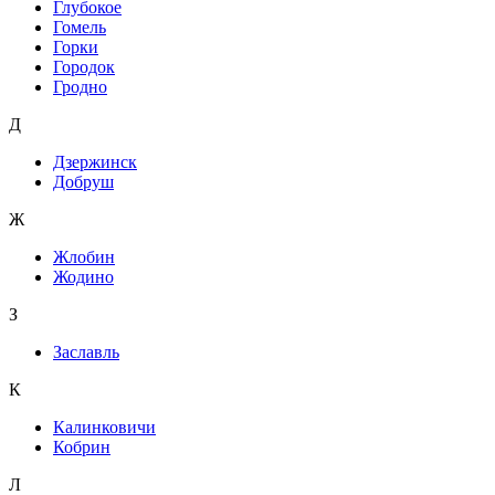
Глубокое
Гомель
Горки
Городок
Гродно
Д
Дзержинск
Добруш
Ж
Жлобин
Жодино
З
Заславль
К
Калинковичи
Кобрин
Л