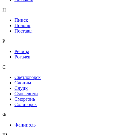
П
Пинск
Полоцк
Поставы
Р
Речица
Рогачев
С
Светлогорск
Слоним
Слуцк
Смолевичи
Сморгонь
Солигорск
Ф
Фаниполь