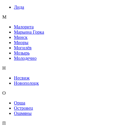
Лида
М
Малорита
Марьина Горка
Минск
Миоры
Могилёв
Мозырь
Молодечно
Н
Несвиж
Новополоцк
О
Орша
Островец
Ошмяны
П