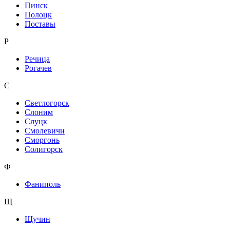
Пинск
Полоцк
Поставы
Р
Речица
Рогачев
С
Светлогорск
Слоним
Слуцк
Смолевичи
Сморгонь
Солигорск
Ф
Фаниполь
Щ
Щучин