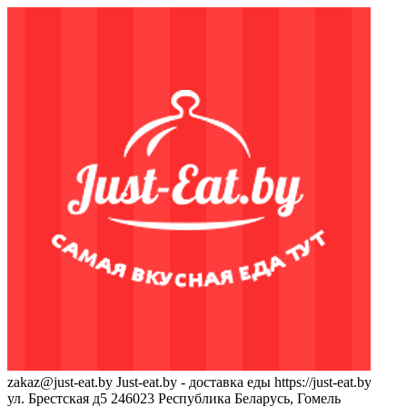
zakaz@just-eat.by
Just-eat.by - доставка еды
https://just-eat.by
ул. Брестская д5
246023
Республика Беларусь, Гомель