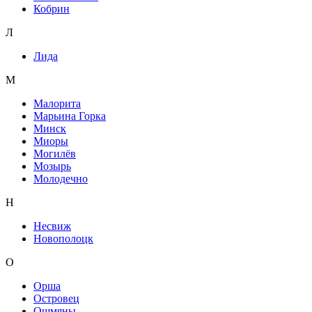
Кобрин
Л
Лида
М
Малорита
Марьина Горка
Минск
Миоры
Могилёв
Мозырь
Молодечно
Н
Несвиж
Новополоцк
О
Орша
Островец
Ошмяны