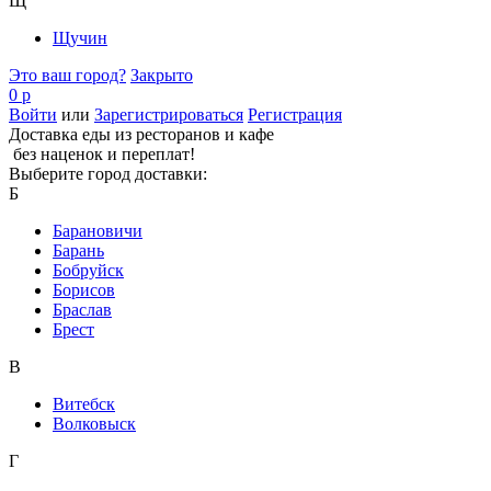
Щ
Щучин
Это ваш город?
Закрыто
0 р
Войти
или
Зарегистрироваться
Регистрация
Доставка еды из ресторанов и кафе
без наценок и переплат!
Выберите город доставки:
Б
Барановичи
Барань
Бобруйск
Борисов
Браслав
Брест
В
Витебск
Волковыск
Г