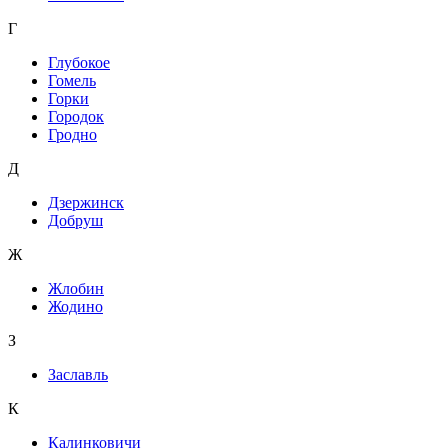
Г
Глубокое
Гомель
Горки
Городок
Гродно
Д
Дзержинск
Добруш
Ж
Жлобин
Жодино
З
Заславль
К
Калинковичи