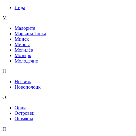
Лида
М
Малорита
Марьина Горка
Минск
Миоры
Могилёв
Мозырь
Молодечно
Н
Несвиж
Новополоцк
О
Орша
Островец
Ошмяны
П