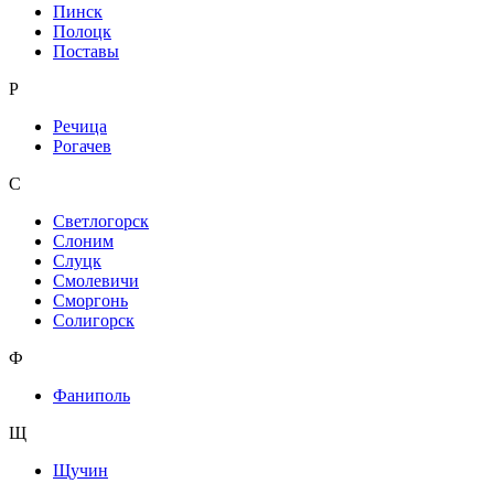
Пинск
Полоцк
Поставы
Р
Речица
Рогачев
С
Светлогорск
Слоним
Слуцк
Смолевичи
Сморгонь
Солигорск
Ф
Фаниполь
Щ
Щучин