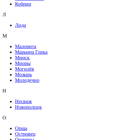
Кобрин
Л
Лида
М
Малорита
Марьина Горка
Минск
Миоры
Могилёв
Мозырь
Молодечно
Н
Несвиж
Новополоцк
О
Орша
Островец
Ошмяны