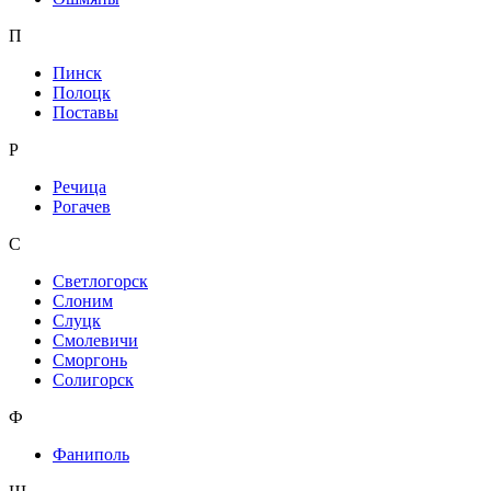
П
Пинск
Полоцк
Поставы
Р
Речица
Рогачев
С
Светлогорск
Слоним
Слуцк
Смолевичи
Сморгонь
Солигорск
Ф
Фаниполь