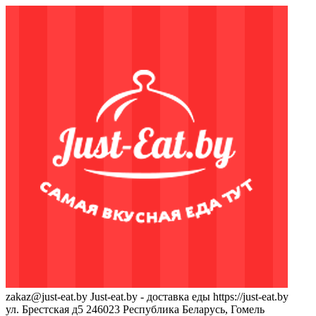
zakaz@just-eat.by
Just-eat.by - доставка еды
https://just-eat.by
ул. Брестская д5
246023
Республика Беларусь, Гомель