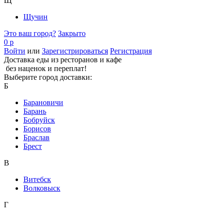
Щ
Щучин
Это ваш город?
Закрыто
0 р
Войти
или
Зарегистрироваться
Регистрация
Доставка еды из ресторанов и кафе
без наценок и переплат!
Выберите город доставки:
Б
Барановичи
Барань
Бобруйск
Борисов
Браслав
Брест
В
Витебск
Волковыск
Г