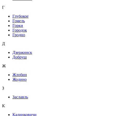
Г
Глубокое
Гомель
Горки
Городок
Гродно
Д
Дзержинск
Добруш
Ж
Жлобин
Жодино
З
Заславль
К
Калинковичи