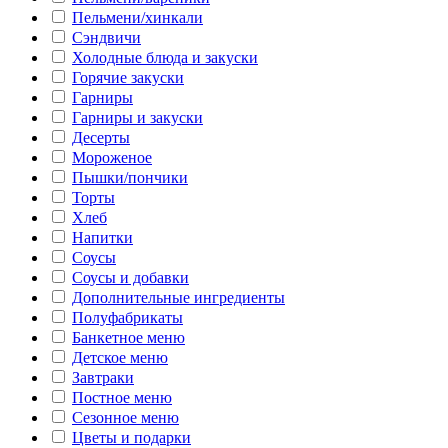
Пельмени/хинкали
Сэндвичи
Холодные блюда и закуски
Горячие закуски
Гарниры
Гарниры и закуски
Десерты
Мороженое
Пышки/пончики
Торты
Хлеб
Напитки
Соусы
Соусы и добавки
Дополнительные ингредиенты
Полуфабрикаты
Банкетное меню
Детское меню
Завтраки
Постное меню
Сезонное меню
Цветы и подарки