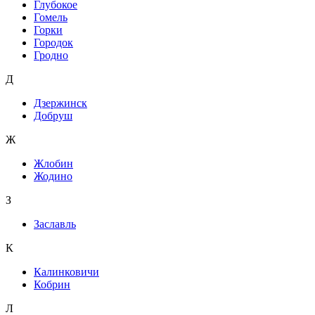
Глубокое
Гомель
Горки
Городок
Гродно
Д
Дзержинск
Добруш
Ж
Жлобин
Жодино
З
Заславль
К
Калинковичи
Кобрин
Л