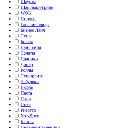
Шаурма
Шашлыки/гриль
WOK
Пироги
Горячие блюда
Бизнес Ланч
Супы
Боксы
Ланч-сеты
Салаты
Драники
Донер
Роллы
Суширрито
Чебуреки
Вафли
Паста
Плов
Поке
Ризотто
Хот-Доги
Блины
Пельмени/вареники