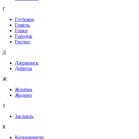
Г
Глубокое
Гомель
Горки
Городок
Гродно
Д
Дзержинск
Добруш
Ж
Жлобин
Жодино
З
Заславль
К
Калинковичи