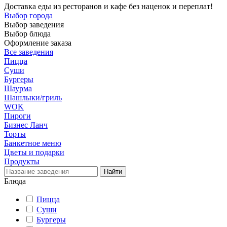
Доставка еды из ресторанов и кафе без наценок и переплат!
Выбор города
Выбор заведения
Выбор блюда
Оформление заказа
Все заведения
Пицца
Суши
Бургеры
Шаурма
Шашлыки/гриль
WOK
Пироги
Бизнес Ланч
Торты
Банкетное меню
Цветы и подарки
Продукты
Блюда
Пицца
Суши
Бургеры