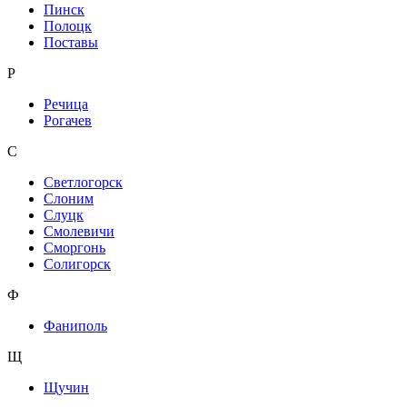
Пинск
Полоцк
Поставы
Р
Речица
Рогачев
С
Светлогорск
Слоним
Слуцк
Смолевичи
Сморгонь
Солигорск
Ф
Фаниполь
Щ
Щучин