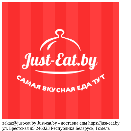
zakaz@just-eat.by
Just-eat.by - доставка еды
https://just-eat.by
ул. Брестская д5
246023
Республика Беларусь, Гомель