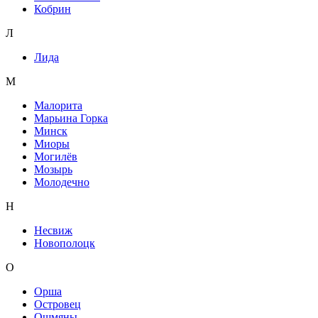
Кобрин
Л
Лида
М
Малорита
Марьина Горка
Минск
Миоры
Могилёв
Мозырь
Молодечно
Н
Несвиж
Новополоцк
О
Орша
Островец
Ошмяны