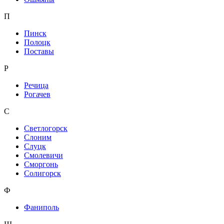
П
Пинск
Полоцк
Поставы
Р
Речица
Рогачев
С
Светлогорск
Слоним
Слуцк
Смолевичи
Сморгонь
Солигорск
Ф
Фаниполь