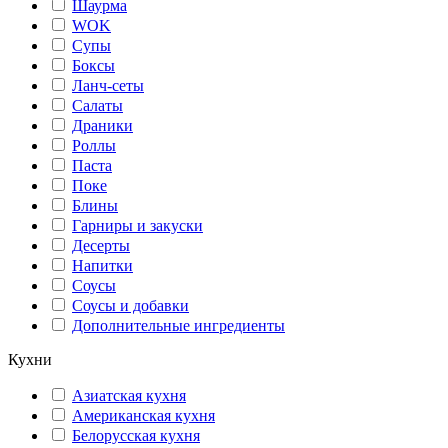
Шаурма
WOK
Супы
Боксы
Ланч-сеты
Салаты
Драники
Роллы
Паста
Поке
Блины
Гарниры и закуски
Десерты
Напитки
Соусы
Соусы и добавки
Дополнительные ингредиенты
Кухни
Азиатская кухня
Американская кухня
Белорусская кухня