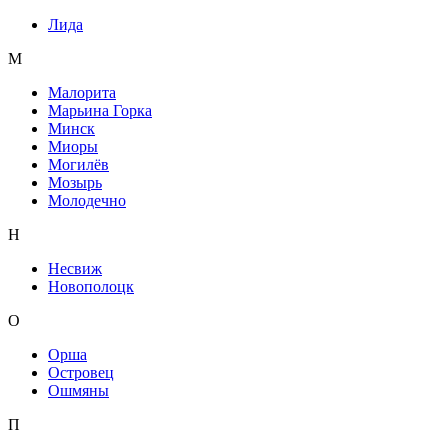
Лида
М
Малорита
Марьина Горка
Минск
Миоры
Могилёв
Мозырь
Молодечно
Н
Несвиж
Новополоцк
О
Орша
Островец
Ошмяны
П