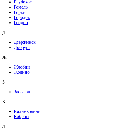
Глубокое
Гомель
Горки
Городок
Гродно
Д
Дзержинск
Добруш
Ж
Жлобин
Жодино
З
Заславль
К
Калинковичи
Кобрин
Л