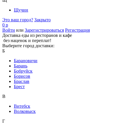
Щ
Щучин
Это ваш город?
Закрыто
0 р
Войти
или
Зарегистрироваться
Регистрация
Доставка еды из ресторанов и кафе
без наценок и переплат!
Выберите город доставки:
Б
Барановичи
Барань
Бобруйск
Борисов
Браслав
Брест
В
Витебск
Волковыск
Г