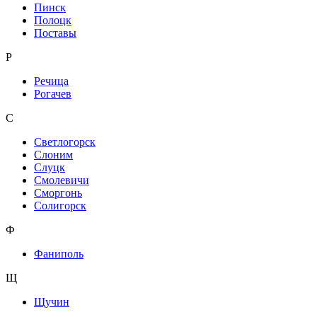
Пинск
Полоцк
Поставы
Р
Речица
Рогачев
С
Светлогорск
Слоним
Слуцк
Смолевичи
Сморгонь
Солигорск
Ф
Фаниполь
Щ
Щучин