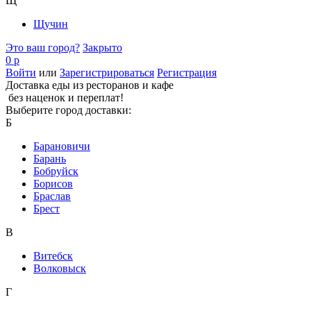
Щ
Щучин
Это ваш город?
Закрыто
0 р
Войти
или
Зарегистрироваться
Регистрация
Доставка еды из ресторанов и кафе
без наценок и переплат!
Выберите город доставки:
Б
Барановичи
Барань
Бобруйск
Борисов
Браслав
Брест
В
Витебск
Волковыск
Г