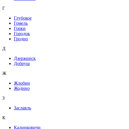
Г
Глубокое
Гомель
Горки
Городок
Гродно
Д
Дзержинск
Добруш
Ж
Жлобин
Жодино
З
Заславль
К
Калинковичи