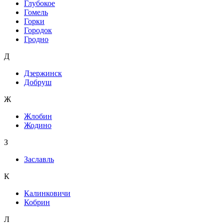
Глубокое
Гомель
Горки
Городок
Гродно
Д
Дзержинск
Добруш
Ж
Жлобин
Жодино
З
Заславль
К
Калинковичи
Кобрин
Л