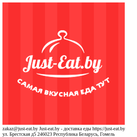
zakaz@just-eat.by
Just-eat.by - доставка еды
https://just-eat.by
ул. Брестская д5
246023
Республика Беларусь, Гомель