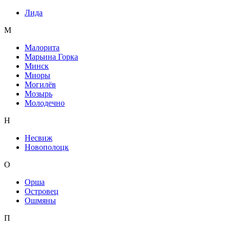
Лида
М
Малорита
Марьина Горка
Минск
Миоры
Могилёв
Мозырь
Молодечно
Н
Несвиж
Новополоцк
О
Орша
Островец
Ошмяны
П