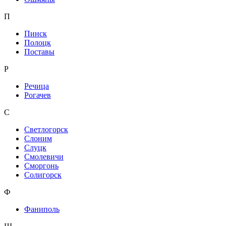
П
Пинск
Полоцк
Поставы
Р
Речица
Рогачев
С
Светлогорск
Слоним
Слуцк
Смолевичи
Сморгонь
Солигорск
Ф
Фаниполь