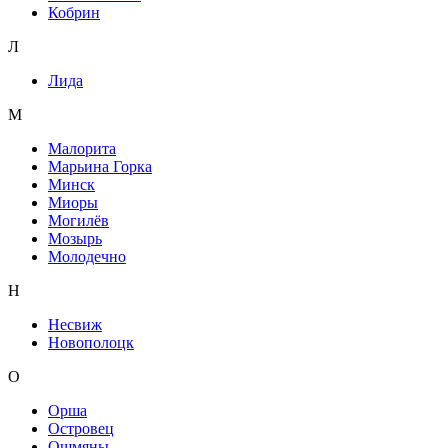
Кобрин
Л
Лида
М
Малорита
Марьина Горка
Минск
Миоры
Могилёв
Мозырь
Молодечно
Н
Несвиж
Новополоцк
О
Орша
Островец
Ошмяны