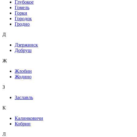
Глубокое
Гомель
Горки
Городок
Гродно
Д
Дзержинск
Добруш
Ж
Жлобин
Жодино
З
Заславль
К
Калинковичи
Кобрин
Л