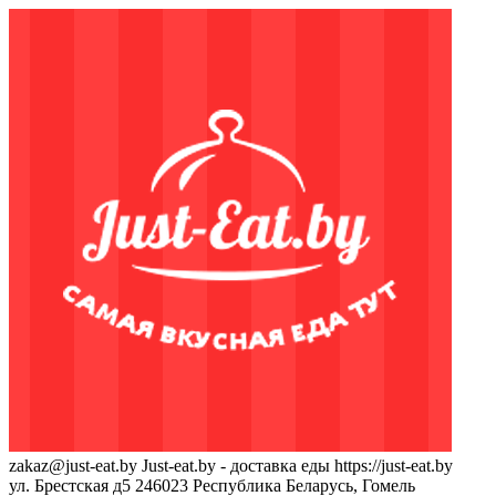
zakaz@just-eat.by
Just-eat.by - доставка еды
https://just-eat.by
ул. Брестская д5
246023
Республика Беларусь, Гомель