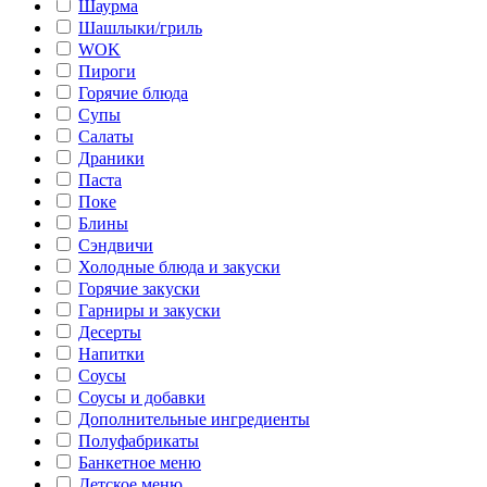
Шаурма
Шашлыки/гриль
WOK
Пироги
Горячие блюда
Супы
Салаты
Драники
Паста
Поке
Блины
Сэндвичи
Холодные блюда и закуски
Горячие закуски
Гарниры и закуски
Десерты
Напитки
Соусы
Соусы и добавки
Дополнительные ингредиенты
Полуфабрикаты
Банкетное меню
Детское меню