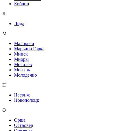
Кобрин
Л
Лида
М
Малорита
Марьина Горка
Минск
Миоры
Могилёв
Мозырь
Молодечно
Н
Несвиж
Новополоцк
О
Орша
Островец
Ошмяны