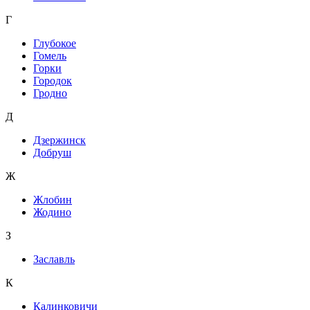
Г
Глубокое
Гомель
Горки
Городок
Гродно
Д
Дзержинск
Добруш
Ж
Жлобин
Жодино
З
Заславль
К
Калинковичи