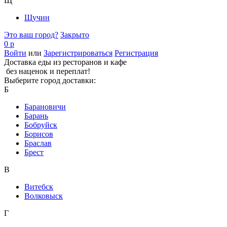
Щ
Щучин
Это ваш город?
Закрыто
0 р
Войти
или
Зарегистрироваться
Регистрация
Доставка еды из ресторанов и кафе
без наценок и переплат!
Выберите город доставки:
Б
Барановичи
Барань
Бобруйск
Борисов
Браслав
Брест
В
Витебск
Волковыск
Г