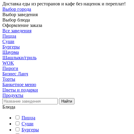
Доставка еды из ресторанов и кафе без наценок и переплат!
Выбор города
Выбор заведения
Выбор блюда
Оформление заказа
Все заведения
Пицца
Суши
Бургеры
Шаурма
Шашлыки/гриль
WOK
Пироги
Бизнес Ланч
Торты
Банкетное меню
Цветы и подарки
Продукты
Блюда
Пицца
Суши
Бургеры