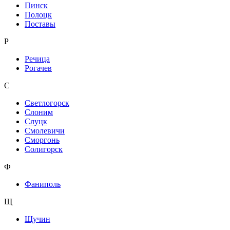
Пинск
Полоцк
Поставы
Р
Речица
Рогачев
С
Светлогорск
Слоним
Слуцк
Смолевичи
Сморгонь
Солигорск
Ф
Фаниполь
Щ
Щучин