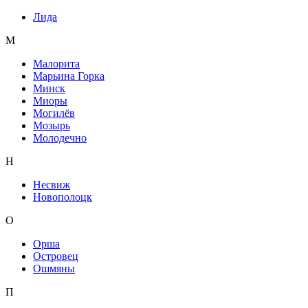
Лида
М
Малорита
Марьина Горка
Минск
Миоры
Могилёв
Мозырь
Молодечно
Н
Несвиж
Новополоцк
О
Орша
Островец
Ошмяны
П