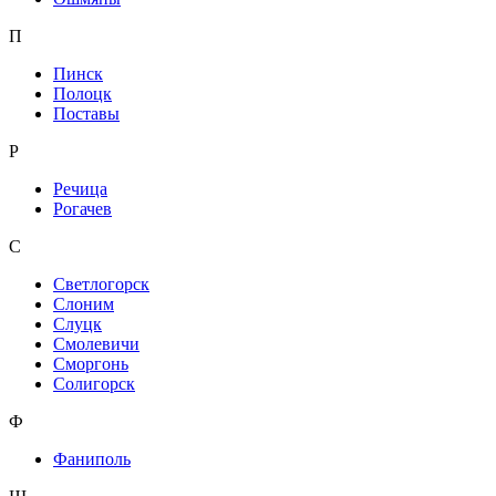
П
Пинск
Полоцк
Поставы
Р
Речица
Рогачев
С
Светлогорск
Слоним
Слуцк
Смолевичи
Сморгонь
Солигорск
Ф
Фаниполь