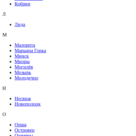
Кобрин
Л
Лида
М
Малорита
Марьина Горка
Минск
Миоры
Могилёв
Мозырь
Молодечно
Н
Несвиж
Новополоцк
О
Орша
Островец
Ошмяны