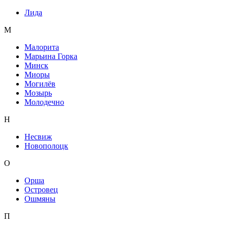
Лида
М
Малорита
Марьина Горка
Минск
Миоры
Могилёв
Мозырь
Молодечно
Н
Несвиж
Новополоцк
О
Орша
Островец
Ошмяны
П