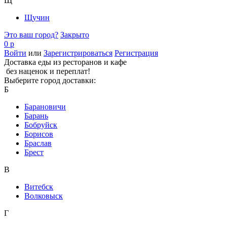
Щ
Щучин
Это ваш город?
Закрыто
0 р
Войти
или
Зарегистрироваться
Регистрация
Доставка еды из ресторанов и кафе
без наценок и переплат!
Выберите город доставки:
Б
Барановичи
Барань
Бобруйск
Борисов
Браслав
Брест
В
Витебск
Волковыск
Г