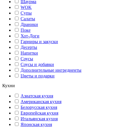
Шаурма
WOK
Супы
Салаты
Драники
Поке
Хот-Доги
Гарниры и закуски
Десерты
Напитки
Соусы
Соусы и добавки
Дополнительные ингредиенты
Цветы и подарки
Кухни
Азиатская кухня
Американская кухня
Белорусская кухня
Европейская кухня
Итальянская кухня
Японская кухня