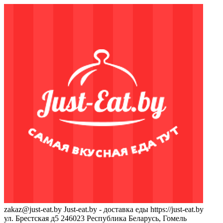
zakaz@just-eat.by
Just-eat.by - доставка еды
https://just-eat.by
ул. Брестская д5
246023
Республика Беларусь, Гомель