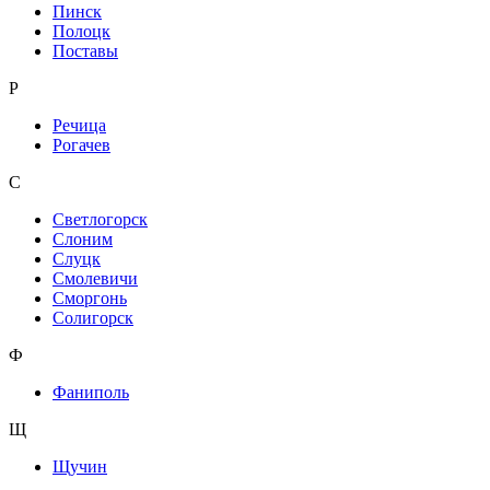
Пинск
Полоцк
Поставы
Р
Речица
Рогачев
С
Светлогорск
Слоним
Слуцк
Смолевичи
Сморгонь
Солигорск
Ф
Фаниполь
Щ
Щучин