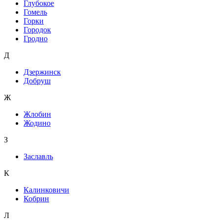
Глубокое
Гомель
Горки
Городок
Гродно
Д
Дзержинск
Добруш
Ж
Жлобин
Жодино
З
Заславль
К
Калинковичи
Кобрин
Л