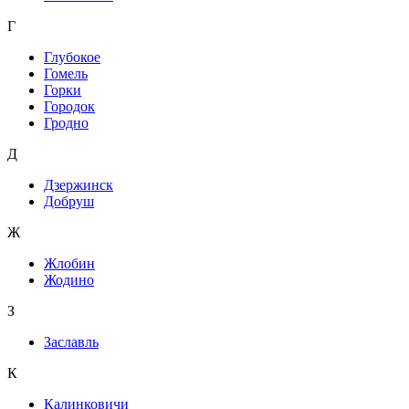
Г
Глубокое
Гомель
Горки
Городок
Гродно
Д
Дзержинск
Добруш
Ж
Жлобин
Жодино
З
Заславль
К
Калинковичи