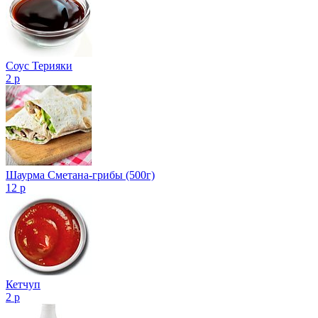
Соус Терияки
2 р
Шаурма Сметана-грибы (500г)
12 р
Кетчуп
2 р