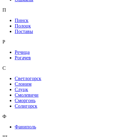
П
Пинск
Полоцк
Поставы
Р
Речица
Рогачев
С
Светлогорск
Слоним
Слуцк
Смолевичи
Сморгонь
Солигорск
Ф
Фаниполь