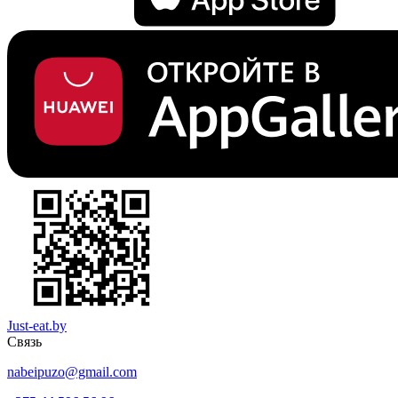
Just-eat.by
Связь
nabeipuzo@gmail.com