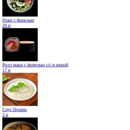
Поке с форелью
26 р
Ролл маки с форелью с/с и икрой
17 р
Соус Цезарь
2 р