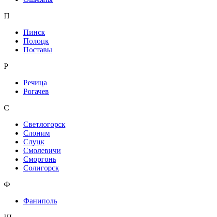
П
Пинск
Полоцк
Поставы
Р
Речица
Рогачев
С
Светлогорск
Слоним
Слуцк
Смолевичи
Сморгонь
Солигорск
Ф
Фаниполь