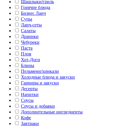
Шашлыки/гриль
Горячие блюда
Бизнес Ланч
Супы
Ланч-сеты
Салаты
Драники
Чебуреки
Паста
Плов
Хот-Доги
Блины
Пельмени/хинкали
Холодные блюда и закуски
Гарниры и закуски
Десерты
Напитки
Соусы
Соусы и добавки
Дополнительные ингредиенты
Кофе
Завтраки