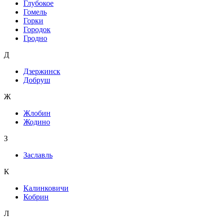
Глубокое
Гомель
Горки
Городок
Гродно
Д
Дзержинск
Добруш
Ж
Жлобин
Жодино
З
Заславль
К
Калинковичи
Кобрин
Л