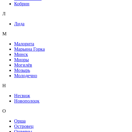
Кобрин
Л
Лида
М
Малорита
Марьина Горка
Минск
Миоры
Могилёв
Мозырь
Молодечно
Н
Несвиж
Новополоцк
О
Орша
Островец
Ошмяны