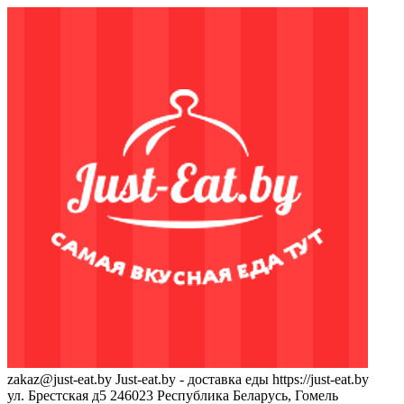
zakaz@just-eat.by
Just-eat.by - доставка еды
https://just-eat.by
ул. Брестская д5
246023
Республика Беларусь, Гомель