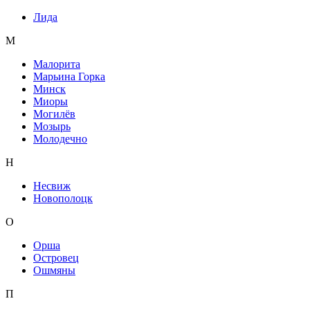
Лида
М
Малорита
Марьина Горка
Минск
Миоры
Могилёв
Мозырь
Молодечно
Н
Несвиж
Новополоцк
О
Орша
Островец
Ошмяны
П