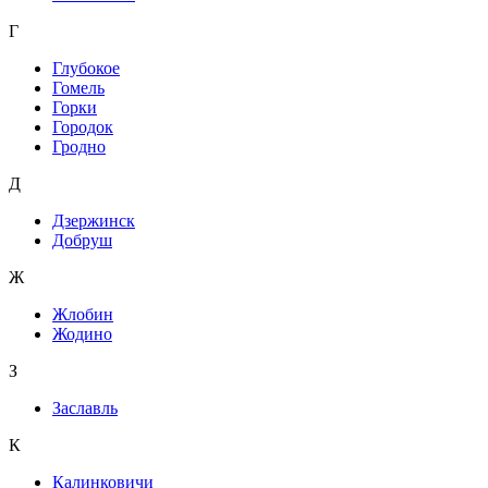
Г
Глубокое
Гомель
Горки
Городок
Гродно
Д
Дзержинск
Добруш
Ж
Жлобин
Жодино
З
Заславль
К
Калинковичи