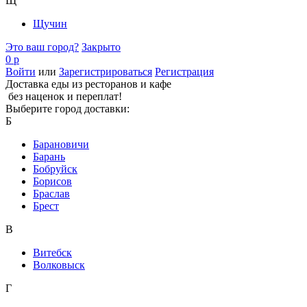
Щ
Щучин
Это ваш город?
Закрыто
0 р
Войти
или
Зарегистрироваться
Регистрация
Доставка еды из ресторанов и кафе
без наценок и переплат!
Выберите город доставки:
Б
Барановичи
Барань
Бобруйск
Борисов
Браслав
Брест
В
Витебск
Волковыск
Г