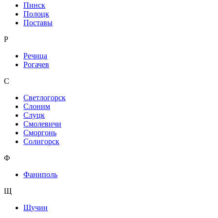
Пинск
Полоцк
Поставы
Р
Речица
Рогачев
С
Светлогорск
Слоним
Слуцк
Смолевичи
Сморгонь
Солигорск
Ф
Фаниполь
Щ
Щучин