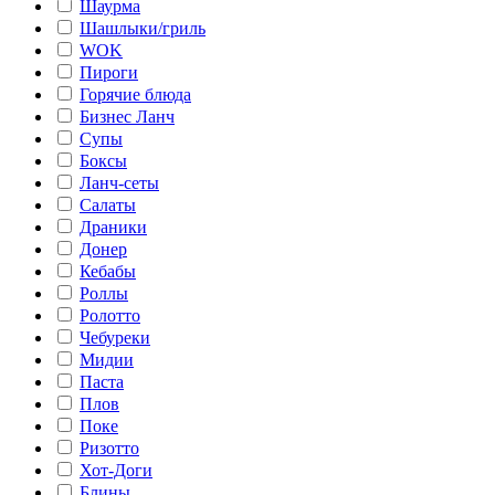
Шаурма
Шашлыки/гриль
WOK
Пироги
Горячие блюда
Бизнес Ланч
Супы
Боксы
Ланч-сеты
Салаты
Драники
Донер
Кебабы
Роллы
Ролотто
Чебуреки
Мидии
Паста
Плов
Поке
Ризотто
Хот-Доги
Блины