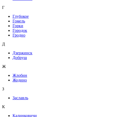
Г
Глубокое
Гомель
Горки
Городок
Гродно
Д
Дзержинск
Добруш
Ж
Жлобин
Жодино
З
Заславль
К
Калинковичи