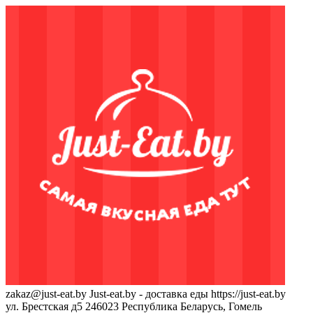
zakaz@just-eat.by
Just-eat.by - доставка еды
https://just-eat.by
ул. Брестская д5
246023
Республика Беларусь, Гомель