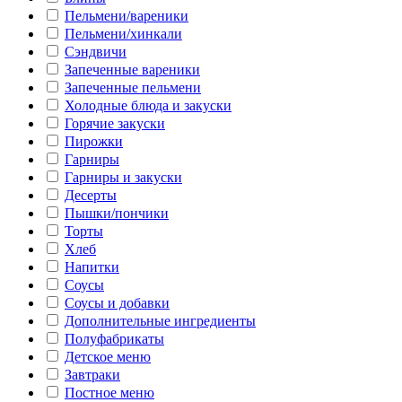
Пельмени/вареники
Пельмени/хинкали
Сэндвичи
Запеченные вареники
Запеченные пельмени
Холодные блюда и закуски
Горячие закуски
Пирожки
Гарниры
Гарниры и закуски
Десерты
Пышки/пончики
Торты
Хлеб
Напитки
Соусы
Соусы и добавки
Дополнительные ингредиенты
Полуфабрикаты
Детское меню
Завтраки
Постное меню