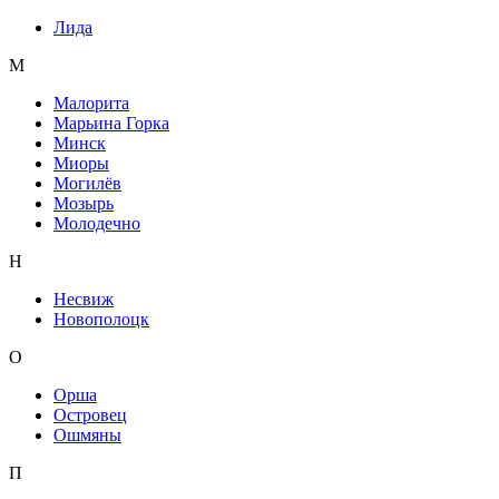
Лида
М
Малорита
Марьина Горка
Минск
Миоры
Могилёв
Мозырь
Молодечно
Н
Несвиж
Новополоцк
О
Орша
Островец
Ошмяны
П