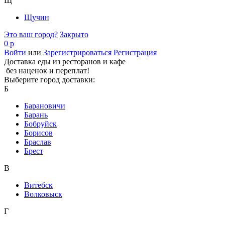
Щ
Щучин
Это ваш город?
Закрыто
0 р
Войти
или
Зарегистрироваться
Регистрация
Доставка еды из ресторанов и кафе
без наценок и переплат!
Выберите город доставки:
Б
Барановичи
Барань
Бобруйск
Борисов
Браслав
Брест
В
Витебск
Волковыск
Г