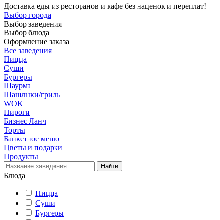
Доставка еды из ресторанов и кафе без наценок и переплат!
Выбор города
Выбор заведения
Выбор блюда
Оформление заказа
Все заведения
Пицца
Суши
Бургеры
Шаурма
Шашлыки/гриль
WOK
Пироги
Бизнес Ланч
Торты
Банкетное меню
Цветы и подарки
Продукты
Блюда
Пицца
Суши
Бургеры