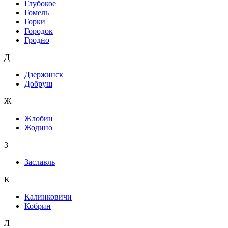
Глубокое
Гомель
Горки
Городок
Гродно
Д
Дзержинск
Добруш
Ж
Жлобин
Жодино
З
Заславль
К
Калинковичи
Кобрин
Л