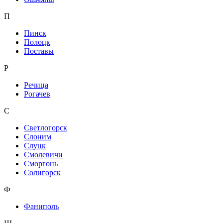
П
Пинск
Полоцк
Поставы
Р
Речица
Рогачев
С
Светлогорск
Слоним
Слуцк
Смолевичи
Сморгонь
Солигорск
Ф
Фаниполь