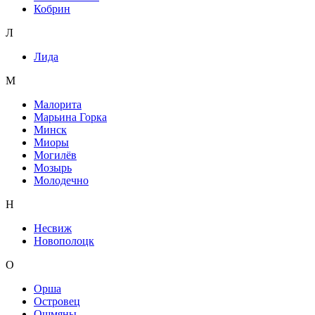
Кобрин
Л
Лида
М
Малорита
Марьина Горка
Минск
Миоры
Могилёв
Мозырь
Молодечно
Н
Несвиж
Новополоцк
О
Орша
Островец
Ошмяны