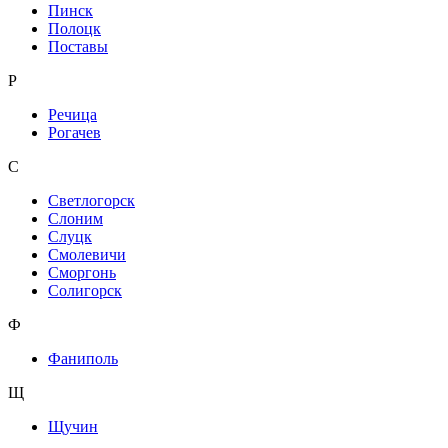
Пинск
Полоцк
Поставы
Р
Речица
Рогачев
С
Светлогорск
Слоним
Слуцк
Смолевичи
Сморгонь
Солигорск
Ф
Фаниполь
Щ
Щучин