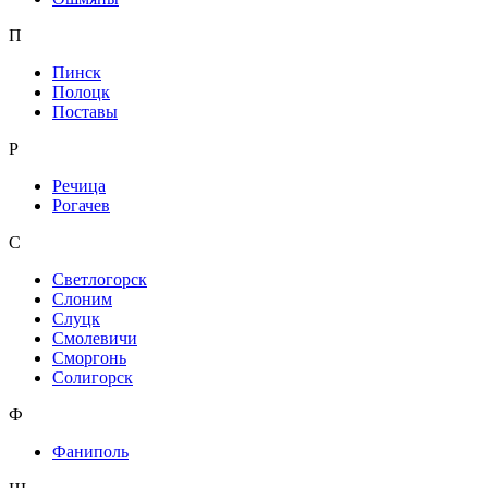
П
Пинск
Полоцк
Поставы
Р
Речица
Рогачев
С
Светлогорск
Слоним
Слуцк
Смолевичи
Сморгонь
Солигорск
Ф
Фаниполь