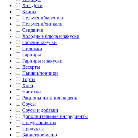
Хот-Доги
Блины
Пельмени/вареники
Пельмени/хинкали
Сэндвичи
Холодные блюда и закуски
Горячие закуски
Пирожки
Гарниры
Гарниры и закуски
Десерты
Пышки/пончики
Торты
Хлеб
Напитки
Рационы питания на день
Соусы
Соусы и добавки
Дополнительные ингредиенты
Полуфабрикаты
Продукты
Банкетное меню