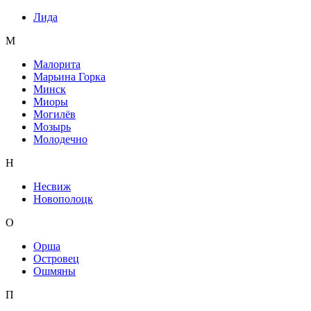
Лида
М
Малорита
Марьина Горка
Минск
Миоры
Могилёв
Мозырь
Молодечно
Н
Несвиж
Новополоцк
О
Орша
Островец
Ошмяны
П