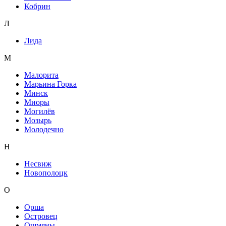
Кобрин
Л
Лида
М
Малорита
Марьина Горка
Минск
Миоры
Могилёв
Мозырь
Молодечно
Н
Несвиж
Новополоцк
О
Орша
Островец
Ошмяны