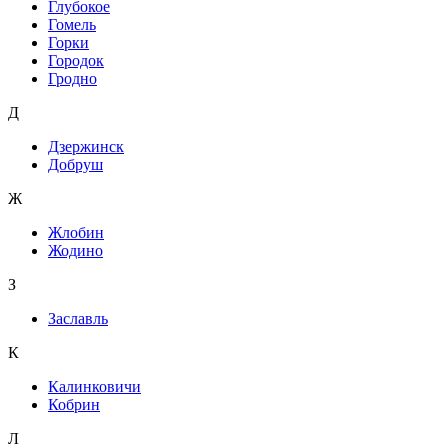
Глубокое
Гомель
Горки
Городок
Гродно
Д
Дзержинск
Добруш
Ж
Жлобин
Жодино
З
Заславль
К
Калинковичи
Кобрин
Л