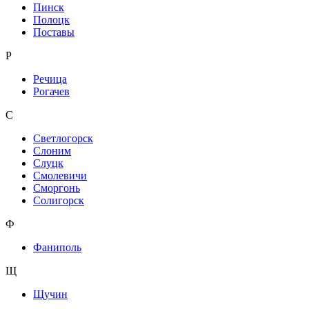
Пинск
Полоцк
Поставы
Р
Речица
Рогачев
С
Светлогорск
Слоним
Слуцк
Смолевичи
Сморгонь
Солигорск
Ф
Фаниполь
Щ
Щучин