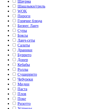
Шаурма
Шашлыки/гриль
WOK
Пироги
Горячие блюда
Бизнес Ланч
Супы
Боксы
Ланч-сеты
Салаты
Драники
Буррито
Донер
Кебабы
Роллы
Суширрито
Чебуреки
Мидии
Паста
Плов
Поке
Ризотто
Устрицы