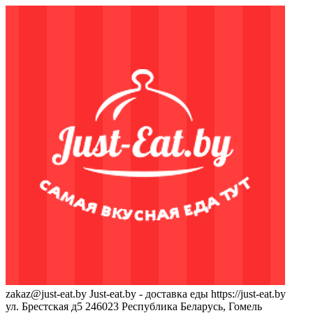
zakaz@just-eat.by
Just-eat.by - доставка еды
https://just-eat.by
ул. Брестская д5
246023
Республика Беларусь, Гомель