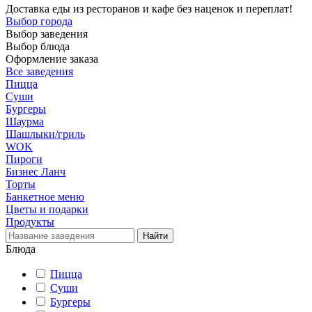
Доставка еды из ресторанов и кафе без наценок и переплат!
Выбор города
Выбор заведения
Выбор блюда
Оформление заказа
Все заведения
Пицца
Суши
Бургеры
Шаурма
Шашлыки/гриль
WOK
Пироги
Бизнес Ланч
Торты
Банкетное меню
Цветы и подарки
Продукты
Блюда
Пицца
Суши
Бургеры