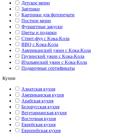
Детское меню
Завтраки
Картинки для фотопечати
Постное меню
Фуршетные закуски
Цветы и подарки
Стрит-фуд с Kока-Kола
BBQ с Kока-Kола
Американский ужин с Kока-Kола
Грузинский ужин с Kока-Kола
Итальянский ужин с Kока-Kола
Подарочные сертификаты
Кухни
Азиатская кухня
Американская кухня
Арабская кухня
Белорусская кухня
Вегетарианская кухня
Восточная кухня
Еврейская кухня
Европейская кухня