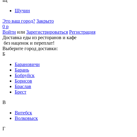
Щ
Щучин
Это ваш город?
Закрыто
0 р
Войти
или
Зарегистрироваться
Регистрация
Доставка еды из ресторанов и кафе
без наценок и переплат!
Выберите город доставки:
Б
Барановичи
Барань
Бобруйск
Борисов
Браслав
Брест
В
Витебск
Волковыск
Г