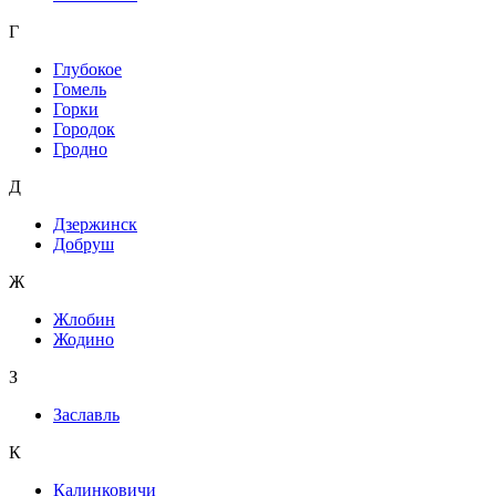
Г
Глубокое
Гомель
Горки
Городок
Гродно
Д
Дзержинск
Добруш
Ж
Жлобин
Жодино
З
Заславль
К
Калинковичи