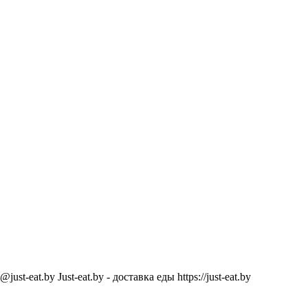
@just-eat.by
Just-eat.by - доставка еды
https://just-eat.by