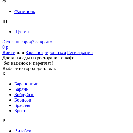
Ф
Фаниполь
Щ
Щучин
Это ваш город?
Закрыто
0 р
Войти
или
Зарегистрироваться
Регистрация
Доставка еды из ресторанов и кафе
без наценок и переплат!
Выберите город доставки:
Б
Барановичи
Барань
Бобруйск
Борисов
Браслав
Брест
В
Витебск