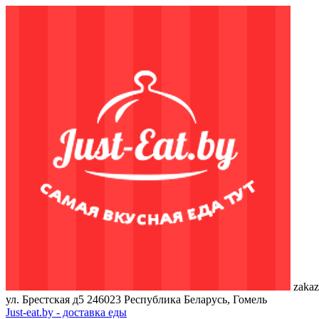
zakaz
ул. Брестская д5
246023
Республика Беларусь, Гомель
Just-eat.by - доставка еды