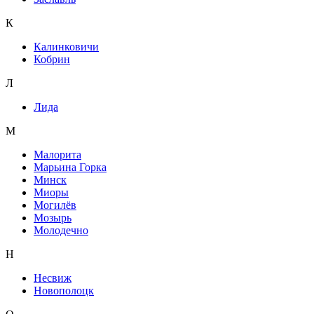
К
Калинковичи
Кобрин
Л
Лида
М
Малорита
Марьина Горка
Минск
Миоры
Могилёв
Мозырь
Молодечно
Н
Несвиж
Новополоцк