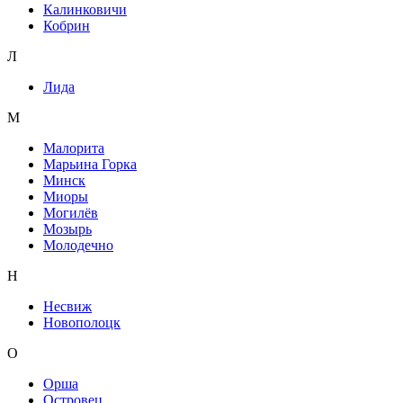
Калинковичи
Кобрин
Л
Лида
М
Малорита
Марьина Горка
Минск
Миоры
Могилёв
Мозырь
Молодечно
Н
Несвиж
Новополоцк
О
Орша
Островец