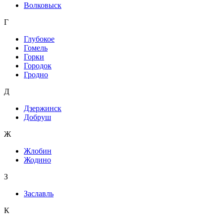
Волковыск
Г
Глубокое
Гомель
Горки
Городок
Гродно
Д
Дзержинск
Добруш
Ж
Жлобин
Жодино
З
Заславль
К