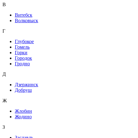
В
Витебск
Волковыск
Г
Глубокое
Гомель
Горки
Городок
Гродно
Д
Дзержинск
Добруш
Ж
Жлобин
Жодино
З
Заславль