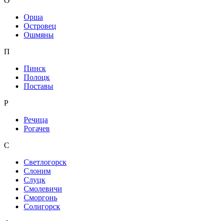
О
Орша
Островец
Ошмяны
П
Пинск
Полоцк
Поставы
Р
Речица
Рогачев
С
Светлогорск
Слоним
Слуцк
Смолевичи
Сморгонь
Солигорск