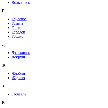
Волковыск
Г
Глубокое
Гомель
Горки
Городок
Гродно
Д
Дзержинск
Добруш
Ж
Жлобин
Жодино
З
Заславль
К