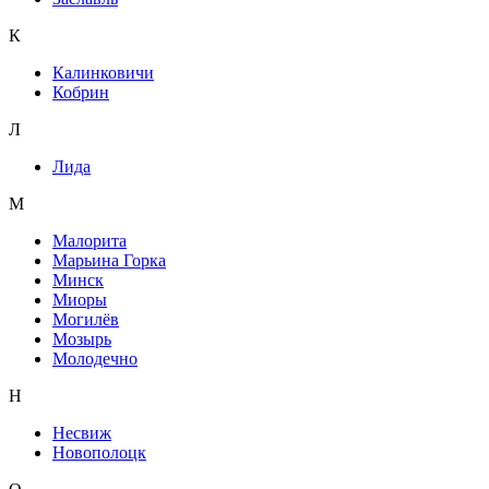
К
Калинковичи
Кобрин
Л
Лида
М
Малорита
Марьина Горка
Минск
Миоры
Могилёв
Мозырь
Молодечно
Н
Несвиж
Новополоцк