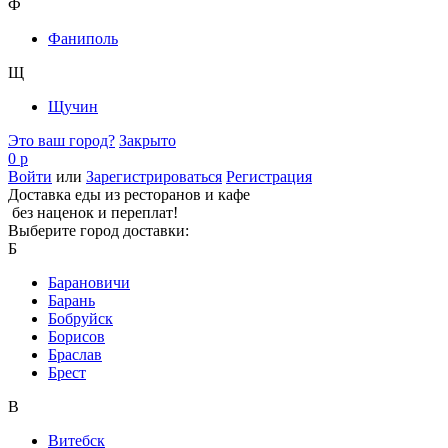
Ф
Фаниполь
Щ
Щучин
Это ваш город?
Закрыто
0 р
Войти
или
Зарегистрироваться
Регистрация
Доставка еды из ресторанов и кафе
без наценок и переплат!
Выберите город доставки:
Б
Барановичи
Барань
Бобруйск
Борисов
Браслав
Брест
В
Витебск