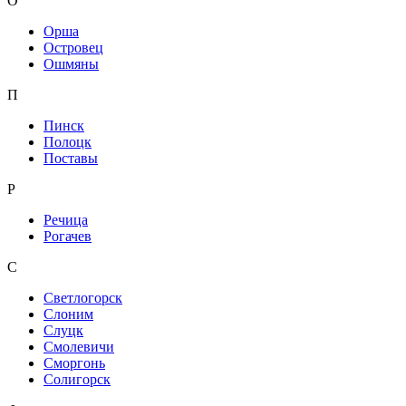
О
Орша
Островец
Ошмяны
П
Пинск
Полоцк
Поставы
Р
Речица
Рогачев
С
Светлогорск
Слоним
Слуцк
Смолевичи
Сморгонь
Солигорск