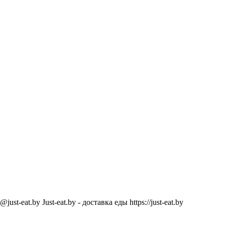
@just-eat.by
Just-eat.by - доставка еды
https://just-eat.by