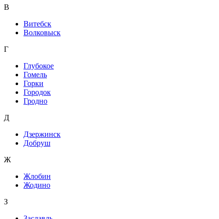
В
Витебск
Волковыск
Г
Глубокое
Гомель
Горки
Городок
Гродно
Д
Дзержинск
Добруш
Ж
Жлобин
Жодино
З
Заславль