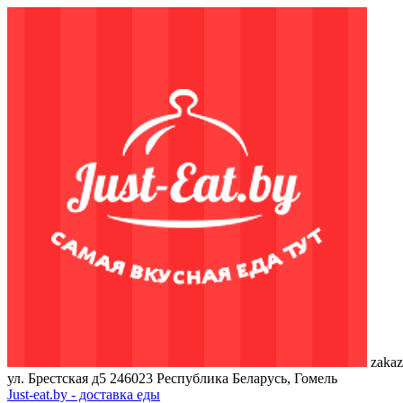
zakaz
ул. Брестская д5
246023
Республика Беларусь, Гомель
Just-eat.by - доставка еды