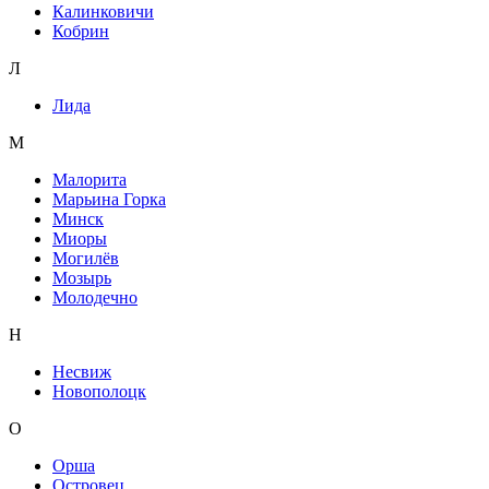
Калинковичи
Кобрин
Л
Лида
М
Малорита
Марьина Горка
Минск
Миоры
Могилёв
Мозырь
Молодечно
Н
Несвиж
Новополоцк
О
Орша
Островец