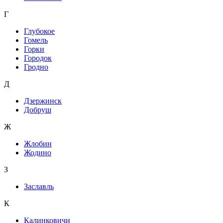
Г
Глубокое
Гомель
Горки
Городок
Гродно
Д
Дзержинск
Добруш
Ж
Жлобин
Жодино
З
Заславль
К
Калинковичи