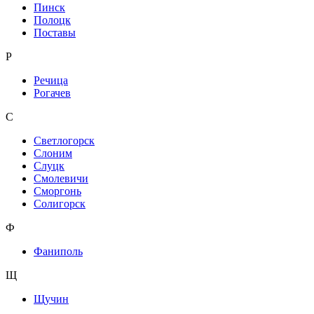
Пинск
Полоцк
Поставы
Р
Речица
Рогачев
С
Светлогорск
Слоним
Слуцк
Смолевичи
Сморгонь
Солигорск
Ф
Фаниполь
Щ
Щучин