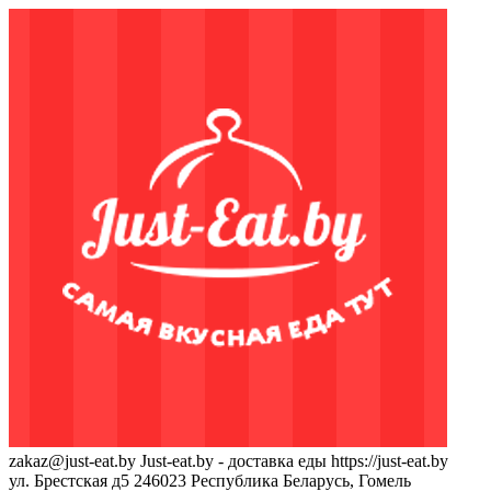
zakaz@just-eat.by
Just-eat.by - доставка еды
https://just-eat.by
ул. Брестская д5
246023
Республика Беларусь, Гомель