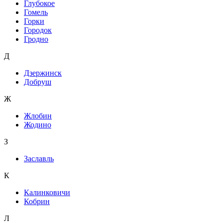
Глубокое
Гомель
Горки
Городок
Гродно
Д
Дзержинск
Добруш
Ж
Жлобин
Жодино
З
Заславль
К
Калинковичи
Кобрин
Л