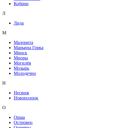
Кобрин
Л
Лида
М
Малорита
Марьина Горка
Минск
Миоры
Могилёв
Мозырь
Молодечно
Н
Несвиж
Новополоцк
О
Орша
Островец
Ошмяны