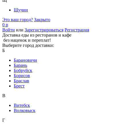
Щ
Щучин
Это ваш город?
Закрыто
0 р
Войти
или
Зарегистрироваться
Регистрация
Доставка еды из ресторанов и кафе
без наценок и переплат!
Выберите город доставки:
Б
Барановичи
Барань
Бобруйск
Борисов
Браслав
Брест
В
Витебск
Волковыск
Г