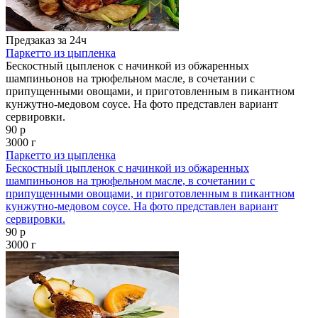
Предзаказ за 24ч
Паркетто из цыпленка
Бескостный цыпленок с начинкой из обжаренных
шампиньонов на трюфельном масле, в сочетании с
припущенными овощами, и приготовленным в пикантном
кунжутно-медовом соусе. На фото представлен вариант
сервировки.
90 р
3000 г
Паркетто из цыпленка
Бескостный цыпленок с начинкой из обжаренных
шампиньонов на трюфельном масле, в сочетании с
припущенными овощами, и приготовленным в пикантном
кунжутно-медовом соусе. На фото представлен вариант
сервировки.
90 р
3000 г