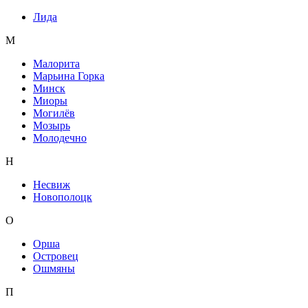
Лида
М
Малорита
Марьина Горка
Минск
Миоры
Могилёв
Мозырь
Молодечно
Н
Несвиж
Новополоцк
О
Орша
Островец
Ошмяны
П