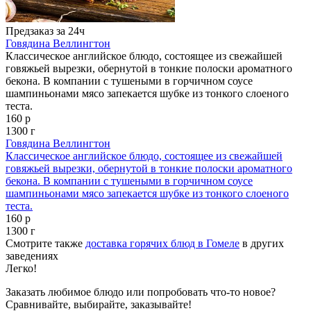
Предзаказ за 24ч
Говядина Веллингтон
Классическое английское блюдо, состоящее из свежайшей
говяжьей вырезки, обернутой в тонкие полоски ароматного
бекона. В компании с тушеными в горчичном соусе
шампиньонами мясо запекается шубке из тонкого слоеного
теста.
160 р
1300 г
Говядина Веллингтон
Классическое английское блюдо, состоящее из свежайшей
говяжьей вырезки, обернутой в тонкие полоски ароматного
бекона. В компании с тушеными в горчичном соусе
шампиньонами мясо запекается шубке из тонкого слоеного
теста.
160 р
1300 г
Смотрите также
доставка горячих блюд в Гомеле
в других
заведениях
Легко!
Заказать любимое блюдо или попробовать что-то новое?
Сравнивайте, выбирайте, заказывайте!