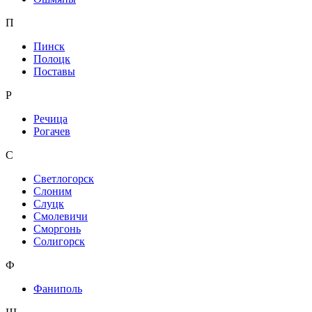
П
Пинск
Полоцк
Поставы
Р
Речица
Рогачев
С
Светлогорск
Слоним
Слуцк
Смолевичи
Сморгонь
Солигорск
Ф
Фаниполь