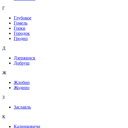
Г
Глубокое
Гомель
Горки
Городок
Гродно
Д
Дзержинск
Добруш
Ж
Жлобин
Жодино
З
Заславль
К
Калинковичи