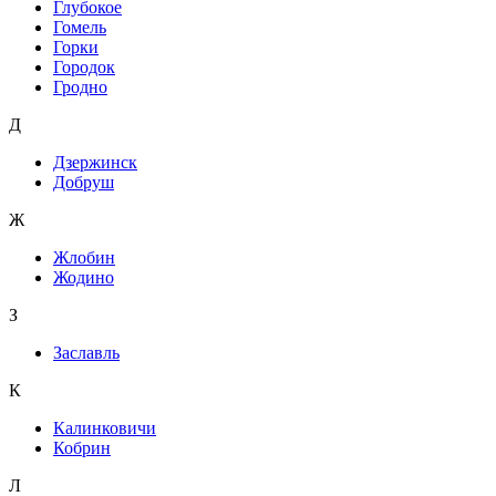
Глубокое
Гомель
Горки
Городок
Гродно
Д
Дзержинск
Добруш
Ж
Жлобин
Жодино
З
Заславль
К
Калинковичи
Кобрин
Л