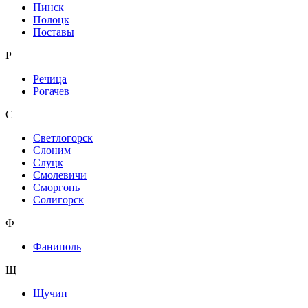
Пинск
Полоцк
Поставы
Р
Речица
Рогачев
С
Светлогорск
Слоним
Слуцк
Смолевичи
Сморгонь
Солигорск
Ф
Фаниполь
Щ
Щучин