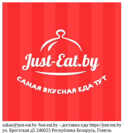
zakaz@just-eat.by
Just-eat.by - доставка еды
https://just-eat.by
ул. Брестская д5
246023
Республика Беларусь, Гомель