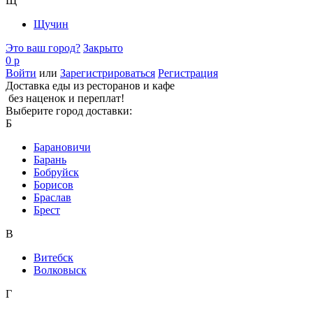
Щ
Щучин
Это ваш город?
Закрыто
0 р
Войти
или
Зарегистрироваться
Регистрация
Доставка еды из ресторанов и кафе
без наценок и переплат!
Выберите город доставки:
Б
Барановичи
Барань
Бобруйск
Борисов
Браслав
Брест
В
Витебск
Волковыск
Г