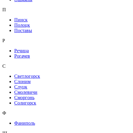
П
Пинск
Полоцк
Поставы
Р
Речица
Рогачев
С
Светлогорск
Слоним
Слуцк
Смолевичи
Сморгонь
Солигорск
Ф
Фаниполь