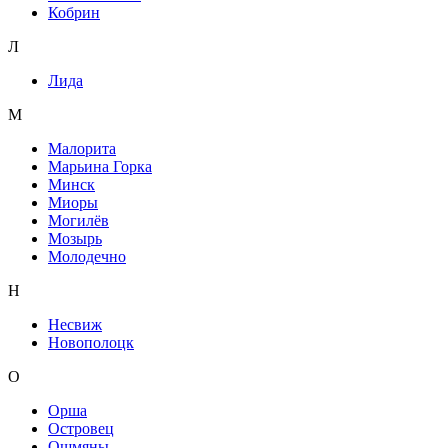
Кобрин
Л
Лида
М
Малорита
Марьина Горка
Минск
Миоры
Могилёв
Мозырь
Молодечно
Н
Несвиж
Новополоцк
О
Орша
Островец
Ошмяны