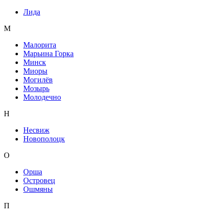
Лида
М
Малорита
Марьина Горка
Минск
Миоры
Могилёв
Мозырь
Молодечно
Н
Несвиж
Новополоцк
О
Орша
Островец
Ошмяны
П