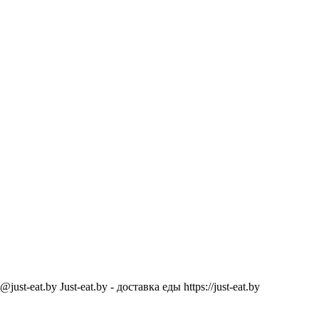
@just-eat.by
Just-eat.by - доставка еды
https://just-eat.by