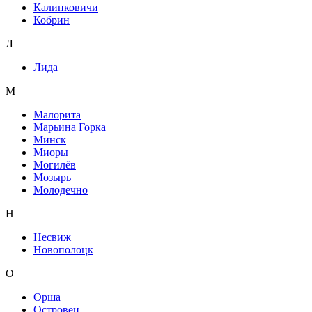
Калинковичи
Кобрин
Л
Лида
М
Малорита
Марьина Горка
Минск
Миоры
Могилёв
Мозырь
Молодечно
Н
Несвиж
Новополоцк
О
Орша
Островец