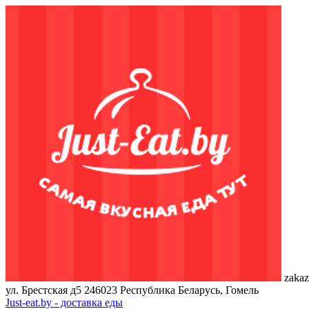
zakaz
ул. Брестская д5
246023
Республика Беларусь, Гомель
Just-eat.by - доставка еды