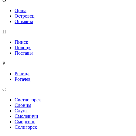
О
Орша
Островец
Ошмяны
П
Пинск
Полоцк
Поставы
Р
Речица
Рогачев
С
Светлогорск
Слоним
Слуцк
Смолевичи
Сморгонь
Солигорск