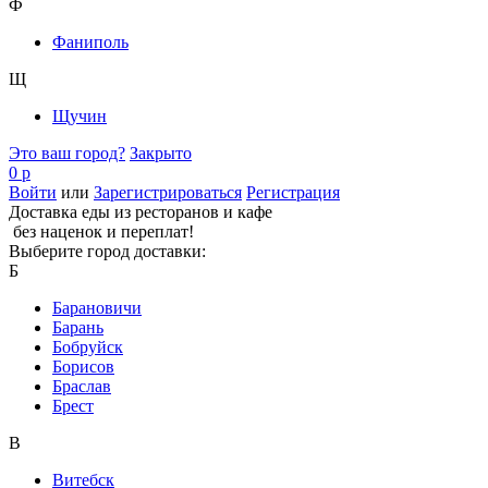
Ф
Фаниполь
Щ
Щучин
Это ваш город?
Закрыто
0 р
Войти
или
Зарегистрироваться
Регистрация
Доставка еды из ресторанов и кафе
без наценок и переплат!
Выберите город доставки:
Б
Барановичи
Барань
Бобруйск
Борисов
Браслав
Брест
В
Витебск