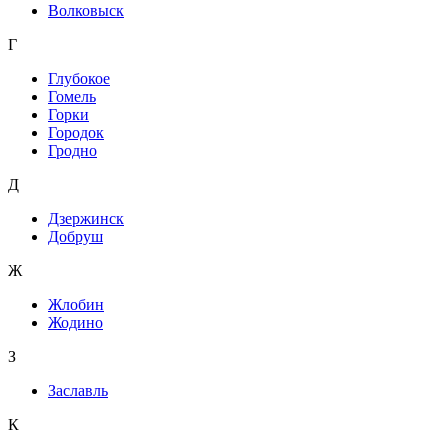
Волковыск
Г
Глубокое
Гомель
Горки
Городок
Гродно
Д
Дзержинск
Добруш
Ж
Жлобин
Жодино
З
Заславль
К