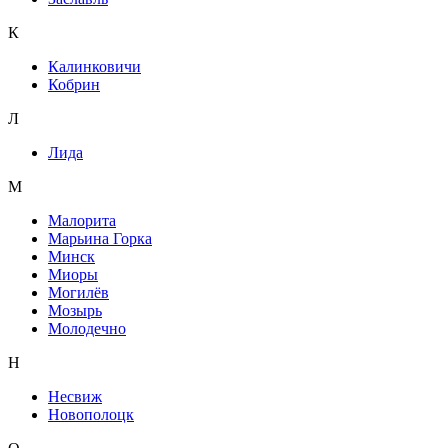
К
Калинковичи
Кобрин
Л
Лида
М
Малорита
Марьина Горка
Минск
Миоры
Могилёв
Мозырь
Молодечно
Н
Несвиж
Новополоцк