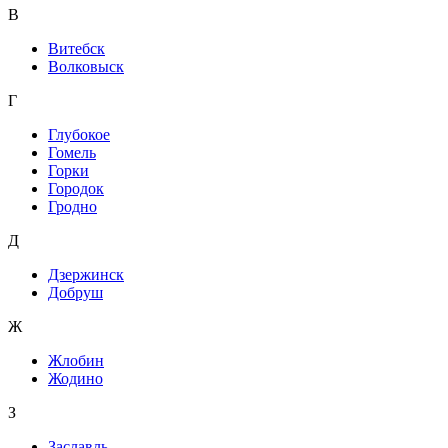
В
Витебск
Волковыск
Г
Глубокое
Гомель
Горки
Городок
Гродно
Д
Дзержинск
Добруш
Ж
Жлобин
Жодино
З
Заславль