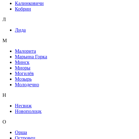
Калинковичи
Кобрин
Л
Лида
М
Малорита
Марьина Горка
Минск
Миоры
Могилёв
Мозырь
Молодечно
Н
Несвиж
Новополоцк
О
Орша
Островец