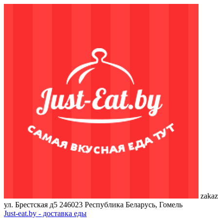
zakaz
ул. Брестская д5
246023
Республика Беларусь, Гомель
Just-eat.by - доставка еды