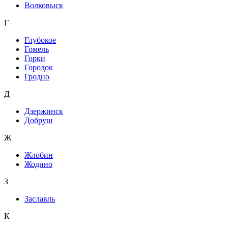
Волковыск
Г
Глубокое
Гомель
Горки
Городок
Гродно
Д
Дзержинск
Добруш
Ж
Жлобин
Жодино
З
Заславль
К