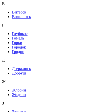
В
Витебск
Волковыск
Г
Глубокое
Гомель
Горки
Городок
Гродно
Д
Дзержинск
Добруш
Ж
Жлобин
Жодино
З
Заславль