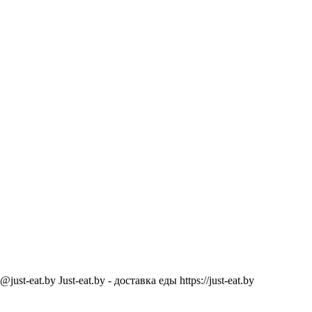
@just-eat.by
Just-eat.by - доставка еды
https://just-eat.by