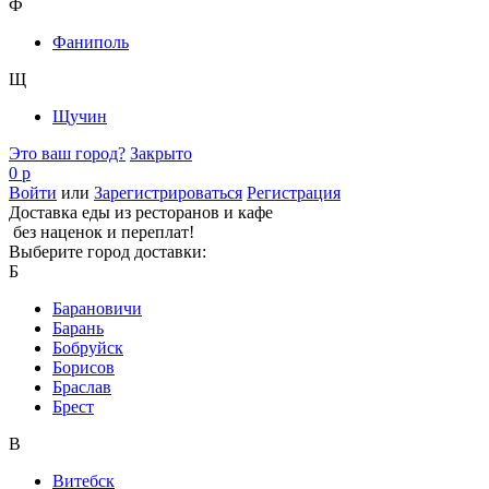
Ф
Фаниполь
Щ
Щучин
Это ваш город?
Закрыто
0 р
Войти
или
Зарегистрироваться
Регистрация
Доставка еды из ресторанов и кафе
без наценок и переплат!
Выберите город доставки:
Б
Барановичи
Барань
Бобруйск
Борисов
Браслав
Брест
В
Витебск