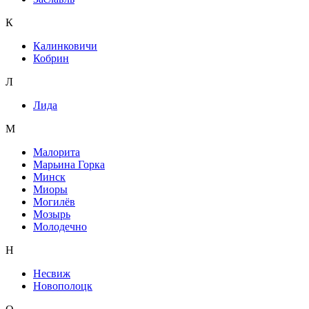
К
Калинковичи
Кобрин
Л
Лида
М
Малорита
Марьина Горка
Минск
Миоры
Могилёв
Мозырь
Молодечно
Н
Несвиж
Новополоцк