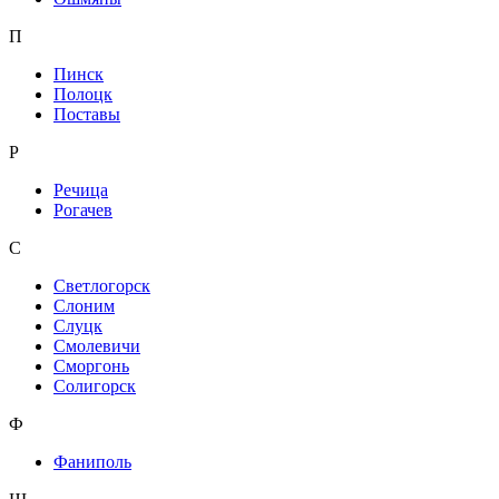
П
Пинск
Полоцк
Поставы
Р
Речица
Рогачев
С
Светлогорск
Слоним
Слуцк
Смолевичи
Сморгонь
Солигорск
Ф
Фаниполь