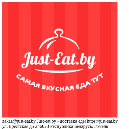
zakaz@just-eat.by
Just-eat.by - доставка еды
https://just-eat.by
ул. Брестская д5
246023
Республика Беларусь, Гомель