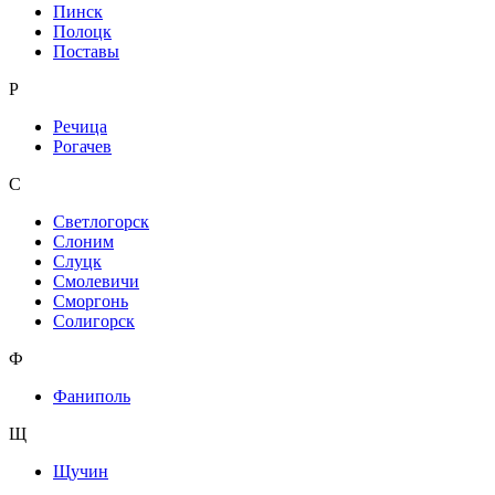
Пинск
Полоцк
Поставы
Р
Речица
Рогачев
С
Светлогорск
Слоним
Слуцк
Смолевичи
Сморгонь
Солигорск
Ф
Фаниполь
Щ
Щучин