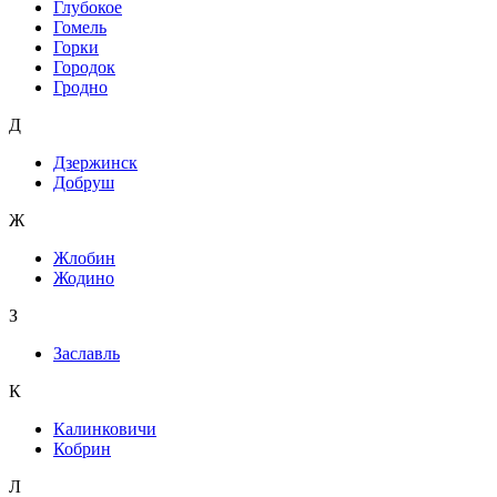
Глубокое
Гомель
Горки
Городок
Гродно
Д
Дзержинск
Добруш
Ж
Жлобин
Жодино
З
Заславль
К
Калинковичи
Кобрин
Л