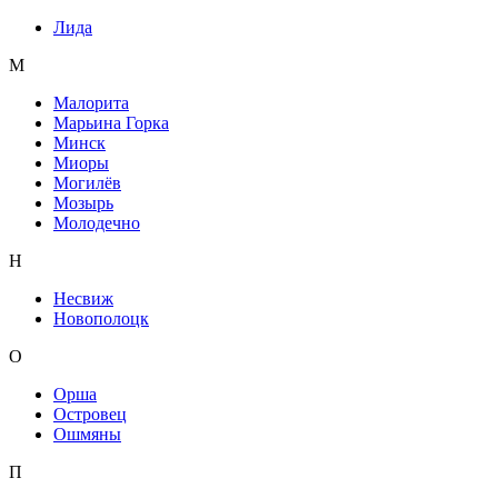
Лида
М
Малорита
Марьина Горка
Минск
Миоры
Могилёв
Мозырь
Молодечно
Н
Несвиж
Новополоцк
О
Орша
Островец
Ошмяны
П