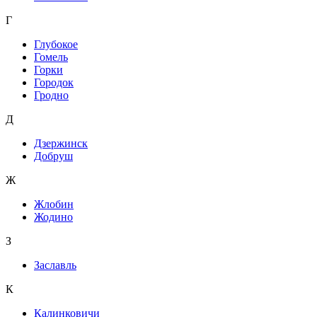
Г
Глубокое
Гомель
Горки
Городок
Гродно
Д
Дзержинск
Добруш
Ж
Жлобин
Жодино
З
Заславль
К
Калинковичи