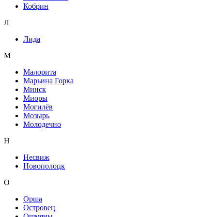
Кобрин
Л
Лида
М
Малорита
Марьина Горка
Минск
Миоры
Могилёв
Мозырь
Молодечно
Н
Несвиж
Новополоцк
О
Орша
Островец
Ошмяны