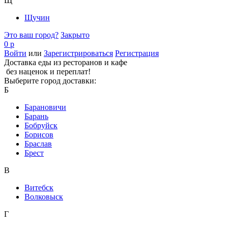
Щ
Щучин
Это ваш город?
Закрыто
0 р
Войти
или
Зарегистрироваться
Регистрация
Доставка еды из ресторанов и кафе
без наценок и переплат!
Выберите город доставки:
Б
Барановичи
Барань
Бобруйск
Борисов
Браслав
Брест
В
Витебск
Волковыск
Г