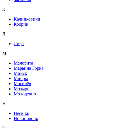
К
Калинковичи
Кобрин
Л
Лида
М
Малорита
Марьина Горка
Минск
Миоры
Могилёв
Мозырь
Молодечно
Н
Несвиж
Новополоцк