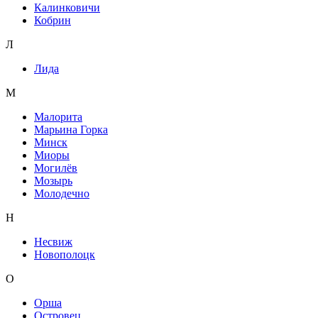
Калинковичи
Кобрин
Л
Лида
М
Малорита
Марьина Горка
Минск
Миоры
Могилёв
Мозырь
Молодечно
Н
Несвиж
Новополоцк
О
Орша
Островец