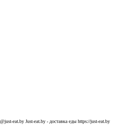
@just-eat.by
Just-eat.by - доставка еды
https://just-eat.by