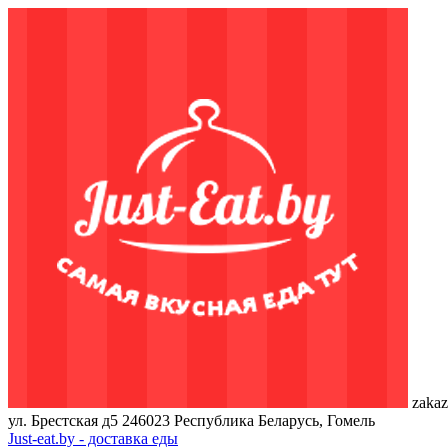
zakaz
ул. Брестская д5
246023
Республика Беларусь, Гомель
Just-eat.by - доставка еды