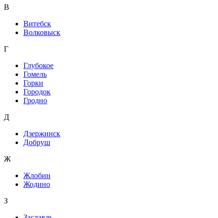
В
Витебск
Волковыск
Г
Глубокое
Гомель
Горки
Городок
Гродно
Д
Дзержинск
Добруш
Ж
Жлобин
Жодино
З
Заславль