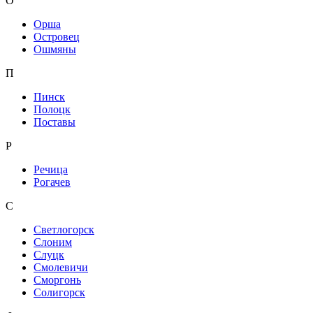
О
Орша
Островец
Ошмяны
П
Пинск
Полоцк
Поставы
Р
Речица
Рогачев
С
Светлогорск
Слоним
Слуцк
Смолевичи
Сморгонь
Солигорск