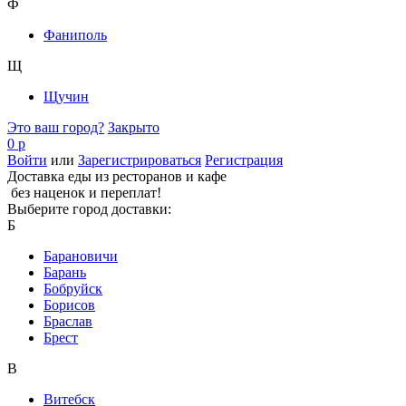
Ф
Фаниполь
Щ
Щучин
Это ваш город?
Закрыто
0 р
Войти
или
Зарегистрироваться
Регистрация
Доставка еды из ресторанов и кафе
без наценок и переплат!
Выберите город доставки:
Б
Барановичи
Барань
Бобруйск
Борисов
Браслав
Брест
В
Витебск