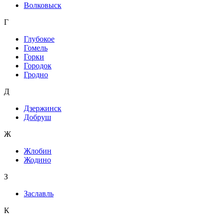
Волковыск
Г
Глубокое
Гомель
Горки
Городок
Гродно
Д
Дзержинск
Добруш
Ж
Жлобин
Жодино
З
Заславль
К