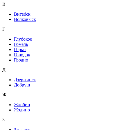
В
Витебск
Волковыск
Г
Глубокое
Гомель
Горки
Городок
Гродно
Д
Дзержинск
Добруш
Ж
Жлобин
Жодино
З
Заславль