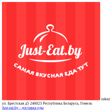
zakaz
ул. Брестская д5
246023
Республика Беларусь, Гомель
Just-eat.by - доставка еды