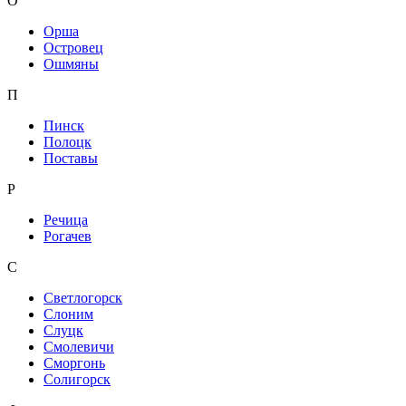
О
Орша
Островец
Ошмяны
П
Пинск
Полоцк
Поставы
Р
Речица
Рогачев
С
Светлогорск
Слоним
Слуцк
Смолевичи
Сморгонь
Солигорск