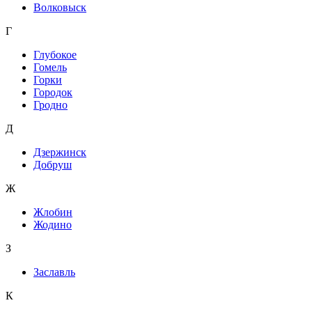
Волковыск
Г
Глубокое
Гомель
Горки
Городок
Гродно
Д
Дзержинск
Добруш
Ж
Жлобин
Жодино
З
Заславль
К