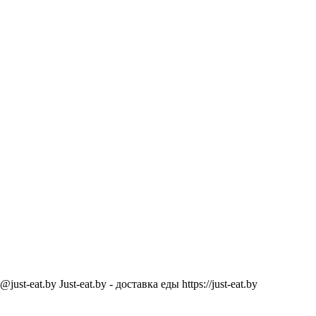
@just-eat.by
Just-eat.by - доставка еды
https://just-eat.by