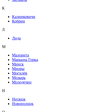
К
Калинковичи
Кобрин
Л
Лида
М
Малорита
Марьина Горка
Минск
Миоры
Могилёв
Мозырь
Молодечно
Н
Несвиж
Новополоцк