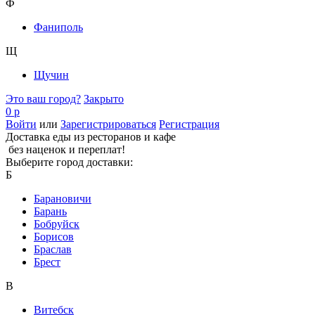
Ф
Фаниполь
Щ
Щучин
Это ваш город?
Закрыто
0 р
Войти
или
Зарегистрироваться
Регистрация
Доставка еды из ресторанов и кафе
без наценок и переплат!
Выберите город доставки:
Б
Барановичи
Барань
Бобруйск
Борисов
Браслав
Брест
В
Витебск