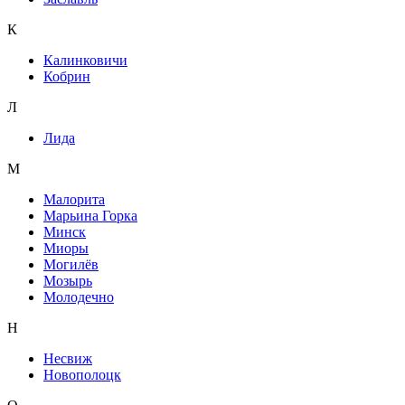
К
Калинковичи
Кобрин
Л
Лида
М
Малорита
Марьина Горка
Минск
Миоры
Могилёв
Мозырь
Молодечно
Н
Несвиж
Новополоцк