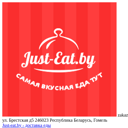
zakaz
ул. Брестская д5
246023
Республика Беларусь, Гомель
Just-eat.by - доставка еды