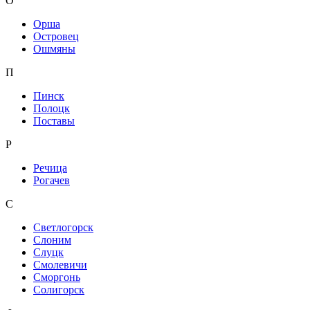
О
Орша
Островец
Ошмяны
П
Пинск
Полоцк
Поставы
Р
Речица
Рогачев
С
Светлогорск
Слоним
Слуцк
Смолевичи
Сморгонь
Солигорск