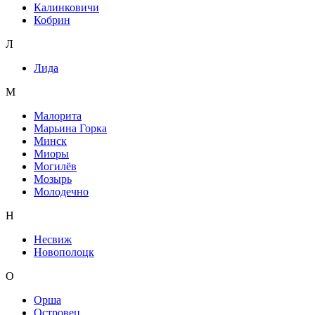
Калинковичи
Кобрин
Л
Лида
М
Малорита
Марьина Горка
Минск
Миоры
Могилёв
Мозырь
Молодечно
Н
Несвиж
Новополоцк
О
Орша
Островец