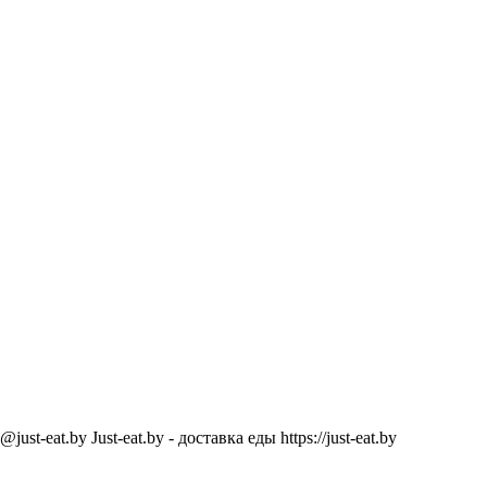
@just-eat.by
Just-eat.by - доставка еды
https://just-eat.by