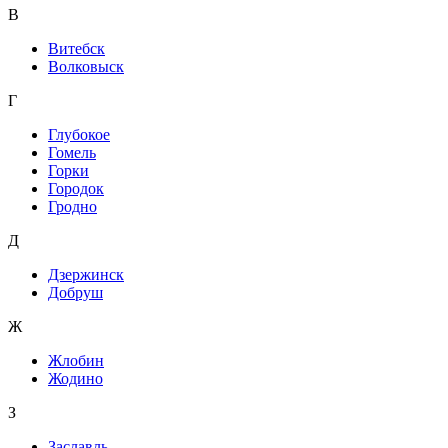
В
Витебск
Волковыск
Г
Глубокое
Гомель
Горки
Городок
Гродно
Д
Дзержинск
Добруш
Ж
Жлобин
Жодино
З
Заславль