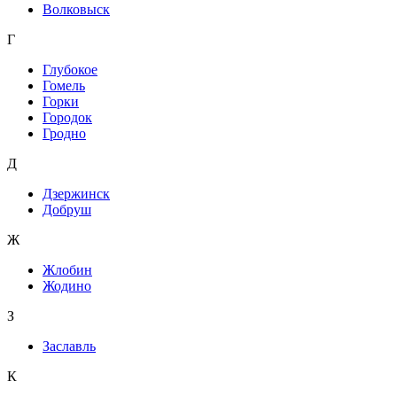
Волковыск
Г
Глубокое
Гомель
Горки
Городок
Гродно
Д
Дзержинск
Добруш
Ж
Жлобин
Жодино
З
Заславль
К