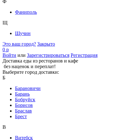
Ф
Фаниполь
Щ
Щучин
Это ваш город?
Закрыто
0 р
Войти
или
Зарегистрироваться
Регистрация
Доставка еды из ресторанов и кафе
без наценок и переплат!
Выберите город доставки:
Б
Барановичи
Барань
Бобруйск
Борисов
Браслав
Брест
В
Витебск