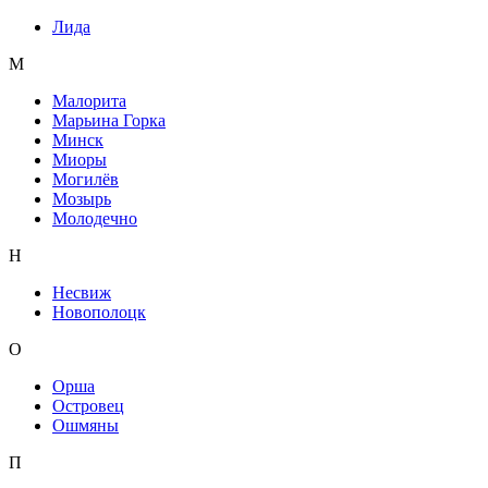
Лида
М
Малорита
Марьина Горка
Минск
Миоры
Могилёв
Мозырь
Молодечно
Н
Несвиж
Новополоцк
О
Орша
Островец
Ошмяны
П