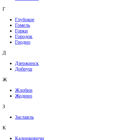
Г
Глубокое
Гомель
Горки
Городок
Гродно
Д
Дзержинск
Добруш
Ж
Жлобин
Жодино
З
Заславль
К
Калинковичи