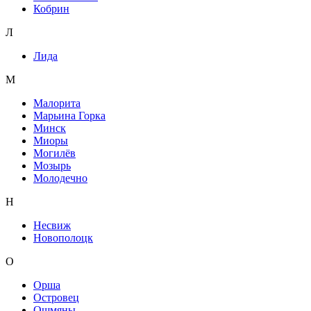
Кобрин
Л
Лида
М
Малорита
Марьина Горка
Минск
Миоры
Могилёв
Мозырь
Молодечно
Н
Несвиж
Новополоцк
О
Орша
Островец
Ошмяны