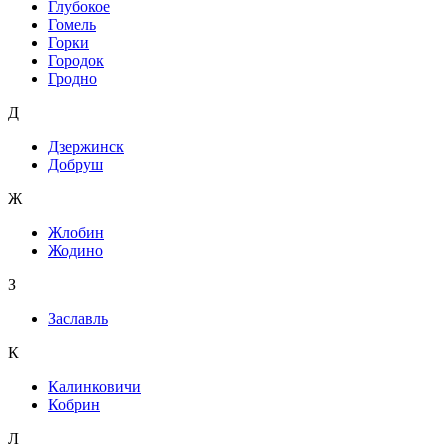
Глубокое
Гомель
Горки
Городок
Гродно
Д
Дзержинск
Добруш
Ж
Жлобин
Жодино
З
Заславль
К
Калинковичи
Кобрин
Л