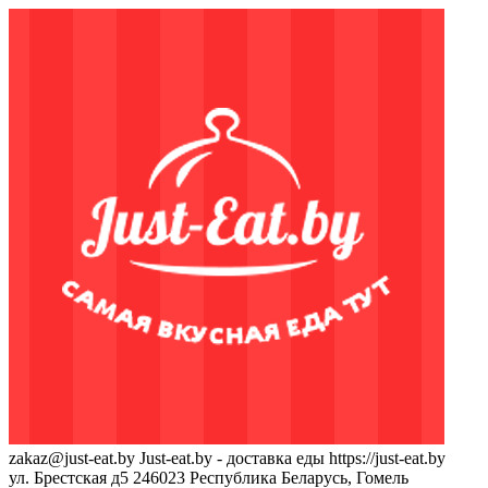
zakaz@just-eat.by
Just-eat.by - доставка еды
https://just-eat.by
ул. Брестская д5
246023
Республика Беларусь, Гомель