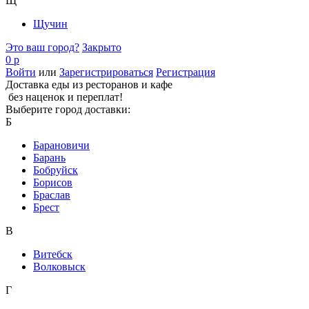
Щ
Щучин
Это ваш город?
Закрыто
0 р
Войти
или
Зарегистрироваться
Регистрация
Доставка еды из ресторанов и кафе
без наценок и переплат!
Выберите город доставки:
Б
Барановичи
Барань
Бобруйск
Борисов
Браслав
Брест
В
Витебск
Волковыск
Г