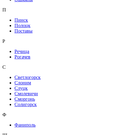
П
Пинск
Полоцк
Поставы
Р
Речица
Рогачев
С
Светлогорск
Слоним
Слуцк
Смолевичи
Сморгонь
Солигорск
Ф
Фаниполь