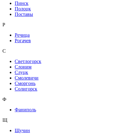
Пинск
Полоцк
Поставы
Р
Речица
Рогачев
С
Светлогорск
Слоним
Слуцк
Смолевичи
Сморгонь
Солигорск
Ф
Фаниполь
Щ
Щучин