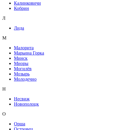
Калинковичи
Кобрин
Л
Лида
М
Малорита
Марьина Горка
Минск
Миоры
Могилёв
Мозырь
Молодечно
Н
Несвиж
Новополоцк
О
Орша
Островец