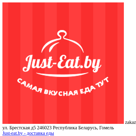
zakaz
ул. Брестская д5
246023
Республика Беларусь, Гомель
Just-eat.by - доставка еды