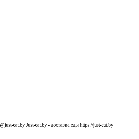
@just-eat.by
Just-eat.by - доставка еды
https://just-eat.by