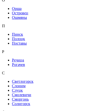
О
Орша
Островец
Ошмяны
П
Пинск
Полоцк
Поставы
Р
Речица
Рогачев
С
Светлогорск
Слоним
Слуцк
Смолевичи
Сморгонь
Солигорск