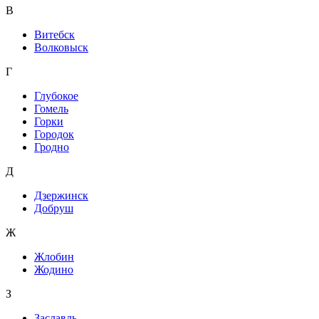
В
Витебск
Волковыск
Г
Глубокое
Гомель
Горки
Городок
Гродно
Д
Дзержинск
Добруш
Ж
Жлобин
Жодино
З
Заславль