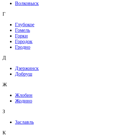
Волковыск
Г
Глубокое
Гомель
Горки
Городок
Гродно
Д
Дзержинск
Добруш
Ж
Жлобин
Жодино
З
Заславль
К