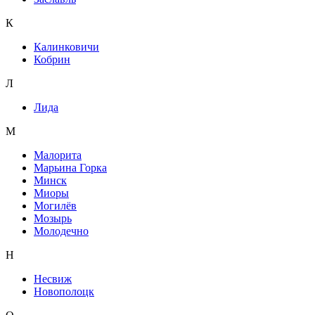
К
Калинковичи
Кобрин
Л
Лида
М
Малорита
Марьина Горка
Минск
Миоры
Могилёв
Мозырь
Молодечно
Н
Несвиж
Новополоцк