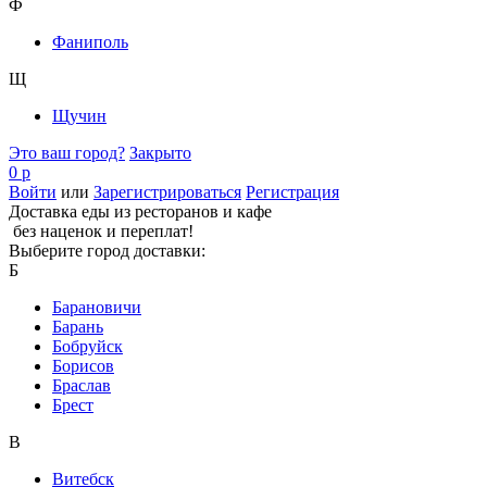
Ф
Фаниполь
Щ
Щучин
Это ваш город?
Закрыто
0 р
Войти
или
Зарегистрироваться
Регистрация
Доставка еды из ресторанов и кафе
без наценок и переплат!
Выберите город доставки:
Б
Барановичи
Барань
Бобруйск
Борисов
Браслав
Брест
В
Витебск