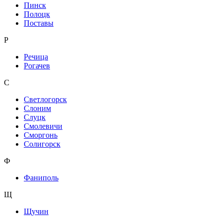
Пинск
Полоцк
Поставы
Р
Речица
Рогачев
С
Светлогорск
Слоним
Слуцк
Смолевичи
Сморгонь
Солигорск
Ф
Фаниполь
Щ
Щучин