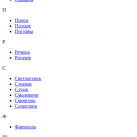
П
Пинск
Полоцк
Поставы
Р
Речица
Рогачев
С
Светлогорск
Слоним
Слуцк
Смолевичи
Сморгонь
Солигорск
Ф
Фаниполь