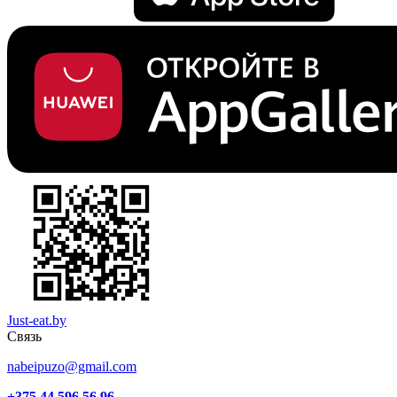
Just-eat.by
Связь
nabeipuzo@gmail.com
+375 44 596 56 96