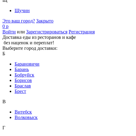
Щ
Щучин
Это ваш город?
Закрыто
0 р
Войти
или
Зарегистрироваться
Регистрация
Доставка еды из ресторанов и кафе
без наценок и переплат!
Выберите город доставки:
Б
Барановичи
Барань
Бобруйск
Борисов
Браслав
Брест
В
Витебск
Волковыск
Г