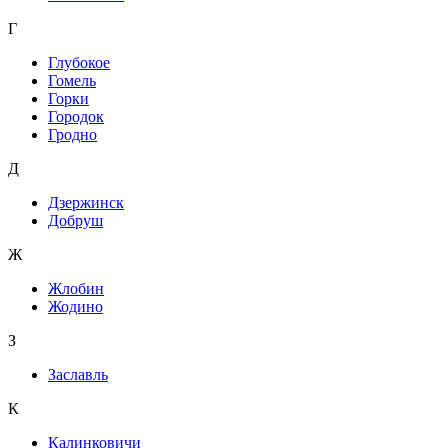
Г
Глубокое
Гомель
Горки
Городок
Гродно
Д
Дзержинск
Добруш
Ж
Жлобин
Жодино
З
Заславль
К
Калинковичи