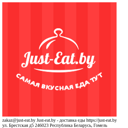
zakaz@just-eat.by
Just-eat.by - доставка еды
https://just-eat.by
ул. Брестская д5
246023
Республика Беларусь, Гомель