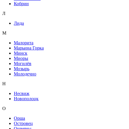
Кобрин
Л
Лида
М
Малорита
Марьина Горка
Минск
Миоры
Могилёв
Мозырь
Молодечно
Н
Несвиж
Новополоцк
О
Орша
Островец
Ошмяны