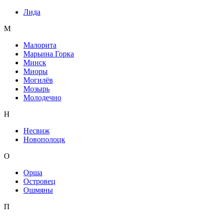
Лида
М
Малорита
Марьина Горка
Минск
Миоры
Могилёв
Мозырь
Молодечно
Н
Несвиж
Новополоцк
О
Орша
Островец
Ошмяны
П