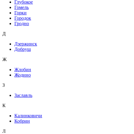
Глубокое
Гомель
Горки
Городок
Гродно
Д
Дзержинск
Добруш
Ж
Жлобин
Жодино
З
Заславль
К
Калинковичи
Кобрин
Л