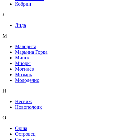
Кобрин
Л
Лида
М
Малорита
Марьина Горка
Минск
Миоры
Могилёв
Мозырь
Молодечно
Н
Несвиж
Новополоцк
О
Орша
Островец
Ошмяны