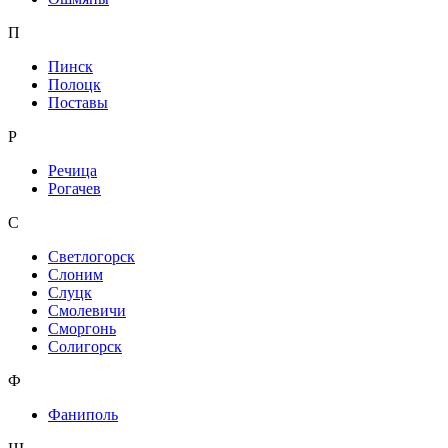
П
Пинск
Полоцк
Поставы
Р
Речица
Рогачев
С
Светлогорск
Слоним
Слуцк
Смолевичи
Сморгонь
Солигорск
Ф
Фаниполь