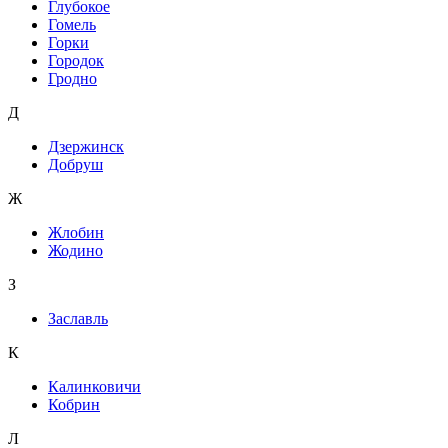
Глубокое
Гомель
Горки
Городок
Гродно
Д
Дзержинск
Добруш
Ж
Жлобин
Жодино
З
Заславль
К
Калинковичи
Кобрин
Л