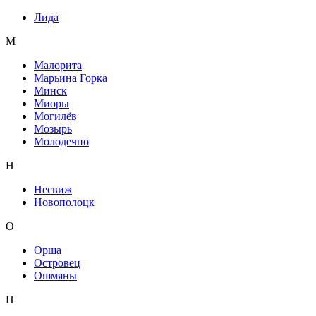
Лида
М
Малорита
Марьина Горка
Минск
Миоры
Могилёв
Мозырь
Молодечно
Н
Несвиж
Новополоцк
О
Орша
Островец
Ошмяны
П