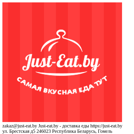
zakaz@just-eat.by
Just-eat.by - доставка еды
https://just-eat.by
ул. Брестская д5
246023
Республика Беларусь, Гомель