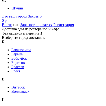
Щ
Щучин
Это ваш город?
Закрыто
0 р
Войти
или
Зарегистрироваться
Регистрация
Доставка еды из ресторанов и кафе
без наценок и переплат!
Выберите город доставки:
Б
Барановичи
Барань
Бобруйск
Борисов
Браслав
Брест
В
Витебск
Волковыск
Г