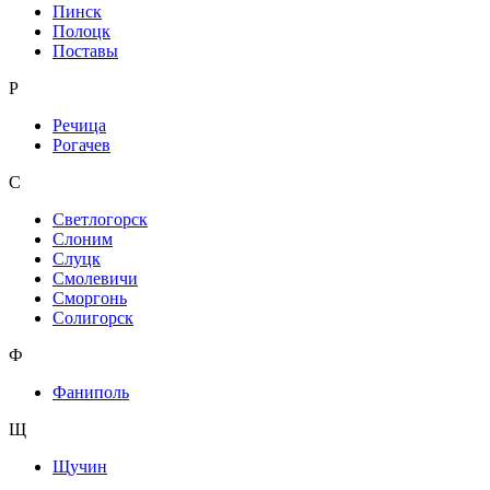
Пинск
Полоцк
Поставы
Р
Речица
Рогачев
С
Светлогорск
Слоним
Слуцк
Смолевичи
Сморгонь
Солигорск
Ф
Фаниполь
Щ
Щучин