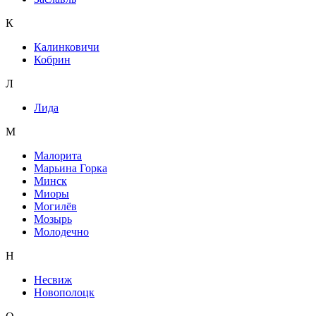
К
Калинковичи
Кобрин
Л
Лида
М
Малорита
Марьина Горка
Минск
Миоры
Могилёв
Мозырь
Молодечно
Н
Несвиж
Новополоцк