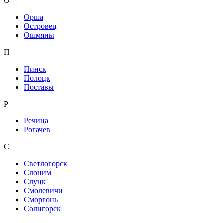
О
Орша
Островец
Ошмяны
П
Пинск
Полоцк
Поставы
Р
Речица
Рогачев
С
Светлогорск
Слоним
Слуцк
Смолевичи
Сморгонь
Солигорск