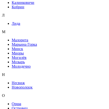
Калинковичи
Кобрин
Л
Лида
М
Малорита
Марьина Горка
Минск
Миоры
Могилёв
Мозырь
Молодечно
Н
Несвиж
Новополоцк
О
Орша
Островец