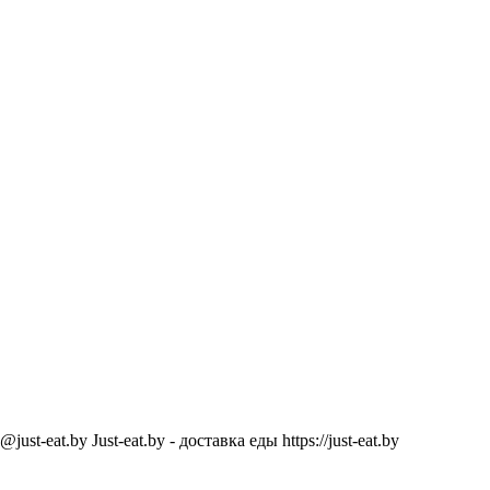
@just-eat.by
Just-eat.by - доставка еды
https://just-eat.by