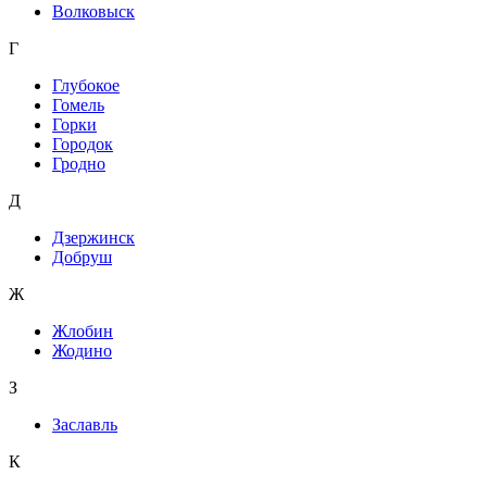
Волковыск
Г
Глубокое
Гомель
Горки
Городок
Гродно
Д
Дзержинск
Добруш
Ж
Жлобин
Жодино
З
Заславль
К