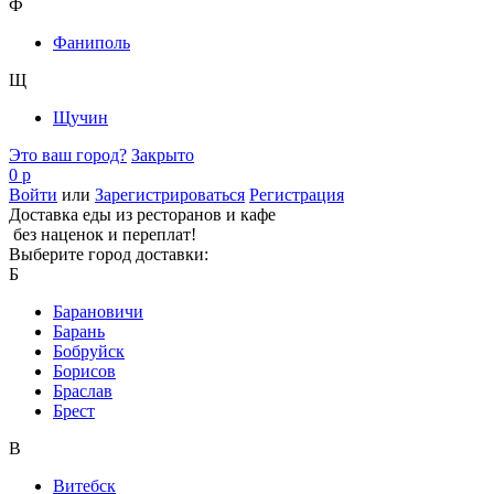
Ф
Фаниполь
Щ
Щучин
Это ваш город?
Закрыто
0 р
Войти
или
Зарегистрироваться
Регистрация
Доставка еды из ресторанов и кафе
без наценок и переплат!
Выберите город доставки:
Б
Барановичи
Барань
Бобруйск
Борисов
Браслав
Брест
В
Витебск