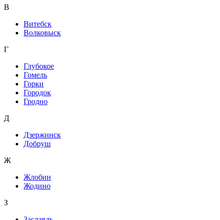
В
Витебск
Волковыск
Г
Глубокое
Гомель
Горки
Городок
Гродно
Д
Дзержинск
Добруш
Ж
Жлобин
Жодино
З
Заславль