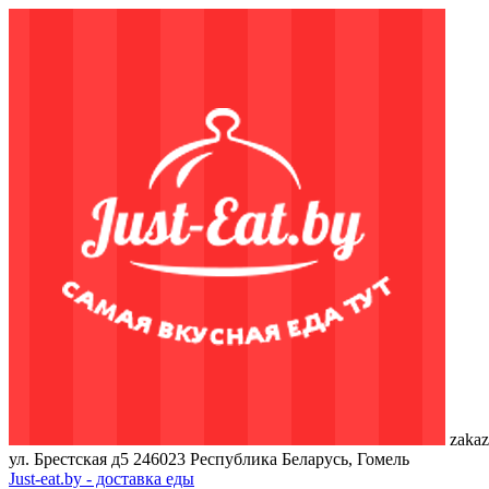
zakaz
ул. Брестская д5
246023
Республика Беларусь, Гомель
Just-eat.by - доставка еды