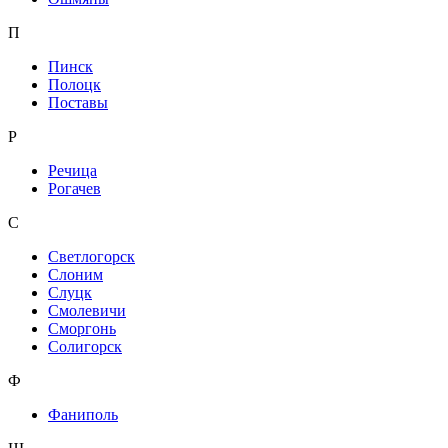
П
Пинск
Полоцк
Поставы
Р
Речица
Рогачев
С
Светлогорск
Слоним
Слуцк
Смолевичи
Сморгонь
Солигорск
Ф
Фаниполь