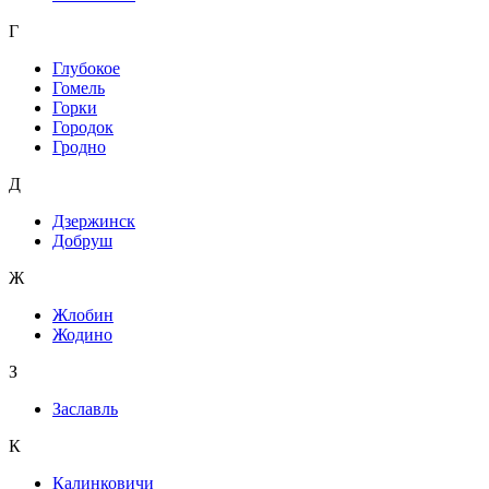
Г
Глубокое
Гомель
Горки
Городок
Гродно
Д
Дзержинск
Добруш
Ж
Жлобин
Жодино
З
Заславль
К
Калинковичи