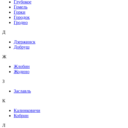
Глубокое
Гомель
Горки
Городок
Гродно
Д
Дзержинск
Добруш
Ж
Жлобин
Жодино
З
Заславль
К
Калинковичи
Кобрин
Л