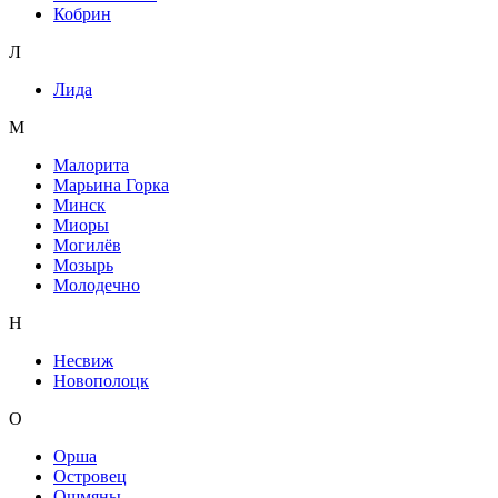
Кобрин
Л
Лида
М
Малорита
Марьина Горка
Минск
Миоры
Могилёв
Мозырь
Молодечно
Н
Несвиж
Новополоцк
О
Орша
Островец
Ошмяны