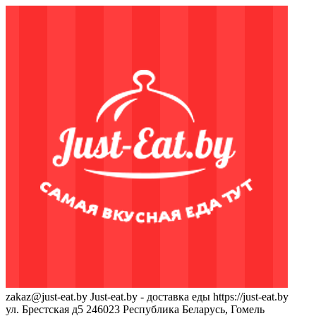
zakaz@just-eat.by
Just-eat.by - доставка еды
https://just-eat.by
ул. Брестская д5
246023
Республика Беларусь, Гомель