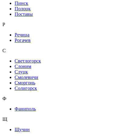
Пинск
Полоцк
Поставы
Р
Речица
Рогачев
С
Светлогорск
Слоним
Слуцк
Смолевичи
Сморгонь
Солигорск
Ф
Фаниполь
Щ
Щучин