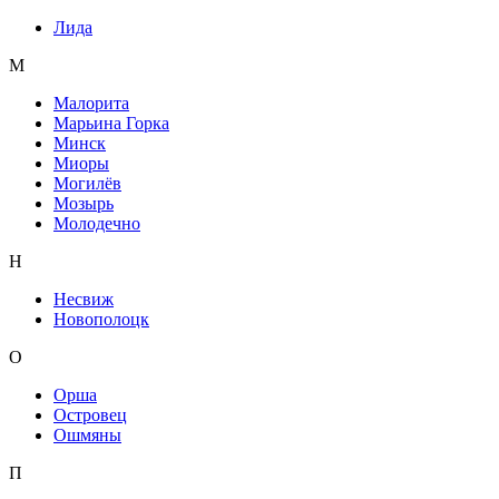
Лида
М
Малорита
Марьина Горка
Минск
Миоры
Могилёв
Мозырь
Молодечно
Н
Несвиж
Новополоцк
О
Орша
Островец
Ошмяны
П