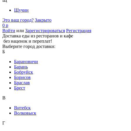
Щ
Щучин
Это ваш город?
Закрыто
0 р
Войти
или
Зарегистрироваться
Регистрация
Доставка еды из ресторанов и кафе
без наценок и переплат!
Выберите город доставки:
Б
Барановичи
Барань
Бобруйск
Борисов
Браслав
Брест
В
Витебск
Волковыск
Г