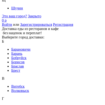
Щ
Щучин
Это ваш город?
Закрыто
0 р
Войти
или
Зарегистрироваться
Регистрация
Доставка еды из ресторанов и кафе
без наценок и переплат!
Выберите город доставки:
Б
Барановичи
Барань
Бобруйск
Борисов
Браслав
Брест
В
Витебск
Волковыск
Г