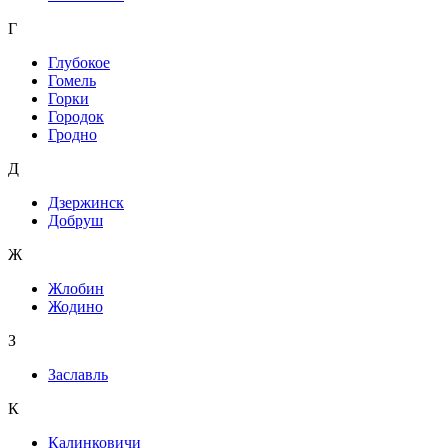
Г
Глубокое
Гомель
Горки
Городок
Гродно
Д
Дзержинск
Добруш
Ж
Жлобин
Жодино
З
Заславль
К
Калинковичи