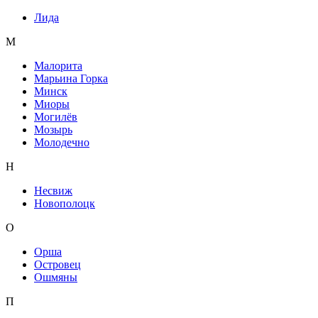
Лида
М
Малорита
Марьина Горка
Минск
Миоры
Могилёв
Мозырь
Молодечно
Н
Несвиж
Новополоцк
О
Орша
Островец
Ошмяны
П