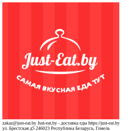
zakaz@just-eat.by
Just-eat.by - доставка еды
https://just-eat.by
ул. Брестская д5
246023
Республика Беларусь, Гомель