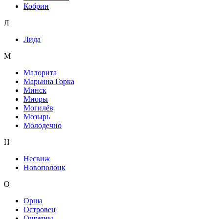
Кобрин
Л
Лида
М
Малорита
Марьина Горка
Минск
Миоры
Могилёв
Мозырь
Молодечно
Н
Несвиж
Новополоцк
О
Орша
Островец
Ошмяны