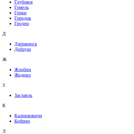
Глубокое
Гомель
Горки
Городок
Гродно
Д
Дзержинск
Добруш
Ж
Жлобин
Жодино
З
Заславль
К
Калинковичи
Кобрин
Л