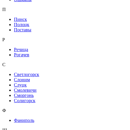
П
Пинск
Полоцк
Поставы
Р
Речица
Рогачев
С
Светлогорск
Слоним
Слуцк
Смолевичи
Сморгонь
Солигорск
Ф
Фаниполь