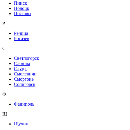
Пинск
Полоцк
Поставы
Р
Речица
Рогачев
С
Светлогорск
Слоним
Слуцк
Смолевичи
Сморгонь
Солигорск
Ф
Фаниполь
Щ
Щучин