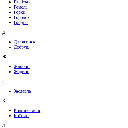
Глубокое
Гомель
Горки
Городок
Гродно
Д
Дзержинск
Добруш
Ж
Жлобин
Жодино
З
Заславль
К
Калинковичи
Кобрин
Л