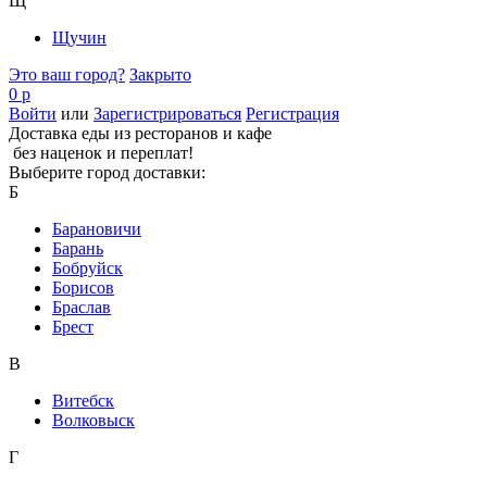
Щ
Щучин
Это ваш город?
Закрыто
0 р
Войти
или
Зарегистрироваться
Регистрация
Доставка еды из ресторанов и кафе
без наценок и переплат!
Выберите город доставки:
Б
Барановичи
Барань
Бобруйск
Борисов
Браслав
Брест
В
Витебск
Волковыск
Г