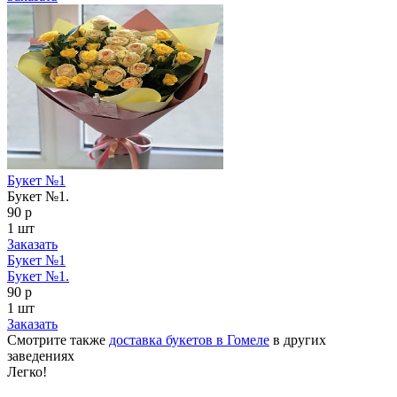
Букет №1
Букет №1.
90 р
1 шт
Заказать
Букет №1
Букет №1.
90 р
1 шт
Заказать
Смотрите также
доставка букетов в Гомеле
в других
заведениях
Легко!