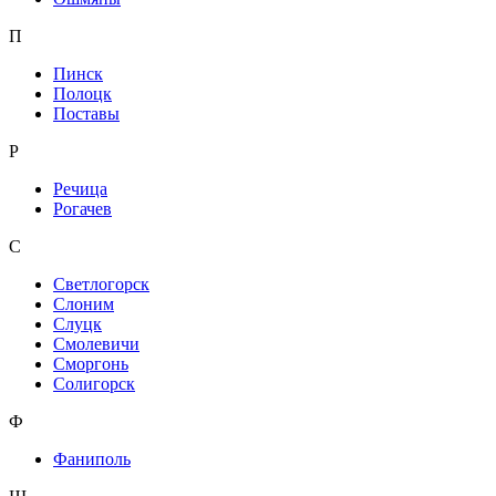
П
Пинск
Полоцк
Поставы
Р
Речица
Рогачев
С
Светлогорск
Слоним
Слуцк
Смолевичи
Сморгонь
Солигорск
Ф
Фаниполь