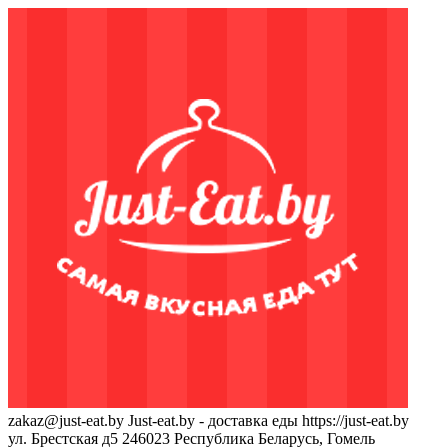
zakaz@just-eat.by
Just-eat.by - доставка еды
https://just-eat.by
ул. Брестская д5
246023
Республика Беларусь, Гомель