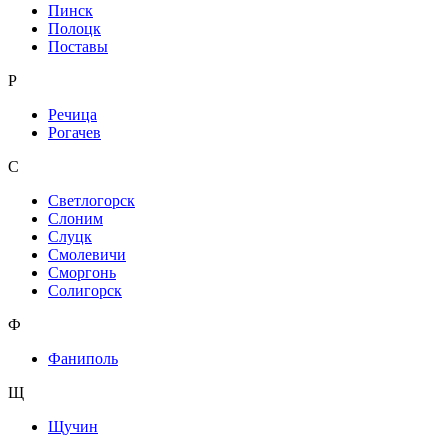
Пинск
Полоцк
Поставы
Р
Речица
Рогачев
С
Светлогорск
Слоним
Слуцк
Смолевичи
Сморгонь
Солигорск
Ф
Фаниполь
Щ
Щучин