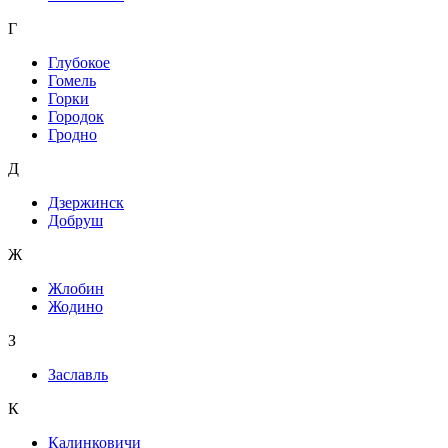
Г
Глубокое
Гомель
Горки
Городок
Гродно
Д
Дзержинск
Добруш
Ж
Жлобин
Жодино
З
Заславль
К
Калинковичи