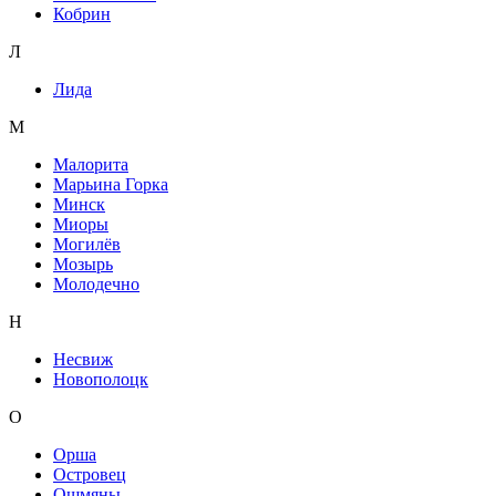
Кобрин
Л
Лида
М
Малорита
Марьина Горка
Минск
Миоры
Могилёв
Мозырь
Молодечно
Н
Несвиж
Новополоцк
О
Орша
Островец
Ошмяны