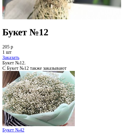
Букет №12
205 р
1 шт
Заказать
Букет №12.
С Букет №12 также заказывают
Букет №42