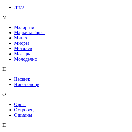
Лида
М
Малорита
Марьина Горка
Минск
Миоры
Могилёв
Мозырь
Молодечно
Н
Несвиж
Новополоцк
О
Орша
Островец
Ошмяны
П