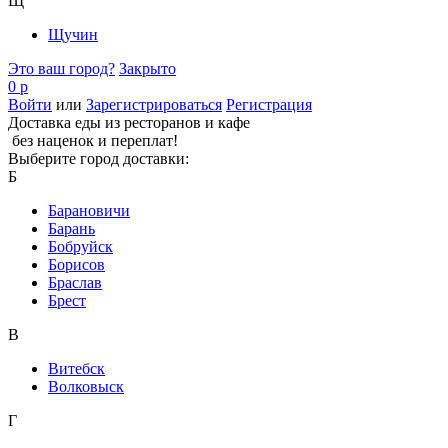
Щ
Щучин
Это ваш город?
Закрыто
0 р
Войти
или
Зарегистрироваться
Регистрация
Доставка еды из ресторанов и кафе
без наценок и переплат!
Выберите город доставки:
Б
Барановичи
Барань
Бобруйск
Борисов
Браслав
Брест
В
Витебск
Волковыск
Г