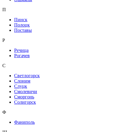
П
Пинск
Полоцк
Поставы
Р
Речица
Рогачев
С
Светлогорск
Слоним
Слуцк
Смолевичи
Сморгонь
Солигорск
Ф
Фаниполь