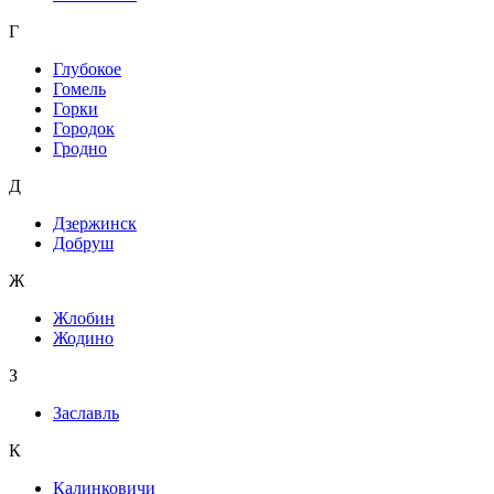
Г
Глубокое
Гомель
Горки
Городок
Гродно
Д
Дзержинск
Добруш
Ж
Жлобин
Жодино
З
Заславль
К
Калинковичи