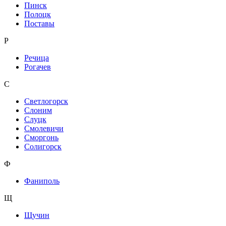
Пинск
Полоцк
Поставы
Р
Речица
Рогачев
С
Светлогорск
Слоним
Слуцк
Смолевичи
Сморгонь
Солигорск
Ф
Фаниполь
Щ
Щучин