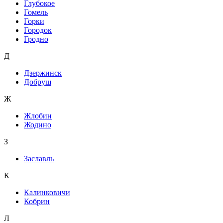
Глубокое
Гомель
Горки
Городок
Гродно
Д
Дзержинск
Добруш
Ж
Жлобин
Жодино
З
Заславль
К
Калинковичи
Кобрин
Л