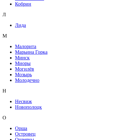
Кобрин
Л
Лида
М
Малорита
Марьина Горка
Минск
Миоры
Могилёв
Мозырь
Молодечно
Н
Несвиж
Новополоцк
О
Орша
Островец
Ошмяны