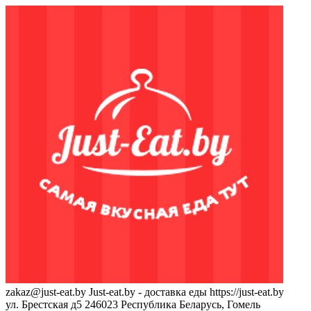
zakaz@just-eat.by
Just-eat.by - доставка еды
https://just-eat.by
ул. Брестская д5
246023
Республика Беларусь, Гомель