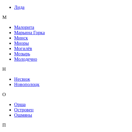
Лида
М
Малорита
Марьина Горка
Минск
Миоры
Могилёв
Мозырь
Молодечно
Н
Несвиж
Новополоцк
О
Орша
Островец
Ошмяны
П