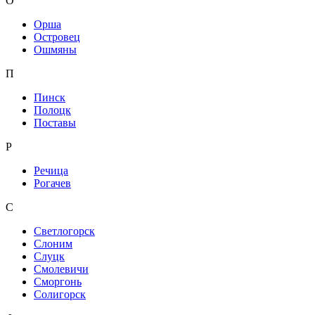
О
Орша
Островец
Ошмяны
П
Пинск
Полоцк
Поставы
Р
Речица
Рогачев
С
Светлогорск
Слоним
Слуцк
Смолевичи
Сморгонь
Солигорск