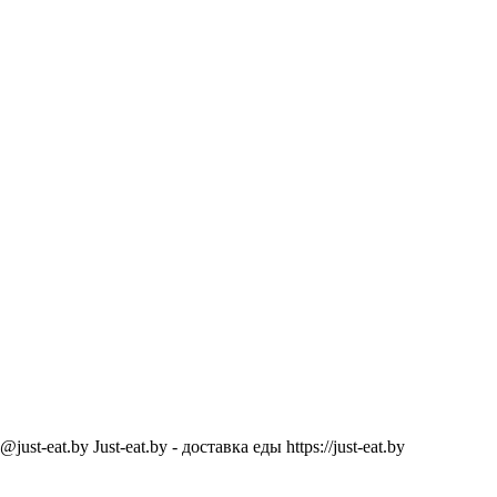
@just-eat.by
Just-eat.by - доставка еды
https://just-eat.by