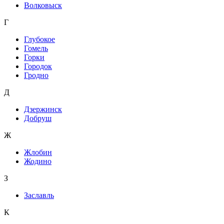
Волковыск
Г
Глубокое
Гомель
Горки
Городок
Гродно
Д
Дзержинск
Добруш
Ж
Жлобин
Жодино
З
Заславль
К