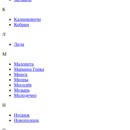
К
Калинковичи
Кобрин
Л
Лида
М
Малорита
Марьина Горка
Минск
Миоры
Могилёв
Мозырь
Молодечно
Н
Несвиж
Новополоцк