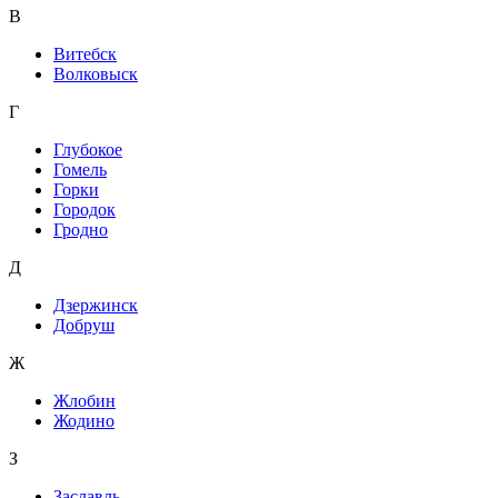
В
Витебск
Волковыск
Г
Глубокое
Гомель
Горки
Городок
Гродно
Д
Дзержинск
Добруш
Ж
Жлобин
Жодино
З
Заславль