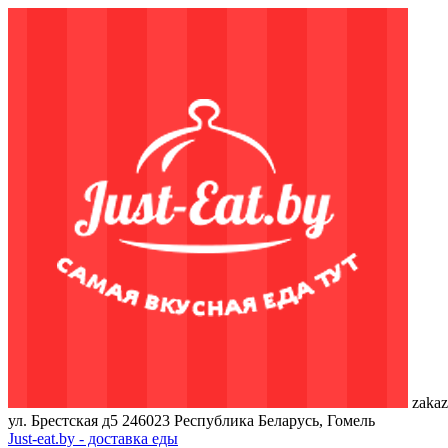
zakaz
ул. Брестская д5
246023
Республика Беларусь, Гомель
Just-eat.by - доставка еды