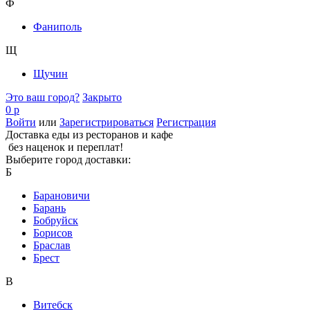
Ф
Фаниполь
Щ
Щучин
Это ваш город?
Закрыто
0 р
Войти
или
Зарегистрироваться
Регистрация
Доставка еды из ресторанов и кафе
без наценок и переплат!
Выберите город доставки:
Б
Барановичи
Барань
Бобруйск
Борисов
Браслав
Брест
В
Витебск