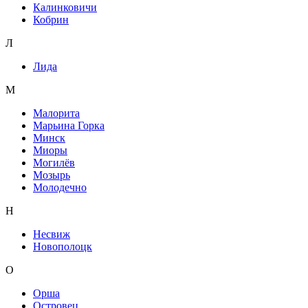
Калинковичи
Кобрин
Л
Лида
М
Малорита
Марьина Горка
Минск
Миоры
Могилёв
Мозырь
Молодечно
Н
Несвиж
Новополоцк
О
Орша
Островец