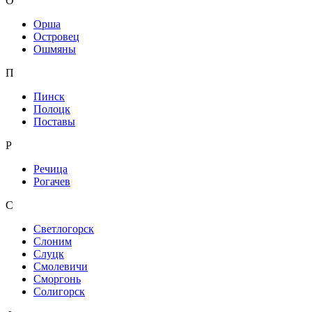
О
Орша
Островец
Ошмяны
П
Пинск
Полоцк
Поставы
Р
Речица
Рогачев
С
Светлогорск
Слоним
Слуцк
Смолевичи
Сморгонь
Солигорск