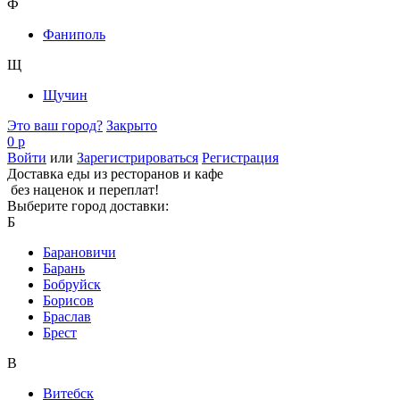
Ф
Фаниполь
Щ
Щучин
Это ваш город?
Закрыто
0 р
Войти
или
Зарегистрироваться
Регистрация
Доставка еды из ресторанов и кафе
без наценок и переплат!
Выберите город доставки:
Б
Барановичи
Барань
Бобруйск
Борисов
Браслав
Брест
В
Витебск