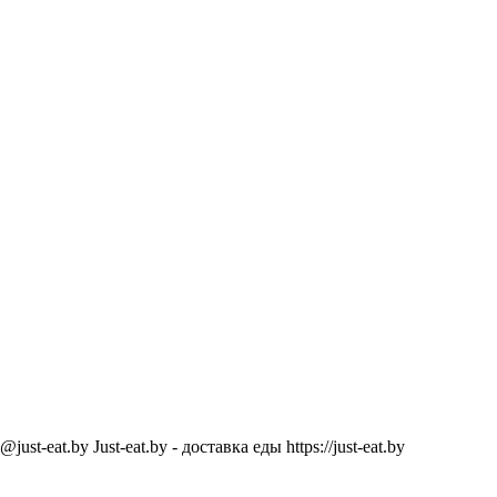
@just-eat.by
Just-eat.by - доставка еды
https://just-eat.by