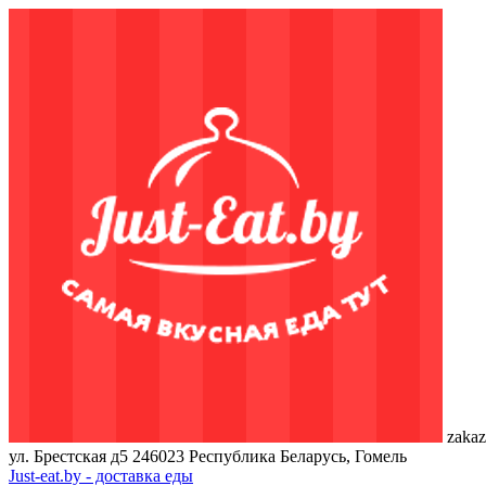
zakaz
ул. Брестская д5
246023
Республика Беларусь, Гомель
Just-eat.by - доставка еды