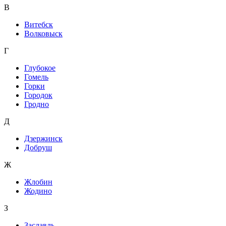
В
Витебск
Волковыск
Г
Глубокое
Гомель
Горки
Городок
Гродно
Д
Дзержинск
Добруш
Ж
Жлобин
Жодино
З
Заславль