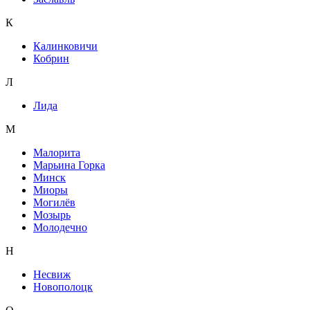
К
Калинковичи
Кобрин
Л
Лида
М
Малорита
Марьина Горка
Минск
Миоры
Могилёв
Мозырь
Молодечно
Н
Несвиж
Новополоцк