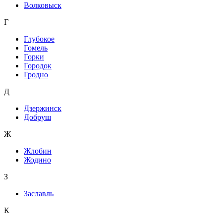
Волковыск
Г
Глубокое
Гомель
Горки
Городок
Гродно
Д
Дзержинск
Добруш
Ж
Жлобин
Жодино
З
Заславль
К