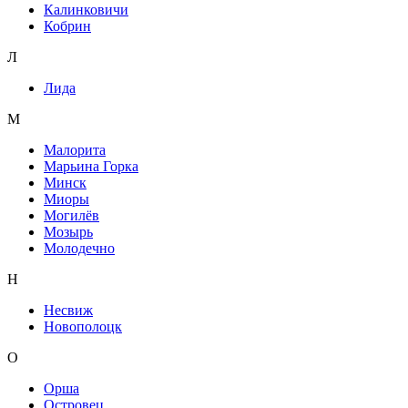
Калинковичи
Кобрин
Л
Лида
М
Малорита
Марьина Горка
Минск
Миоры
Могилёв
Мозырь
Молодечно
Н
Несвиж
Новополоцк
О
Орша
Островец