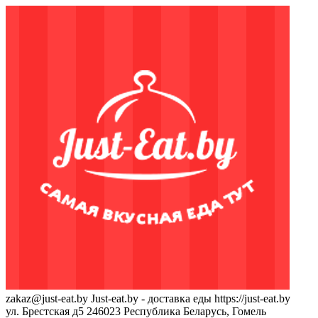
zakaz@just-eat.by
Just-eat.by - доставка еды
https://just-eat.by
ул. Брестская д5
246023
Республика Беларусь, Гомель