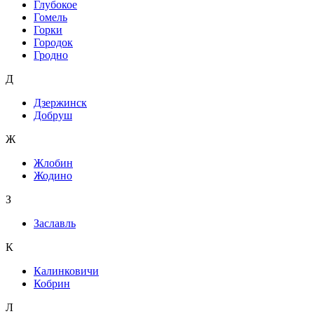
Глубокое
Гомель
Горки
Городок
Гродно
Д
Дзержинск
Добруш
Ж
Жлобин
Жодино
З
Заславль
К
Калинковичи
Кобрин
Л