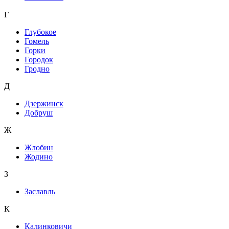
Г
Глубокое
Гомель
Горки
Городок
Гродно
Д
Дзержинск
Добруш
Ж
Жлобин
Жодино
З
Заславль
К
Калинковичи