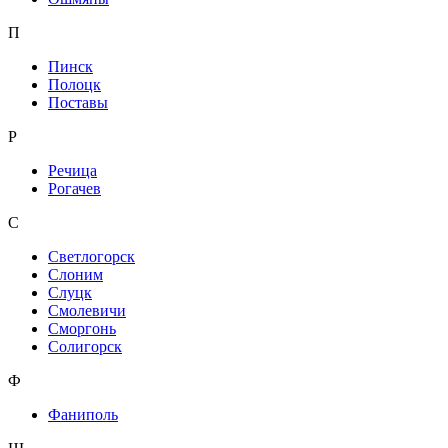
П
Пинск
Полоцк
Поставы
Р
Речица
Рогачев
С
Светлогорск
Слоним
Слуцк
Смолевичи
Сморгонь
Солигорск
Ф
Фаниполь