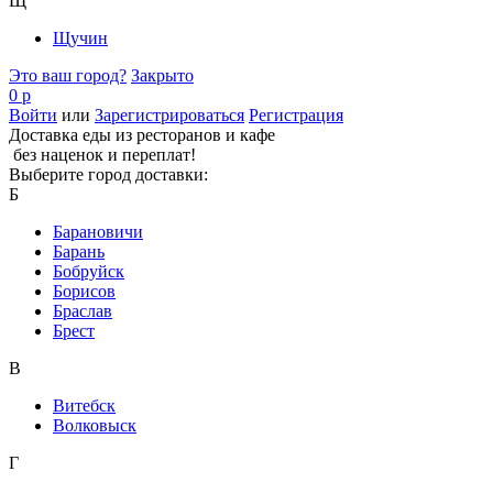
Щ
Щучин
Это ваш город?
Закрыто
0 р
Войти
или
Зарегистрироваться
Регистрация
Доставка еды из ресторанов и кафе
без наценок и переплат!
Выберите город доставки:
Б
Барановичи
Барань
Бобруйск
Борисов
Браслав
Брест
В
Витебск
Волковыск
Г