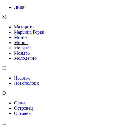
Лида
М
Малорита
Марьина Горка
Минск
Миоры
Могилёв
Мозырь
Молодечно
Н
Несвиж
Новополоцк
О
Орша
Островец
Ошмяны
П