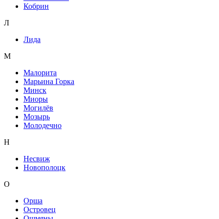
Кобрин
Л
Лида
М
Малорита
Марьина Горка
Минск
Миоры
Могилёв
Мозырь
Молодечно
Н
Несвиж
Новополоцк
О
Орша
Островец
Ошмяны