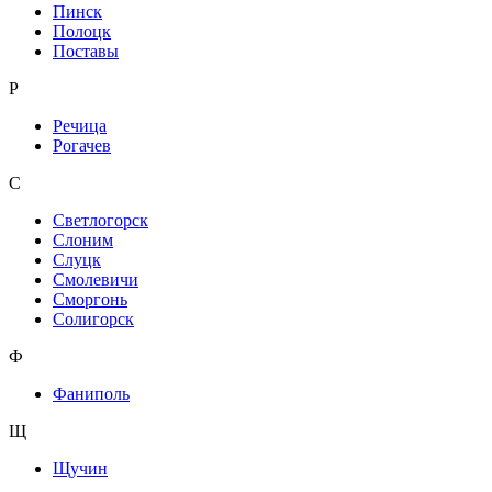
Пинск
Полоцк
Поставы
Р
Речица
Рогачев
С
Светлогорск
Слоним
Слуцк
Смолевичи
Сморгонь
Солигорск
Ф
Фаниполь
Щ
Щучин