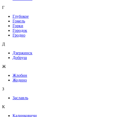
Г
Глубокое
Гомель
Горки
Городок
Гродно
Д
Дзержинск
Добруш
Ж
Жлобин
Жодино
З
Заславль
К
Калинковичи