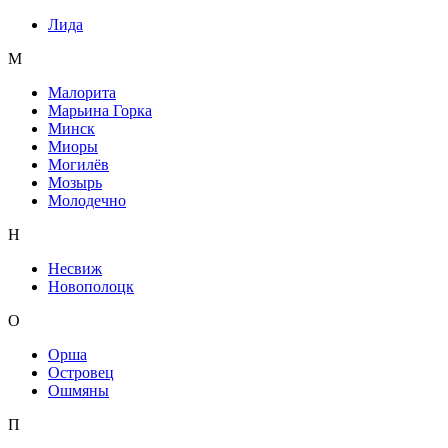
Лида
М
Малорита
Марьина Горка
Минск
Миоры
Могилёв
Мозырь
Молодечно
Н
Несвиж
Новополоцк
О
Орша
Островец
Ошмяны
П