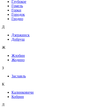
Глубокое
Гомель
Горки
Городок
Гродно
Д
Дзержинск
Добруш
Ж
Жлобин
Жодино
З
Заславль
К
Калинковичи
Кобрин
Л