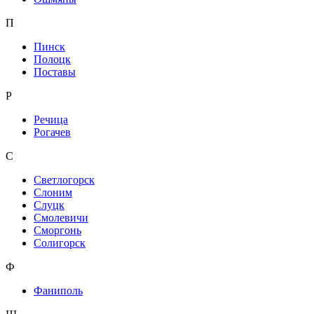
П
Пинск
Полоцк
Поставы
Р
Речица
Рогачев
С
Светлогорск
Слоним
Слуцк
Смолевичи
Сморгонь
Солигорск
Ф
Фаниполь