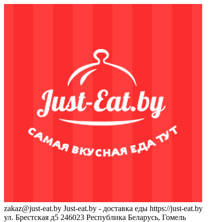
zakaz@just-eat.by
Just-eat.by - доставка еды
https://just-eat.by
ул. Брестская д5
246023
Республика Беларусь, Гомель