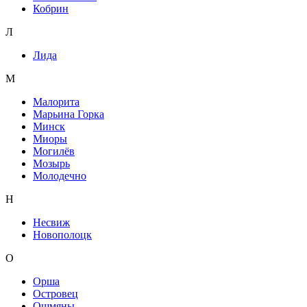
Кобрин
Л
Лида
М
Малорита
Марьина Горка
Минск
Миоры
Могилёв
Мозырь
Молодечно
Н
Несвиж
Новополоцк
О
Орша
Островец
Ошмяны