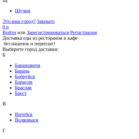
Щ
Щучин
Это ваш город?
Закрыто
0 р
Войти
или
Зарегистрироваться
Регистрация
Доставка еды из ресторанов и кафе
без наценок и переплат!
Выберите город доставки:
Б
Барановичи
Барань
Бобруйск
Борисов
Браслав
Брест
В
Витебск
Волковыск
Г