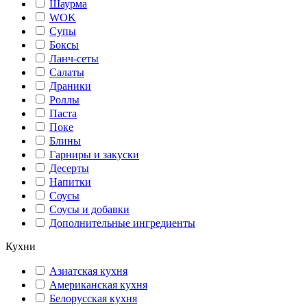
Шаурма
WOK
Супы
Боксы
Ланч-сеты
Салаты
Драники
Роллы
Паста
Поке
Блины
Гарниры и закуски
Десерты
Напитки
Соусы
Соусы и добавки
Дополнительные ингредиенты
Кухни
Азиатская кухня
Американская кухня
Белорусская кухня