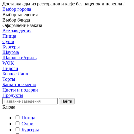
Доставка еды из ресторанов и кафе без наценок и переплат!
Выбор города
Выбор заведения
Выбор блюда
Оформление заказа
Все заведения
Пицца
Суши
Бургеры
Шаурма
Шашлыки/гриль
WOK
Пироги
Бизнес Ланч
Торты
Банкетное меню
Цветы и подарки
Продукты
Блюда
Пицца
Суши
Бургеры