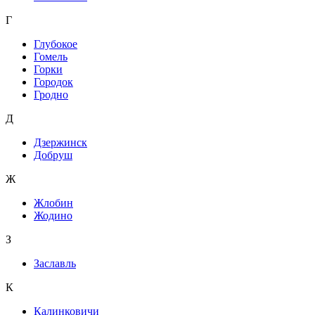
Г
Глубокое
Гомель
Горки
Городок
Гродно
Д
Дзержинск
Добруш
Ж
Жлобин
Жодино
З
Заславль
К
Калинковичи