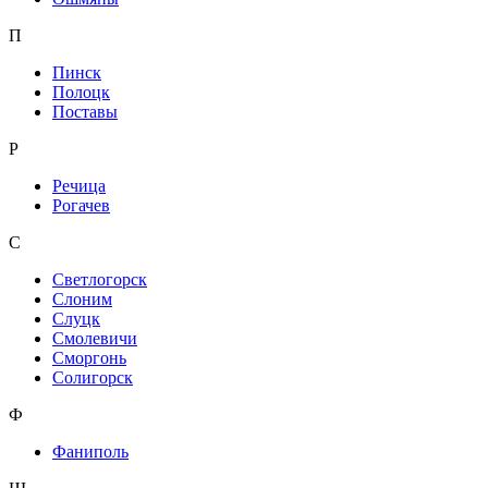
П
Пинск
Полоцк
Поставы
Р
Речица
Рогачев
С
Светлогорск
Слоним
Слуцк
Смолевичи
Сморгонь
Солигорск
Ф
Фаниполь