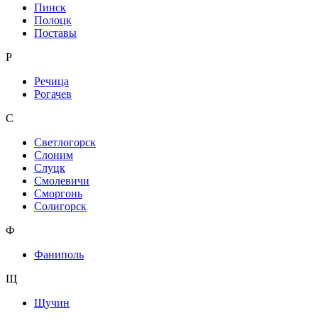
Пинск
Полоцк
Поставы
Р
Речица
Рогачев
С
Светлогорск
Слоним
Слуцк
Смолевичи
Сморгонь
Солигорск
Ф
Фаниполь
Щ
Щучин