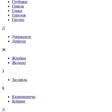
Глубокое
Гомель
Горки
Городок
Гродно
Д
Дзержинск
Добруш
Ж
Жлобин
Жодино
З
Заславль
К
Калинковичи
Кобрин
Л