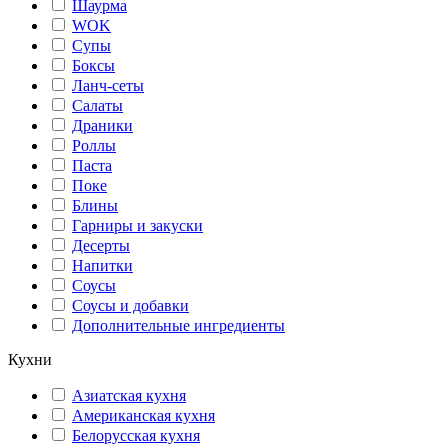
Шаурма
WOK
Супы
Боксы
Ланч-сеты
Салаты
Драники
Роллы
Паста
Поке
Блины
Гарниры и закуски
Десерты
Напитки
Соусы
Соусы и добавки
Дополнительные ингредиенты
Кухни
Азиатская кухня
Американская кухня
Белорусская кухня