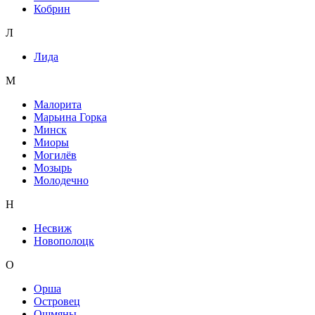
Кобрин
Л
Лида
М
Малорита
Марьина Горка
Минск
Миоры
Могилёв
Мозырь
Молодечно
Н
Несвиж
Новополоцк
О
Орша
Островец
Ошмяны