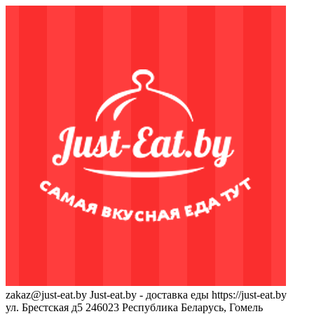
zakaz@just-eat.by
Just-eat.by - доставка еды
https://just-eat.by
ул. Брестская д5
246023
Республика Беларусь, Гомель