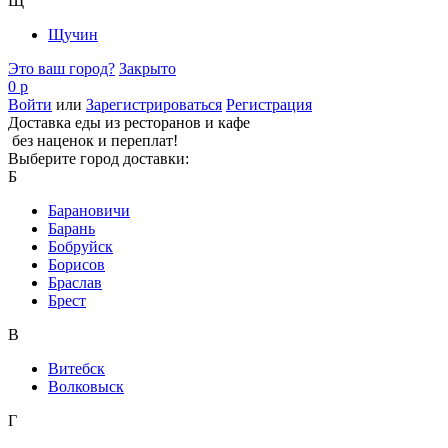
Щ
Щучин
Это ваш город?
Закрыто
0 р
Войти
или
Зарегистрироваться
Регистрация
Доставка еды из ресторанов и кафе
без наценок и переплат!
Выберите город доставки:
Б
Барановичи
Барань
Бобруйск
Борисов
Браслав
Брест
В
Витебск
Волковыск
Г