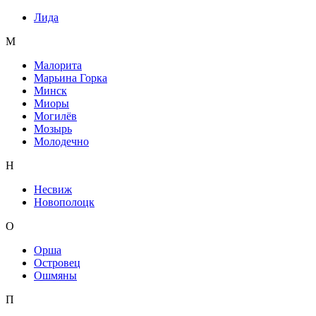
Лида
М
Малорита
Марьина Горка
Минск
Миоры
Могилёв
Мозырь
Молодечно
Н
Несвиж
Новополоцк
О
Орша
Островец
Ошмяны
П