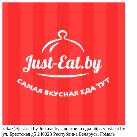
zakaz@just-eat.by
Just-eat.by - доставка еды
https://just-eat.by
ул. Брестская д5
246023
Республика Беларусь, Гомель