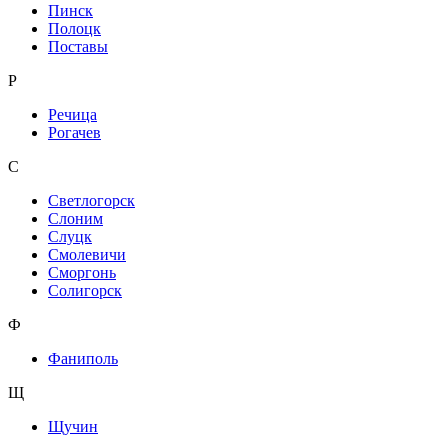
Пинск
Полоцк
Поставы
Р
Речица
Рогачев
С
Светлогорск
Слоним
Слуцк
Смолевичи
Сморгонь
Солигорск
Ф
Фаниполь
Щ
Щучин