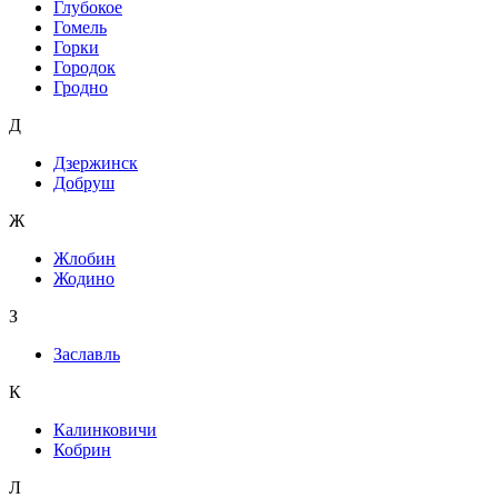
Глубокое
Гомель
Горки
Городок
Гродно
Д
Дзержинск
Добруш
Ж
Жлобин
Жодино
З
Заславль
К
Калинковичи
Кобрин
Л