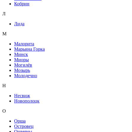
Кобрин
Л
Лида
М
Малорита
Марьина Горка
Минск
Миоры
Могилёв
Мозырь
Молодечно
Н
Несвиж
Новополоцк
О
Орша
Островец
Ошмяны