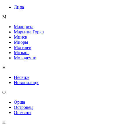
Лида
М
Малорита
Марьина Горка
Минск
Миоры
Могилёв
Мозырь
Молодечно
Н
Несвиж
Новополоцк
О
Орша
Островец
Ошмяны
П