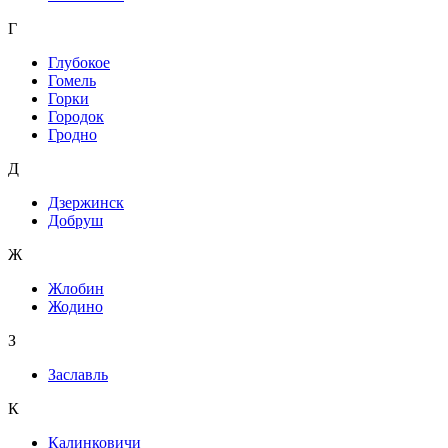
Г
Глубокое
Гомель
Горки
Городок
Гродно
Д
Дзержинск
Добруш
Ж
Жлобин
Жодино
З
Заславль
К
Калинковичи