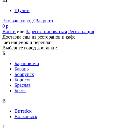
Щ
Щучин
Это ваш город?
Закрыто
0 р
Войти
или
Зарегистрироваться
Регистрация
Доставка еды из ресторанов и кафе
без наценок и переплат!
Выберите город доставки:
Б
Барановичи
Барань
Бобруйск
Борисов
Браслав
Брест
В
Витебск
Волковыск
Г