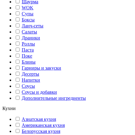
Шаурма
WOK
Супы
Боксы
Ланч-сеты
Салаты
Драники
Роллы
Паста
Поке
Блины
Гарниры и закуски
Десерты
Напитки
Соусы
Соусы и добавки
Дополнительные ингредиенты
Кухни
Азиатская кухня
Американская кухня
Белорусская кухня