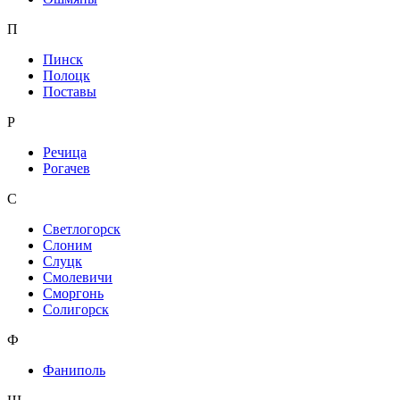
П
Пинск
Полоцк
Поставы
Р
Речица
Рогачев
С
Светлогорск
Слоним
Слуцк
Смолевичи
Сморгонь
Солигорск
Ф
Фаниполь