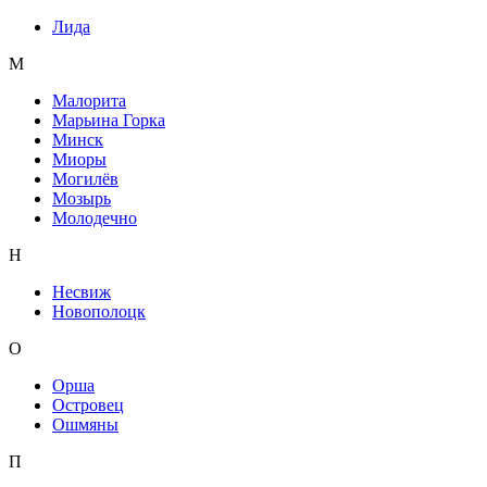
Лида
М
Малорита
Марьина Горка
Минск
Миоры
Могилёв
Мозырь
Молодечно
Н
Несвиж
Новополоцк
О
Орша
Островец
Ошмяны
П