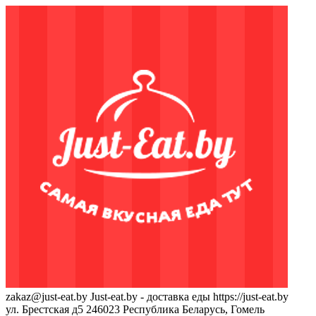
zakaz@just-eat.by
Just-eat.by - доставка еды
https://just-eat.by
ул. Брестская д5
246023
Республика Беларусь, Гомель