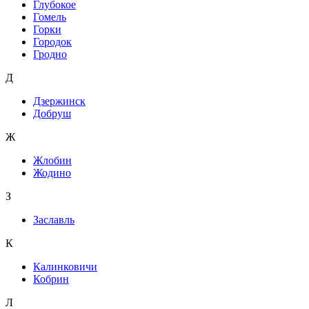
Глубокое
Гомель
Горки
Городок
Гродно
Д
Дзержинск
Добруш
Ж
Жлобин
Жодино
З
Заславль
К
Калинковичи
Кобрин
Л