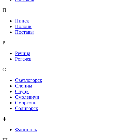
П
Пинск
Полоцк
Поставы
Р
Речица
Рогачев
С
Светлогорск
Слоним
Слуцк
Смолевичи
Сморгонь
Солигорск
Ф
Фаниполь