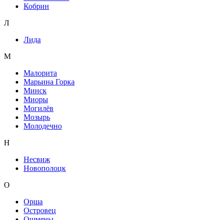
Кобрин
Л
Лида
М
Малорита
Марьина Горка
Минск
Миоры
Могилёв
Мозырь
Молодечно
Н
Несвиж
Новополоцк
О
Орша
Островец
Ошмяны