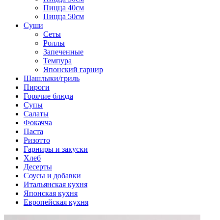
Пицца 40см
Пицца 50см
Суши
Сеты
Роллы
Запеченные
Темпура
Японский гарнир
Шашлыки/гриль
Пироги
Горячие блюда
Супы
Салаты
Фокачча
Паста
Ризотто
Гарниры и закуски
Хлеб
Десерты
Соусы и добавки
Итальянская кухня
Японская кухня
Европейская кухня