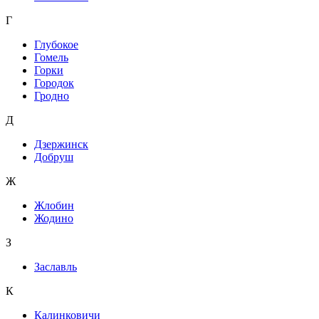
Г
Глубокое
Гомель
Горки
Городок
Гродно
Д
Дзержинск
Добруш
Ж
Жлобин
Жодино
З
Заславль
К
Калинковичи