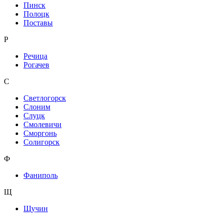
Пинск
Полоцк
Поставы
Р
Речица
Рогачев
С
Светлогорск
Слоним
Слуцк
Смолевичи
Сморгонь
Солигорск
Ф
Фаниполь
Щ
Щучин