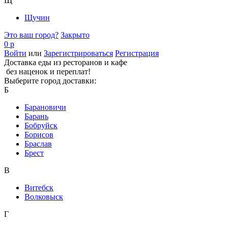
Щ
Щучин
Это ваш город?
Закрыто
0 р
Войти
или
Зарегистрироваться
Регистрация
Доставка еды из ресторанов и кафе
без наценок и переплат!
Выберите город доставки:
Б
Барановичи
Барань
Бобруйск
Борисов
Браслав
Брест
В
Витебск
Волковыск
Г