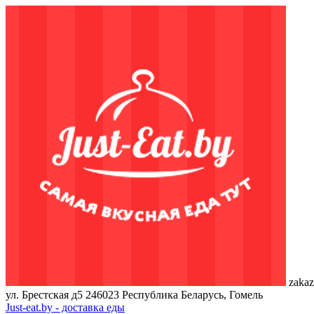
zakaz
ул. Брестская д5
246023
Республика Беларусь, Гомель
Just-eat.by - доставка еды