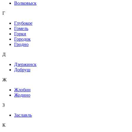
Волковыск
Г
Глубокое
Гомель
Горки
Городок
Гродно
Д
Дзержинск
Добруш
Ж
Жлобин
Жодино
З
Заславль
К