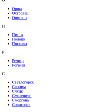
О
Орша
Островец
Ошмяны
П
Пинск
Полоцк
Поставы
Р
Речица
Рогачев
С
Светлогорск
Слоним
Слуцк
Смолевичи
Сморгонь
Солигорск