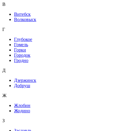
В
Витебск
Волковыск
Г
Глубокое
Гомель
Горки
Городок
Гродно
Д
Дзержинск
Добруш
Ж
Жлобин
Жодино
З
Заславль