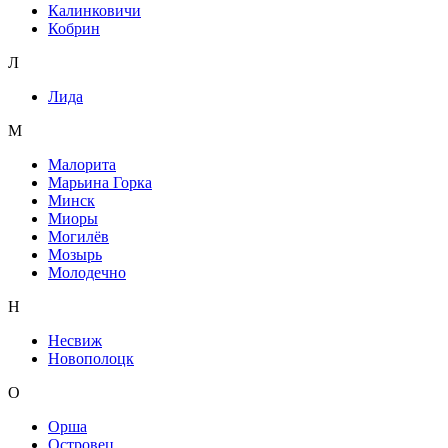
Калинковичи
Кобрин
Л
Лида
М
Малорита
Марьина Горка
Минск
Миоры
Могилёв
Мозырь
Молодечно
Н
Несвиж
Новополоцк
О
Орша
Островец