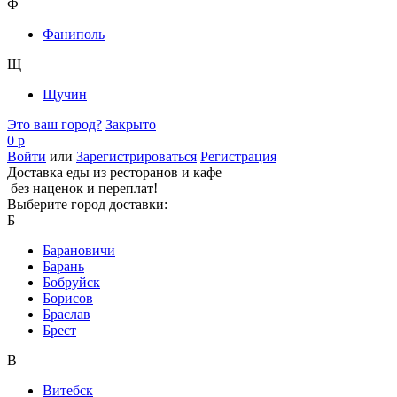
Ф
Фаниполь
Щ
Щучин
Это ваш город?
Закрыто
0 р
Войти
или
Зарегистрироваться
Регистрация
Доставка еды из ресторанов и кафе
без наценок и переплат!
Выберите город доставки:
Б
Барановичи
Барань
Бобруйск
Борисов
Браслав
Брест
В
Витебск