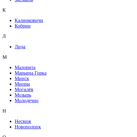
К
Калинковичи
Кобрин
Л
Лида
М
Малорита
Марьина Горка
Минск
Миоры
Могилёв
Мозырь
Молодечно
Н
Несвиж
Новополоцк