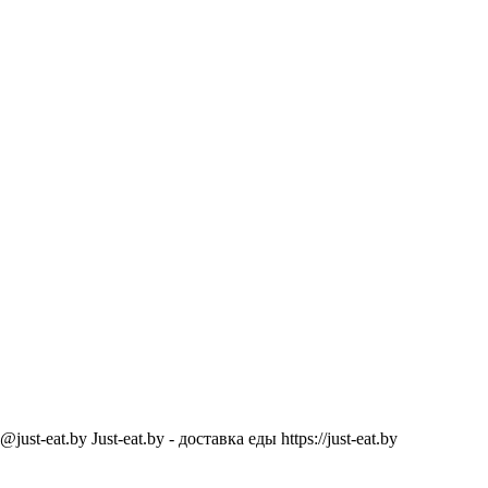
@just-eat.by
Just-eat.by - доставка еды
https://just-eat.by