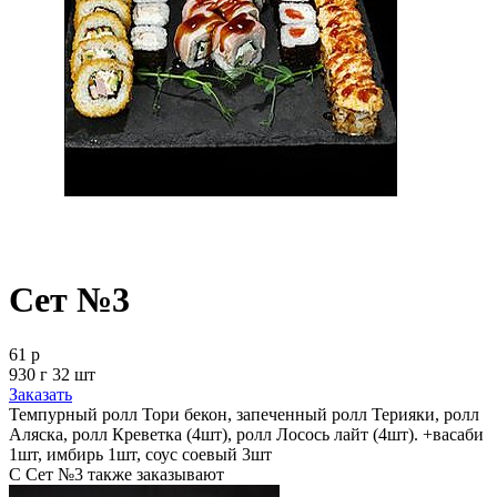
Сет №3
61 р
930 г 32 шт
Заказать
Темпурный ролл Тори бекон, запеченный ролл Терияки, ролл
Аляска, ролл Креветка (4шт), ролл Лосось лайт (4шт). +васаби
1шт, имбирь 1шт, соус соевый 3шт
С Сет №3 также заказывают