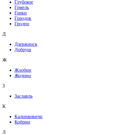
Глубокое
Гомель
Горки
Городок
Гродно
Д
Дзержинск
Добруш
Ж
Жлобин
Жодино
З
Заславль
К
Калинковичи
Кобрин
Л