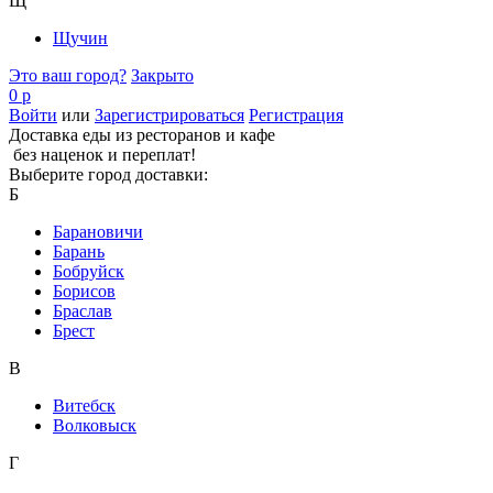
Щ
Щучин
Это ваш город?
Закрыто
0 р
Войти
или
Зарегистрироваться
Регистрация
Доставка еды из ресторанов и кафе
без наценок и переплат!
Выберите город доставки:
Б
Барановичи
Барань
Бобруйск
Борисов
Браслав
Брест
В
Витебск
Волковыск
Г