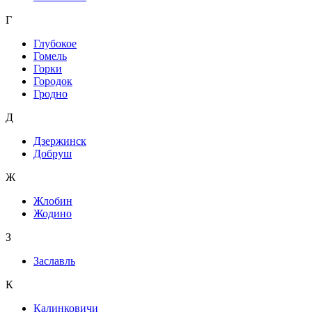
Г
Глубокое
Гомель
Горки
Городок
Гродно
Д
Дзержинск
Добруш
Ж
Жлобин
Жодино
З
Заславль
К
Калинковичи