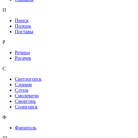
П
Пинск
Полоцк
Поставы
Р
Речица
Рогачев
С
Светлогорск
Слоним
Слуцк
Смолевичи
Сморгонь
Солигорск
Ф
Фаниполь