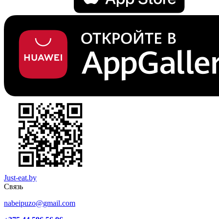
Just-eat.by
Связь
nabeipuzo@gmail.com