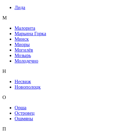
Лида
М
Малорита
Марьина Горка
Минск
Миоры
Могилёв
Мозырь
Молодечно
Н
Несвиж
Новополоцк
О
Орша
Островец
Ошмяны
П