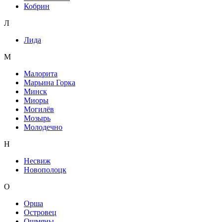
Кобрин
Л
Лида
М
Малорита
Марьина Горка
Минск
Миоры
Могилёв
Мозырь
Молодечно
Н
Несвиж
Новополоцк
О
Орша
Островец
Ошмяны