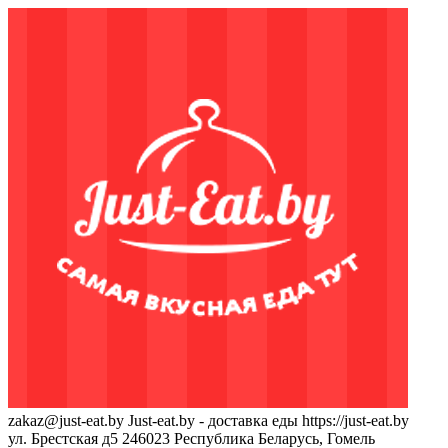
zakaz@just-eat.by
Just-eat.by - доставка еды
https://just-eat.by
ул. Брестская д5
246023
Республика Беларусь, Гомель