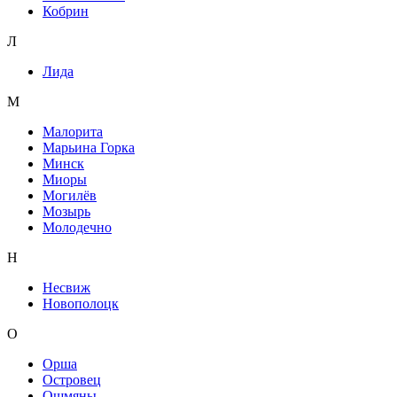
Кобрин
Л
Лида
М
Малорита
Марьина Горка
Минск
Миоры
Могилёв
Мозырь
Молодечно
Н
Несвиж
Новополоцк
О
Орша
Островец
Ошмяны