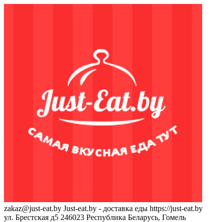
zakaz@just-eat.by
Just-eat.by - доставка еды
https://just-eat.by
ул. Брестская д5
246023
Республика Беларусь, Гомель