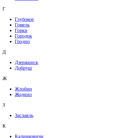
Г
Глубокое
Гомель
Горки
Городок
Гродно
Д
Дзержинск
Добруш
Ж
Жлобин
Жодино
З
Заславль
К
Калинковичи