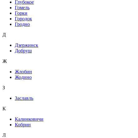
Глубокое
Гомель
Горки
Городок
Гродно
Д
Дзержинск
Добруш
Ж
Жлобин
Жодино
З
Заславль
К
Калинковичи
Кобрин
Л