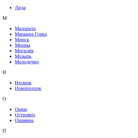
Лида
М
Малорита
Марьина Горка
Минск
Миоры
Могилёв
Мозырь
Молодечно
Н
Несвиж
Новополоцк
О
Орша
Островец
Ошмяны
П