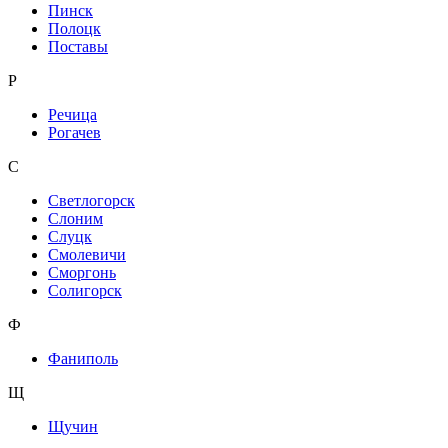
Пинск
Полоцк
Поставы
Р
Речица
Рогачев
С
Светлогорск
Слоним
Слуцк
Смолевичи
Сморгонь
Солигорск
Ф
Фаниполь
Щ
Щучин