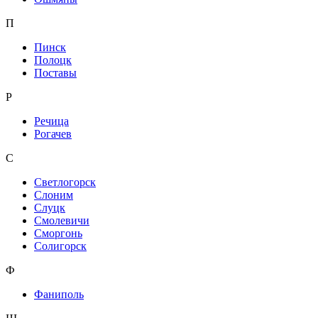
П
Пинск
Полоцк
Поставы
Р
Речица
Рогачев
С
Светлогорск
Слоним
Слуцк
Смолевичи
Сморгонь
Солигорск
Ф
Фаниполь