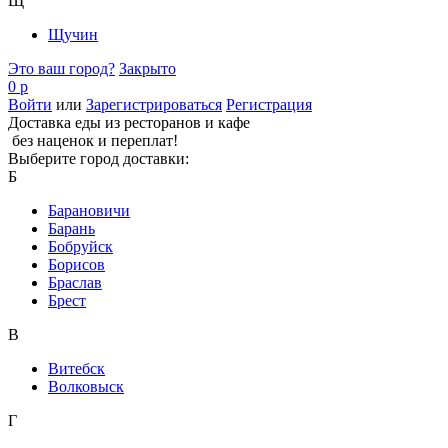
Щ
Щучин
Это ваш город?
Закрыто
0 р
Войти
или
Зарегистрироваться
Регистрация
Доставка еды из ресторанов и кафе
без наценок и переплат!
Выберите город доставки:
Б
Барановичи
Барань
Бобруйск
Борисов
Браслав
Брест
В
Витебск
Волковыск
Г