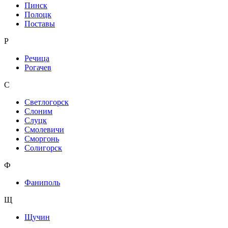
Пинск
Полоцк
Поставы
Р
Речица
Рогачев
С
Светлогорск
Слоним
Слуцк
Смолевичи
Сморгонь
Солигорск
Ф
Фаниполь
Щ
Щучин