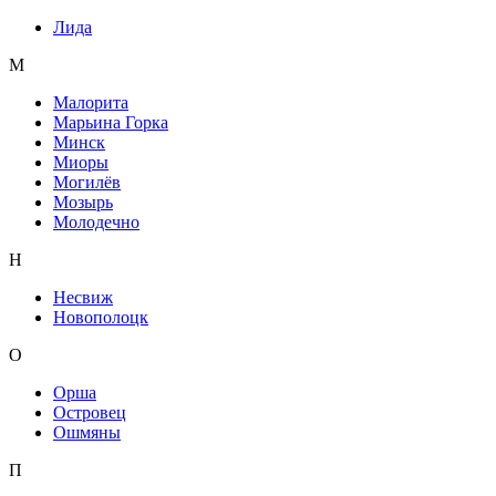
Лида
М
Малорита
Марьина Горка
Минск
Миоры
Могилёв
Мозырь
Молодечно
Н
Несвиж
Новополоцк
О
Орша
Островец
Ошмяны
П