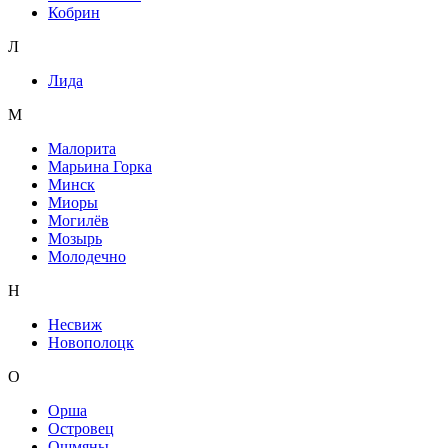
Кобрин
Л
Лида
М
Малорита
Марьина Горка
Минск
Миоры
Могилёв
Мозырь
Молодечно
Н
Несвиж
Новополоцк
О
Орша
Островец
Ошмяны