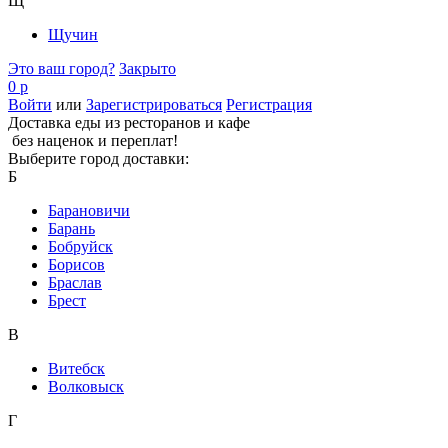
Щ
Щучин
Это ваш город?
Закрыто
0 р
Войти
или
Зарегистрироваться
Регистрация
Доставка еды из ресторанов и кафе
без наценок и переплат!
Выберите город доставки:
Б
Барановичи
Барань
Бобруйск
Борисов
Браслав
Брест
В
Витебск
Волковыск
Г