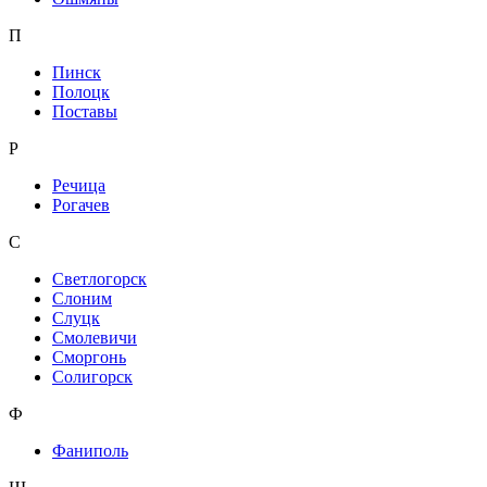
П
Пинск
Полоцк
Поставы
Р
Речица
Рогачев
С
Светлогорск
Слоним
Слуцк
Смолевичи
Сморгонь
Солигорск
Ф
Фаниполь