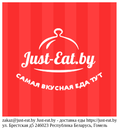
zakaz@just-eat.by
Just-eat.by - доставка еды
https://just-eat.by
ул. Брестская д5
246023
Республика Беларусь, Гомель