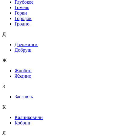
Глубокое
Гомель
Горки
Городок
Гродно
Д
Дзержинск
Добруш
Ж
Жлобин
Жодино
З
Заславль
К
Калинковичи
Кобрин
Л