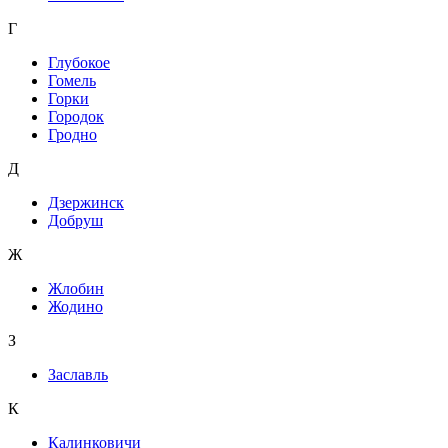
Г
Глубокое
Гомель
Горки
Городок
Гродно
Д
Дзержинск
Добруш
Ж
Жлобин
Жодино
З
Заславль
К
Калинковичи