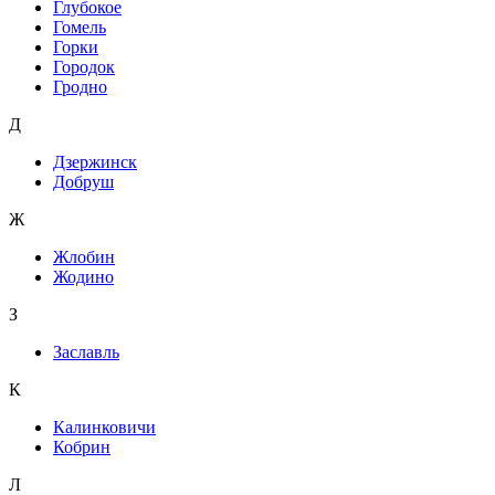
Глубокое
Гомель
Горки
Городок
Гродно
Д
Дзержинск
Добруш
Ж
Жлобин
Жодино
З
Заславль
К
Калинковичи
Кобрин
Л