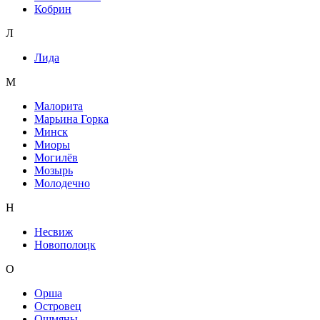
Кобрин
Л
Лида
М
Малорита
Марьина Горка
Минск
Миоры
Могилёв
Мозырь
Молодечно
Н
Несвиж
Новополоцк
О
Орша
Островец
Ошмяны