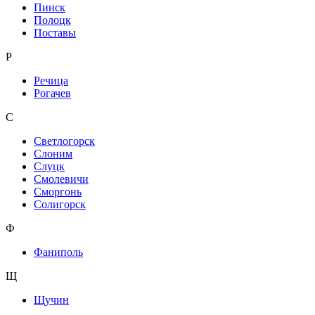
Пинск
Полоцк
Поставы
Р
Речица
Рогачев
С
Светлогорск
Слоним
Слуцк
Смолевичи
Сморгонь
Солигорск
Ф
Фаниполь
Щ
Щучин