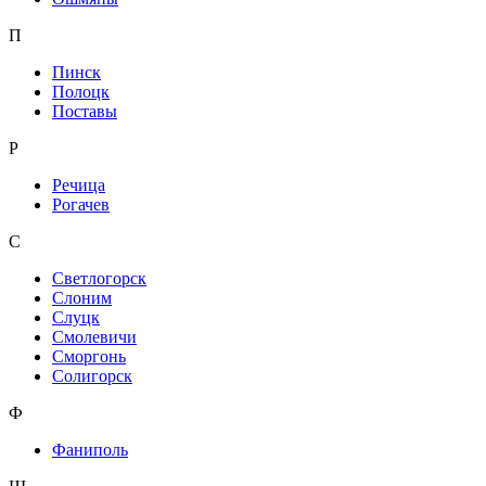
П
Пинск
Полоцк
Поставы
Р
Речица
Рогачев
С
Светлогорск
Слоним
Слуцк
Смолевичи
Сморгонь
Солигорск
Ф
Фаниполь