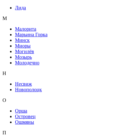
Лида
М
Малорита
Марьина Горка
Минск
Миоры
Могилёв
Мозырь
Молодечно
Н
Несвиж
Новополоцк
О
Орша
Островец
Ошмяны
П