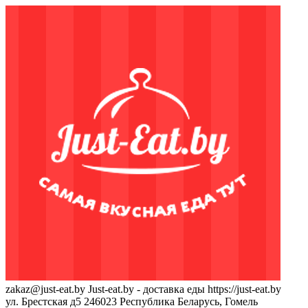
zakaz@just-eat.by
Just-eat.by - доставка еды
https://just-eat.by
ул. Брестская д5
246023
Республика Беларусь, Гомель