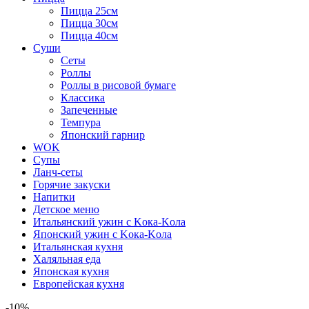
Пицца 25см
Пицца 30см
Пицца 40см
Суши
Сеты
Роллы
Роллы в рисовой бумаге
Классика
Запеченные
Темпура
Японский гарнир
WOK
Супы
Ланч-сеты
Горячие закуски
Напитки
Детское меню
Итальянский ужин с Kока-Kола
Японский ужин с Kока-Kола
Итальянская кухня
Халяльная еда
Японская кухня
Европейская кухня
-10%