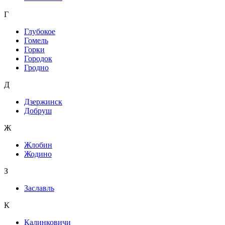
Г
Глубокое
Гомель
Горки
Городок
Гродно
Д
Дзержинск
Добруш
Ж
Жлобин
Жодино
З
Заславль
К
Калинковичи