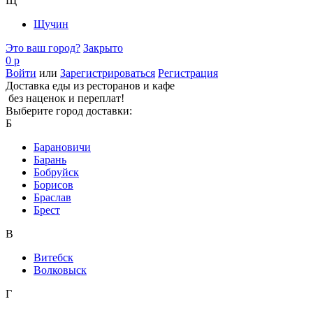
Щ
Щучин
Это ваш город?
Закрыто
0 р
Войти
или
Зарегистрироваться
Регистрация
Доставка еды из ресторанов и кафе
без наценок и переплат!
Выберите город доставки:
Б
Барановичи
Барань
Бобруйск
Борисов
Браслав
Брест
В
Витебск
Волковыск
Г