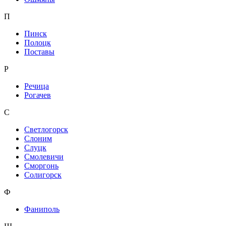
П
Пинск
Полоцк
Поставы
Р
Речица
Рогачев
С
Светлогорск
Слоним
Слуцк
Смолевичи
Сморгонь
Солигорск
Ф
Фаниполь