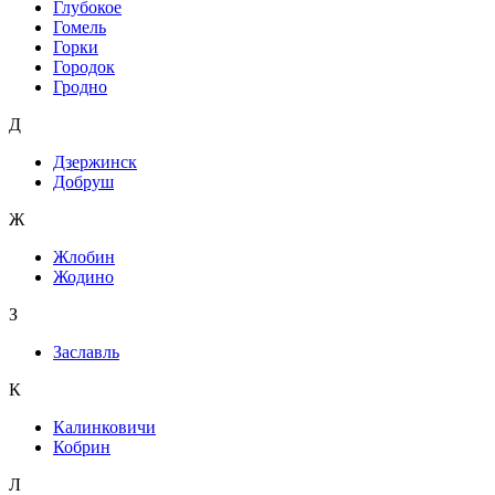
Глубокое
Гомель
Горки
Городок
Гродно
Д
Дзержинск
Добруш
Ж
Жлобин
Жодино
З
Заславль
К
Калинковичи
Кобрин
Л