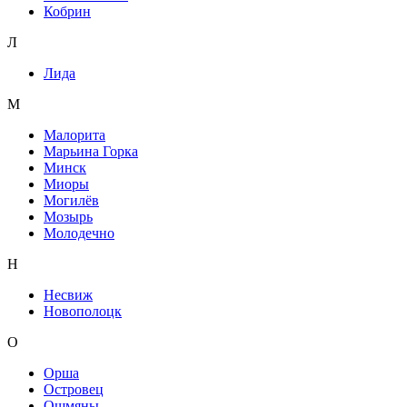
Кобрин
Л
Лида
М
Малорита
Марьина Горка
Минск
Миоры
Могилёв
Мозырь
Молодечно
Н
Несвиж
Новополоцк
О
Орша
Островец
Ошмяны