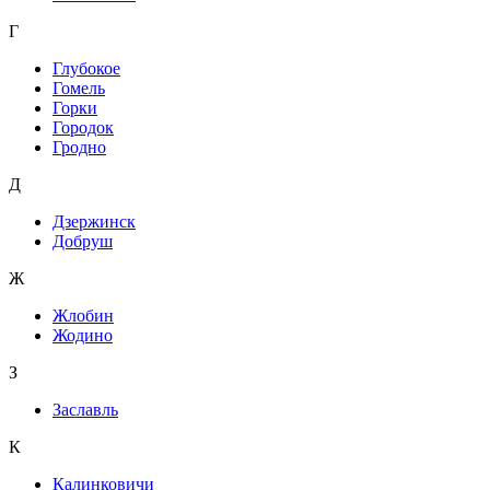
Г
Глубокое
Гомель
Горки
Городок
Гродно
Д
Дзержинск
Добруш
Ж
Жлобин
Жодино
З
Заславль
К
Калинковичи