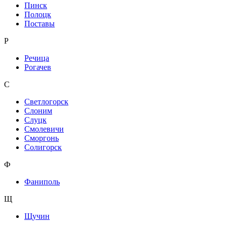
Пинск
Полоцк
Поставы
Р
Речица
Рогачев
С
Светлогорск
Слоним
Слуцк
Смолевичи
Сморгонь
Солигорск
Ф
Фаниполь
Щ
Щучин