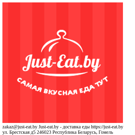
zakaz@just-eat.by
Just-eat.by - доставка еды
https://just-eat.by
ул. Брестская д5
246023
Республика Беларусь, Гомель