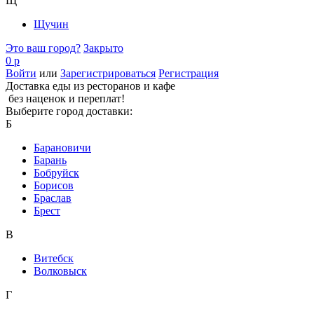
Щ
Щучин
Это ваш город?
Закрыто
0 р
Войти
или
Зарегистрироваться
Регистрация
Доставка еды из ресторанов и кафе
без наценок и переплат!
Выберите город доставки:
Б
Барановичи
Барань
Бобруйск
Борисов
Браслав
Брест
В
Витебск
Волковыск
Г