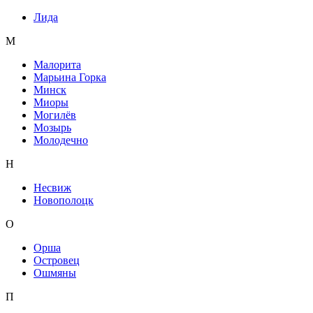
Лида
М
Малорита
Марьина Горка
Минск
Миоры
Могилёв
Мозырь
Молодечно
Н
Несвиж
Новополоцк
О
Орша
Островец
Ошмяны
П