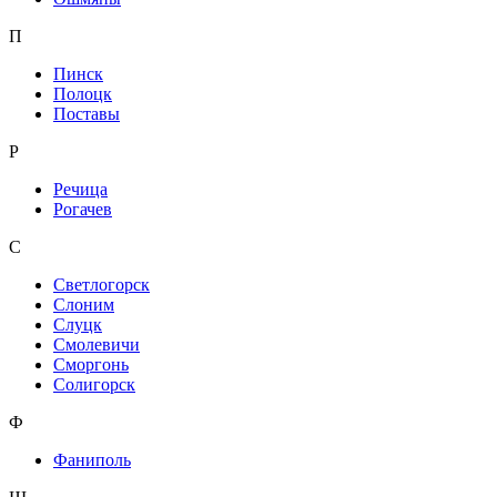
П
Пинск
Полоцк
Поставы
Р
Речица
Рогачев
С
Светлогорск
Слоним
Слуцк
Смолевичи
Сморгонь
Солигорск
Ф
Фаниполь