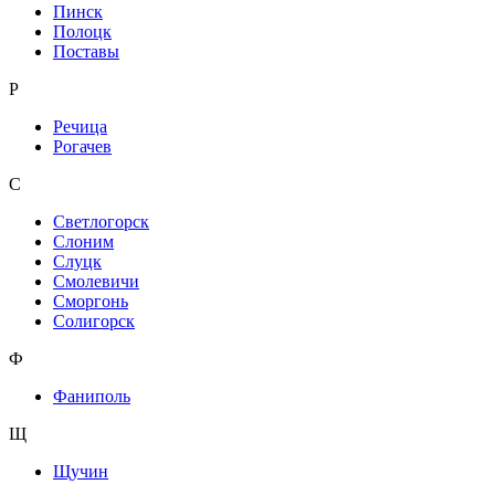
Пинск
Полоцк
Поставы
Р
Речица
Рогачев
С
Светлогорск
Слоним
Слуцк
Смолевичи
Сморгонь
Солигорск
Ф
Фаниполь
Щ
Щучин