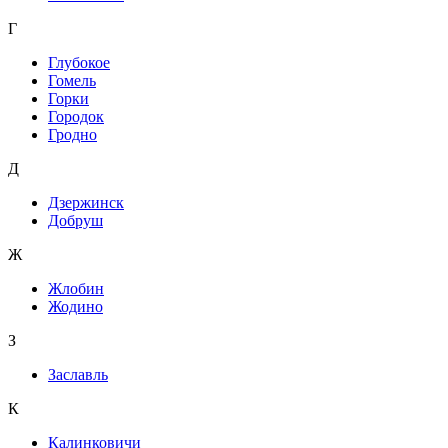
Г
Глубокое
Гомель
Горки
Городок
Гродно
Д
Дзержинск
Добруш
Ж
Жлобин
Жодино
З
Заславль
К
Калинковичи