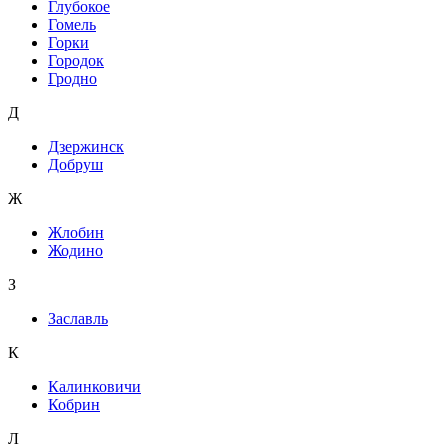
Глубокое
Гомель
Горки
Городок
Гродно
Д
Дзержинск
Добруш
Ж
Жлобин
Жодино
З
Заславль
К
Калинковичи
Кобрин
Л