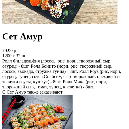
Сет Амур
79.90 р
1200 г 32 шт
Ролл Филадельфия (лосось, рис, нори, творожный сыр,
огурец) - 8шт. Ролл Бонито (нори, рис, творожный сыр,
лосось, авокадо, стружка тунца) - 8шт. Ролл Роуз (рис, нори,
огурец, тунец, соус «Спайси», сыр творожный, ореховый и
терияки соусы, кунжут) - 8шт. Ролл Микс (рис, нори,
творожный сыр, томат, тунец, креветка) - 8шт.
С Сет Амур также заказывают