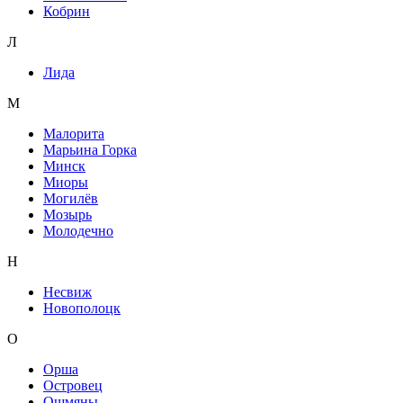
Кобрин
Л
Лида
М
Малорита
Марьина Горка
Минск
Миоры
Могилёв
Мозырь
Молодечно
Н
Несвиж
Новополоцк
О
Орша
Островец
Ошмяны