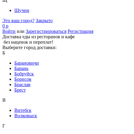
Щ
Щучин
Это ваш город?
Закрыто
0 р
Войти
или
Зарегистрироваться
Регистрация
Доставка еды из ресторанов и кафе
без наценок и переплат!
Выберите город доставки:
Б
Барановичи
Барань
Бобруйск
Борисов
Браслав
Брест
В
Витебск
Волковыск
Г