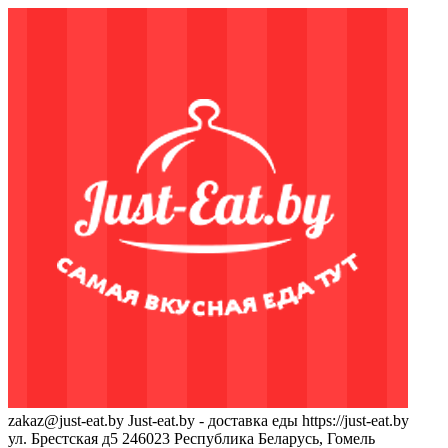
zakaz@just-eat.by
Just-eat.by - доставка еды
https://just-eat.by
ул. Брестская д5
246023
Республика Беларусь, Гомель