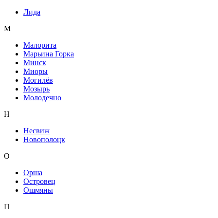
Лида
М
Малорита
Марьина Горка
Минск
Миоры
Могилёв
Мозырь
Молодечно
Н
Несвиж
Новополоцк
О
Орша
Островец
Ошмяны
П