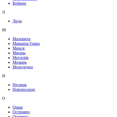
Кобрин
Л
Лида
М
Малорита
Марьина Горка
Минск
Миоры
Могилёв
Мозырь
Молодечно
Н
Несвиж
Новополоцк
О
Орша
Островец
Ошмяны