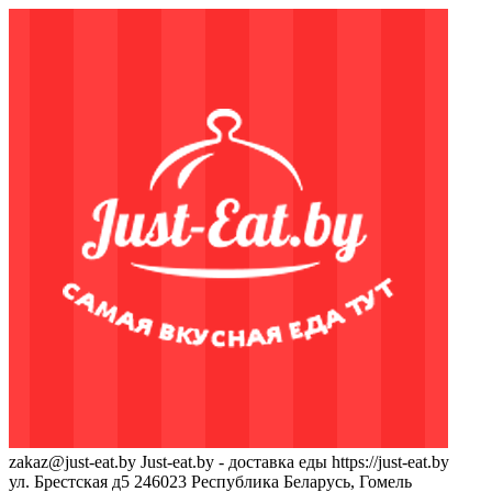
zakaz@just-eat.by
Just-eat.by - доставка еды
https://just-eat.by
ул. Брестская д5
246023
Республика Беларусь, Гомель