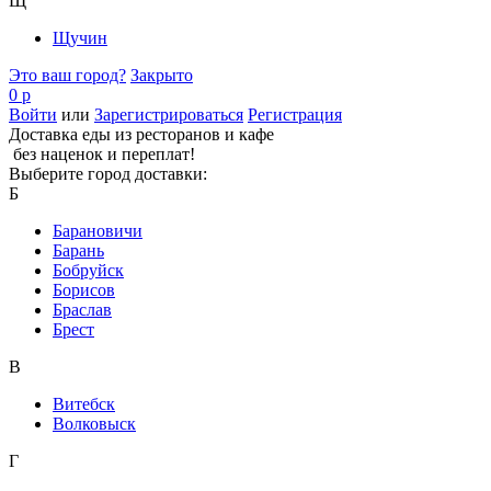
Щ
Щучин
Это ваш город?
Закрыто
0 р
Войти
или
Зарегистрироваться
Регистрация
Доставка еды из ресторанов и кафе
без наценок и переплат!
Выберите город доставки:
Б
Барановичи
Барань
Бобруйск
Борисов
Браслав
Брест
В
Витебск
Волковыск
Г