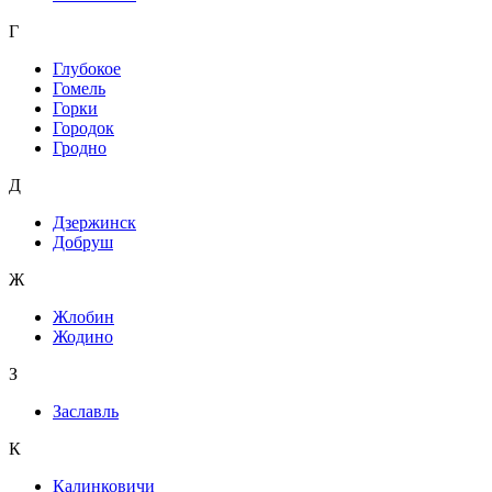
Г
Глубокое
Гомель
Горки
Городок
Гродно
Д
Дзержинск
Добруш
Ж
Жлобин
Жодино
З
Заславль
К
Калинковичи