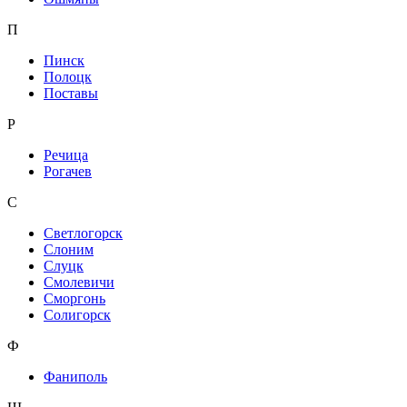
П
Пинск
Полоцк
Поставы
Р
Речица
Рогачев
С
Светлогорск
Слоним
Слуцк
Смолевичи
Сморгонь
Солигорск
Ф
Фаниполь