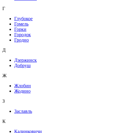
Г
Глубокое
Гомель
Горки
Городок
Гродно
Д
Дзержинск
Добруш
Ж
Жлобин
Жодино
З
Заславль
К
Калинковичи