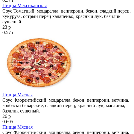
0.57 г
Пицца Мексиканская
Соус Томатный, моцарелла, пепперони, бекон, сладкий перец,
кукуруза, острый перец халапеньо, красный лук, базилик
сушеный.
23 р
0.57 г
Пицца Мясная
Соус Флорентийский, моцарелла, бекон, пепперони, ветчина,
колбаски баварские, сладкий перец, красный лук, маслины,
базилик сушеный.
26 р
0.605 г
Пицца Мясная
Соус Флорентийский, моцарелла, бекон, пепперони, ветчина,