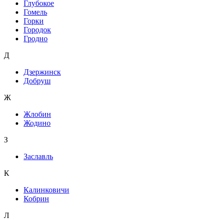
Глубокое
Гомель
Горки
Городок
Гродно
Д
Дзержинск
Добруш
Ж
Жлобин
Жодино
З
Заславль
К
Калинковичи
Кобрин
Л