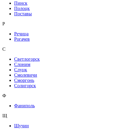
Пинск
Полоцк
Поставы
Р
Речица
Рогачев
С
Светлогорск
Слоним
Слуцк
Смолевичи
Сморгонь
Солигорск
Ф
Фаниполь
Щ
Щучин