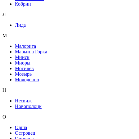
Кобрин
Л
Лида
М
Малорита
Марьина Горка
Минск
Миоры
Могилёв
Мозырь
Молодечно
Н
Несвиж
Новополоцк
О
Орша
Островец
Ошмяны