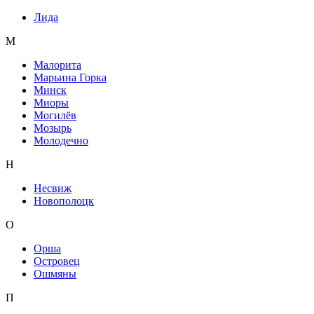
Лида
М
Малорита
Марьина Горка
Минск
Миоры
Могилёв
Мозырь
Молодечно
Н
Несвиж
Новополоцк
О
Орша
Островец
Ошмяны
П