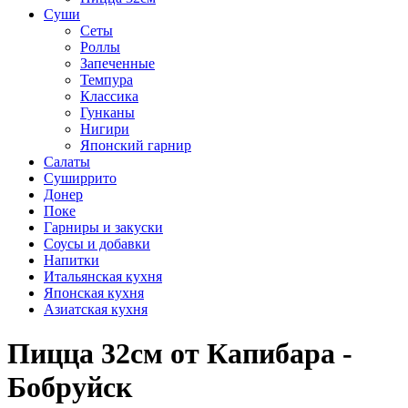
Суши
Сеты
Роллы
Запеченные
Темпура
Классика
Гунканы
Нигири
Японский гарнир
Салаты
Суширрито
Донер
Поке
Гарниры и закуски
Соусы и добавки
Напитки
Итальянская кухня
Японская кухня
Азиатская кухня
Пицца 32см от Капибара -
Бобруйск