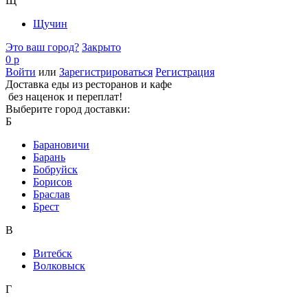
Щ
Щучин
Это ваш город?
Закрыто
0 р
Войти
или
Зарегистрироваться
Регистрация
Доставка еды из ресторанов и кафе
без наценок и переплат!
Выберите город доставки:
Б
Барановичи
Барань
Бобруйск
Борисов
Браслав
Брест
В
Витебск
Волковыск
Г