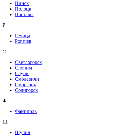
Пинск
Полоцк
Поставы
Р
Речица
Рогачев
С
Светлогорск
Слоним
Слуцк
Смолевичи
Сморгонь
Солигорск
Ф
Фаниполь
Щ
Щучин