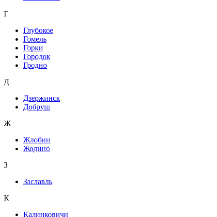
Г
Глубокое
Гомель
Горки
Городок
Гродно
Д
Дзержинск
Добруш
Ж
Жлобин
Жодино
З
Заславль
К
Калинковичи