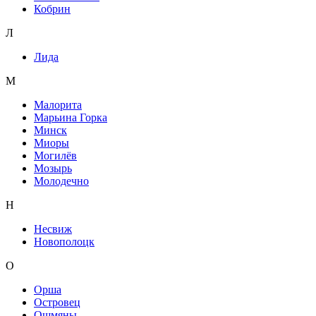
Кобрин
Л
Лида
М
Малорита
Марьина Горка
Минск
Миоры
Могилёв
Мозырь
Молодечно
Н
Несвиж
Новополоцк
О
Орша
Островец
Ошмяны