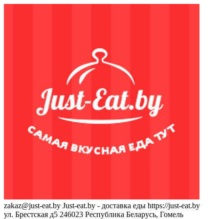
zakaz@just-eat.by
Just-eat.by - доставка еды
https://just-eat.by
ул. Брестская д5
246023
Республика Беларусь, Гомель