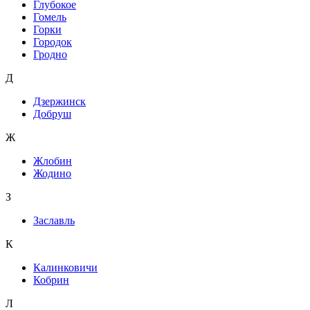
Глубокое
Гомель
Горки
Городок
Гродно
Д
Дзержинск
Добруш
Ж
Жлобин
Жодино
З
Заславль
К
Калинковичи
Кобрин
Л