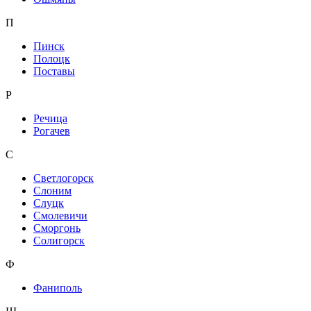
П
Пинск
Полоцк
Поставы
Р
Речица
Рогачев
С
Светлогорск
Слоним
Слуцк
Смолевичи
Сморгонь
Солигорск
Ф
Фаниполь