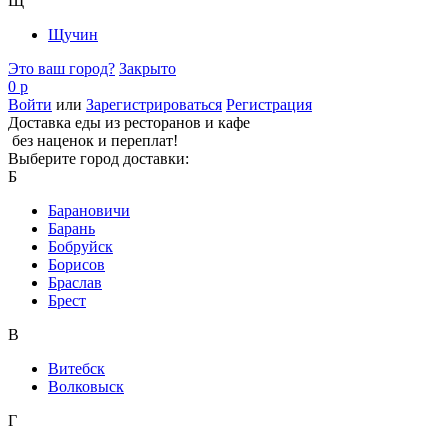
Щ
Щучин
Это ваш город?
Закрыто
0 р
Войти
или
Зарегистрироваться
Регистрация
Доставка еды из ресторанов и кафе
без наценок и переплат!
Выберите город доставки:
Б
Барановичи
Барань
Бобруйск
Борисов
Браслав
Брест
В
Витебск
Волковыск
Г