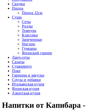
Скидки
Пицца
Пицца 32см
Суши
Сеты
Роллы
Темпура
Классика
Запеченные
Нигири
Гунканы
Японский гарнир
Ланч-сеты
Салаты
Суширрито
Поке
Гарниры и закуски
Соусы и добавки
Итальянская кухня
Японская кухня
Азиатская кухня
Напитки от Капибара -