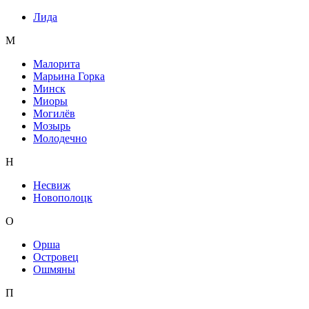
Лида
М
Малорита
Марьина Горка
Минск
Миоры
Могилёв
Мозырь
Молодечно
Н
Несвиж
Новополоцк
О
Орша
Островец
Ошмяны
П