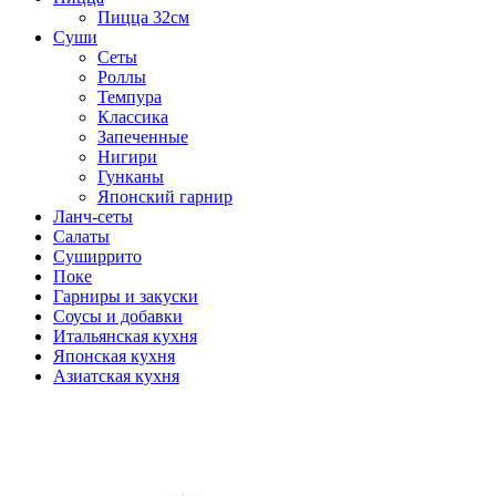
Пицца 32см
Суши
Сеты
Роллы
Темпура
Классика
Запеченные
Нигири
Гунканы
Японский гарнир
Ланч-сеты
Салаты
Суширрито
Поке
Гарниры и закуски
Соусы и добавки
Итальянская кухня
Японская кухня
Азиатская кухня