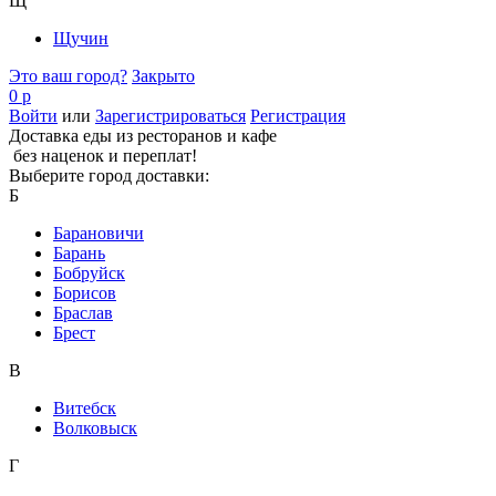
Щ
Щучин
Это ваш город?
Закрыто
0 р
Войти
или
Зарегистрироваться
Регистрация
Доставка еды из ресторанов и кафе
без наценок и переплат!
Выберите город доставки:
Б
Барановичи
Барань
Бобруйск
Борисов
Браслав
Брест
В
Витебск
Волковыск
Г