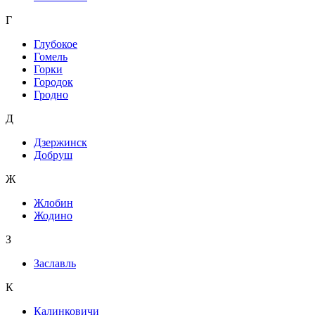
Г
Глубокое
Гомель
Горки
Городок
Гродно
Д
Дзержинск
Добруш
Ж
Жлобин
Жодино
З
Заславль
К
Калинковичи