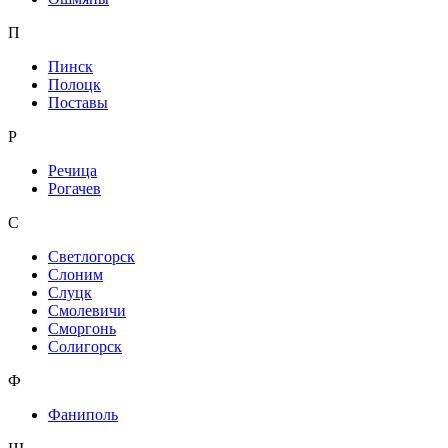
П
Пинск
Полоцк
Поставы
Р
Речица
Рогачев
С
Светлогорск
Слоним
Слуцк
Смолевичи
Сморгонь
Солигорск
Ф
Фаниполь