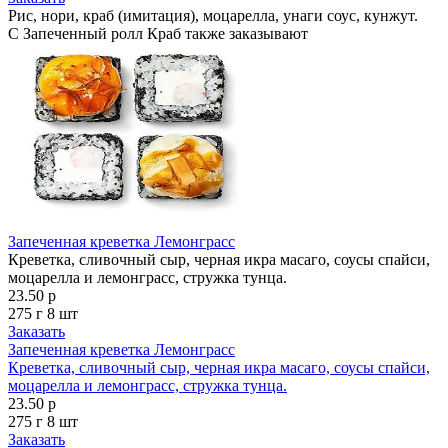
Рис, нори, краб (имитация), моцарелла, унаги соус, кунжут.
С Запеченный ролл Краб также заказывают
Запеченная креветка Лемонграсс
Креветка, сливочный сыр, черная икра масаго, соусы спайси,
моцарелла и лемонграсс, стружка тунца.
23.50 р
275 г
8 шт
Заказать
Запеченная креветка Лемонграсс
Креветка, сливочный сыр, черная икра масаго, соусы спайси,
моцарелла и лемонграсс, стружка тунца.
23.50 р
275 г
8 шт
Заказать