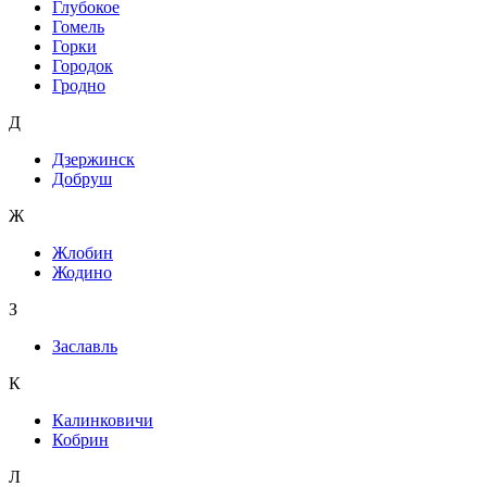
Глубокое
Гомель
Горки
Городок
Гродно
Д
Дзержинск
Добруш
Ж
Жлобин
Жодино
З
Заславль
К
Калинковичи
Кобрин
Л