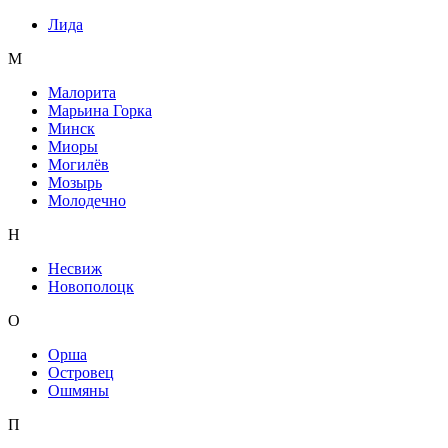
Лида
М
Малорита
Марьина Горка
Минск
Миоры
Могилёв
Мозырь
Молодечно
Н
Несвиж
Новополоцк
О
Орша
Островец
Ошмяны
П