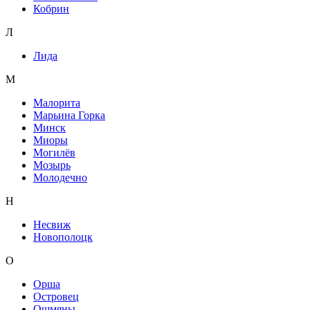
Кобрин
Л
Лида
М
Малорита
Марьина Горка
Минск
Миоры
Могилёв
Мозырь
Молодечно
Н
Несвиж
Новополоцк
О
Орша
Островец
Ошмяны