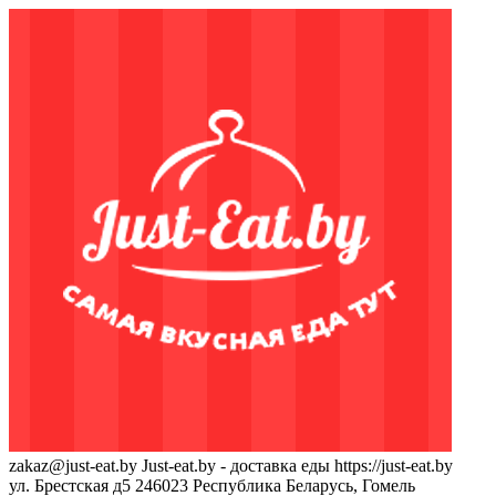
zakaz@just-eat.by
Just-eat.by - доставка еды
https://just-eat.by
ул. Брестская д5
246023
Республика Беларусь, Гомель