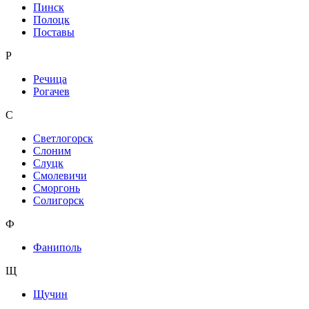
Пинск
Полоцк
Поставы
Р
Речица
Рогачев
С
Светлогорск
Слоним
Слуцк
Смолевичи
Сморгонь
Солигорск
Ф
Фаниполь
Щ
Щучин