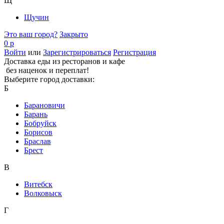
Щ
Щучин
Это ваш город?
Закрыто
0 р
Войти
или
Зарегистрироваться
Регистрация
Доставка еды из ресторанов и кафе
без наценок и переплат!
Выберите город доставки:
Б
Барановичи
Барань
Бобруйск
Борисов
Браслав
Брест
В
Витебск
Волковыск
Г