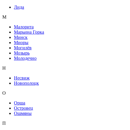
Лида
М
Малорита
Марьина Горка
Минск
Миоры
Могилёв
Мозырь
Молодечно
Н
Несвиж
Новополоцк
О
Орша
Островец
Ошмяны
П