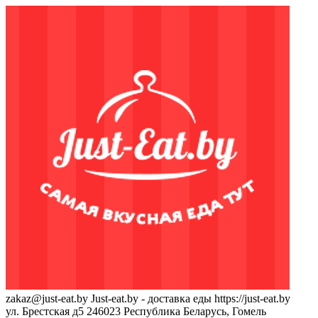
zakaz@just-eat.by
Just-eat.by - доставка еды
https://just-eat.by
ул. Брестская д5
246023
Республика Беларусь, Гомель