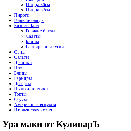
Пицца 30см
Пицца 32см
Пироги
Горячие блюда
Бизнес Ланч
Горячие блюда
Салаты
Блины
Гарниры и закуски
Супы
Салаты
Драники
Плов
Блины
Гарниры
Десерты
Пышки/пончики
Торты
Соусы
Американская кухня
Итальянская кухня
Ура маки от КулинарЪ