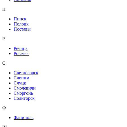
П
Пинск
Полоцк
Поставы
Р
Речица
Рогачев
С
Светлогорск
Слоним
Слуцк
Смолевичи
Сморгонь
Солигорск
Ф
Фаниполь