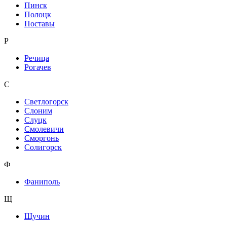
Пинск
Полоцк
Поставы
Р
Речица
Рогачев
С
Светлогорск
Слоним
Слуцк
Смолевичи
Сморгонь
Солигорск
Ф
Фаниполь
Щ
Щучин