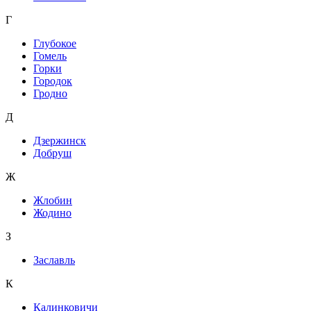
Г
Глубокое
Гомель
Горки
Городок
Гродно
Д
Дзержинск
Добруш
Ж
Жлобин
Жодино
З
Заславль
К
Калинковичи