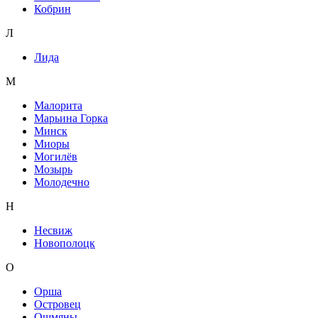
Кобрин
Л
Лида
М
Малорита
Марьина Горка
Минск
Миоры
Могилёв
Мозырь
Молодечно
Н
Несвиж
Новополоцк
О
Орша
Островец
Ошмяны