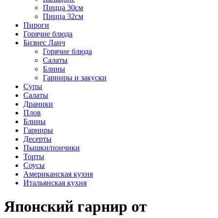
Пицца 30см
Пицца 32см
Пироги
Горячие блюда
Бизнес Ланч
Горячие блюда
Салаты
Блины
Гарниры и закуски
Супы
Салаты
Драники
Плов
Блины
Гарниры
Десерты
Пышки/пончики
Торты
Соусы
Американская кухня
Итальянская кухня
Японский гарнир от