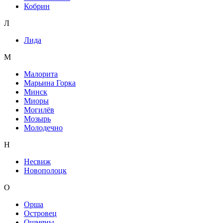
Кобрин
Л
Лида
М
Малорита
Марьина Горка
Минск
Миоры
Могилёв
Мозырь
Молодечно
Н
Несвиж
Новополоцк
О
Орша
Островец
Ошмяны