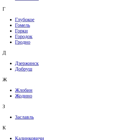
Г
Глубокое
Гомель
Горки
Городок
Гродно
Д
Дзержинск
Добруш
Ж
Жлобин
Жодино
З
Заславль
К
Калинковичи