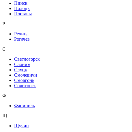
Пинск
Полоцк
Поставы
Р
Речица
Рогачев
С
Светлогорск
Слоним
Слуцк
Смолевичи
Сморгонь
Солигорск
Ф
Фаниполь
Щ
Щучин