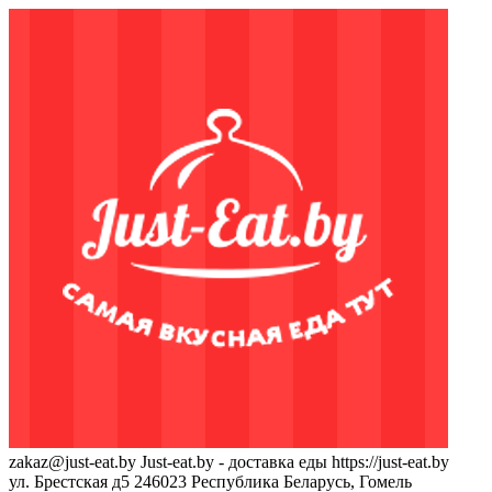
zakaz@just-eat.by
Just-eat.by - доставка еды
https://just-eat.by
ул. Брестская д5
246023
Республика Беларусь, Гомель