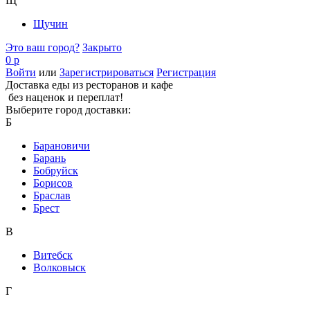
Щ
Щучин
Это ваш город?
Закрыто
0 р
Войти
или
Зарегистрироваться
Регистрация
Доставка еды из ресторанов и кафе
без наценок и переплат!
Выберите город доставки:
Б
Барановичи
Барань
Бобруйск
Борисов
Браслав
Брест
В
Витебск
Волковыск
Г