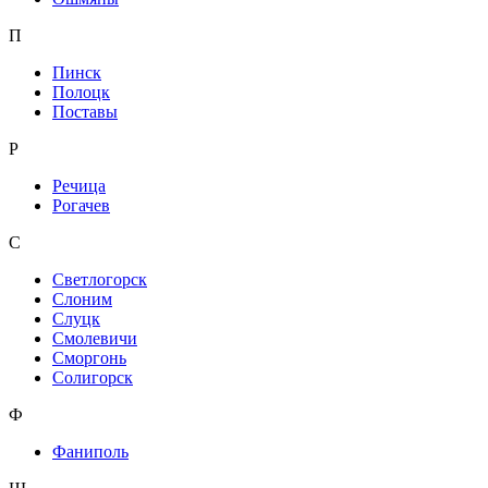
П
Пинск
Полоцк
Поставы
Р
Речица
Рогачев
С
Светлогорск
Слоним
Слуцк
Смолевичи
Сморгонь
Солигорск
Ф
Фаниполь