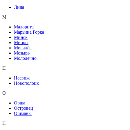
Лида
М
Малорита
Марьина Горка
Минск
Миоры
Могилёв
Мозырь
Молодечно
Н
Несвиж
Новополоцк
О
Орша
Островец
Ошмяны
П