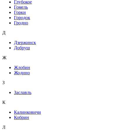
Глубокое
Гомель
Горки
Городок
Гродно
Д
Дзержинск
Добруш
Ж
Жлобин
Жодино
З
Заславль
К
Калинковичи
Кобрин
Л