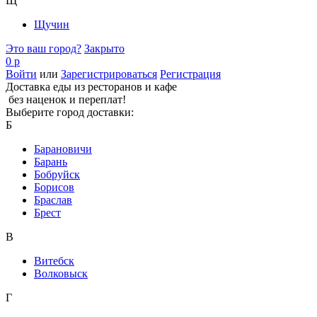
Щ
Щучин
Это ваш город?
Закрыто
0 р
Войти
или
Зарегистрироваться
Регистрация
Доставка еды из ресторанов и кафе
без наценок и переплат!
Выберите город доставки:
Б
Барановичи
Барань
Бобруйск
Борисов
Браслав
Брест
В
Витебск
Волковыск
Г