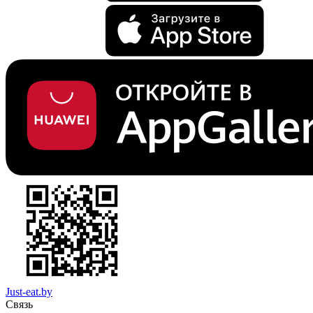
Just-eat.by
Связь