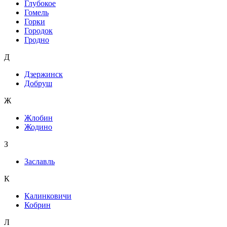
Глубокое
Гомель
Горки
Городок
Гродно
Д
Дзержинск
Добруш
Ж
Жлобин
Жодино
З
Заславль
К
Калинковичи
Кобрин
Л