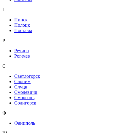
П
Пинск
Полоцк
Поставы
Р
Речица
Рогачев
С
Светлогорск
Слоним
Слуцк
Смолевичи
Сморгонь
Солигорск
Ф
Фаниполь