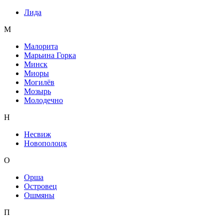
Лида
М
Малорита
Марьина Горка
Минск
Миоры
Могилёв
Мозырь
Молодечно
Н
Несвиж
Новополоцк
О
Орша
Островец
Ошмяны
П