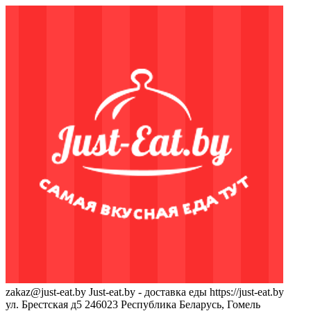
zakaz@just-eat.by
Just-eat.by - доставка еды
https://just-eat.by
ул. Брестская д5
246023
Республика Беларусь, Гомель