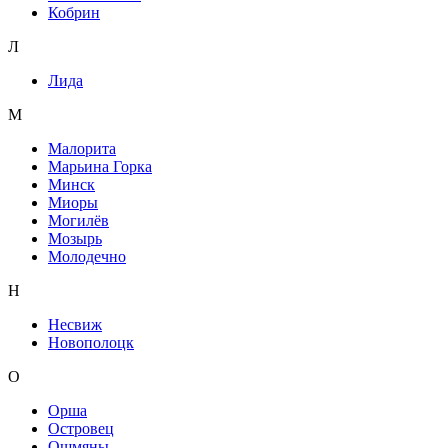
Кобрин
Л
Лида
М
Малорита
Марьина Горка
Минск
Миоры
Могилёв
Мозырь
Молодечно
Н
Несвиж
Новополоцк
О
Орша
Островец
Ошмяны