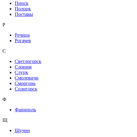
Пинск
Полоцк
Поставы
Р
Речица
Рогачев
С
Светлогорск
Слоним
Слуцк
Смолевичи
Сморгонь
Солигорск
Ф
Фаниполь
Щ
Щучин