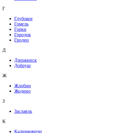
Г
Глубокое
Гомель
Горки
Городок
Гродно
Д
Дзержинск
Добруш
Ж
Жлобин
Жодино
З
Заславль
К
Калинковичи