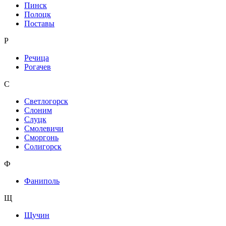
Пинск
Полоцк
Поставы
Р
Речица
Рогачев
С
Светлогорск
Слоним
Слуцк
Смолевичи
Сморгонь
Солигорск
Ф
Фаниполь
Щ
Щучин