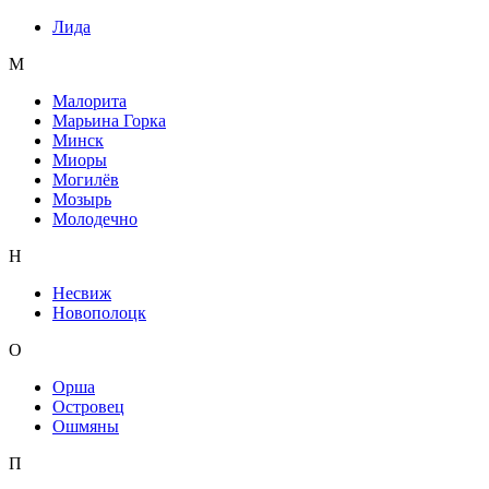
Лида
М
Малорита
Марьина Горка
Минск
Миоры
Могилёв
Мозырь
Молодечно
Н
Несвиж
Новополоцк
О
Орша
Островец
Ошмяны
П