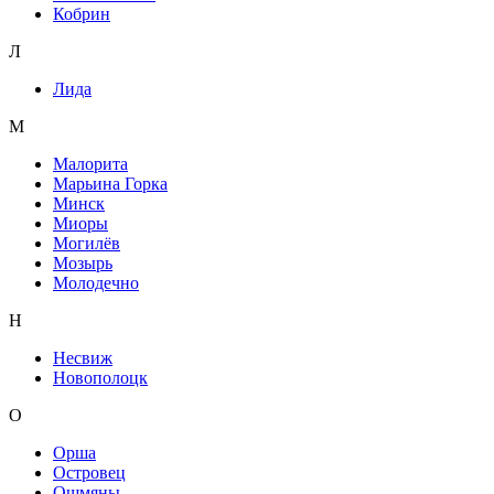
Кобрин
Л
Лида
М
Малорита
Марьина Горка
Минск
Миоры
Могилёв
Мозырь
Молодечно
Н
Несвиж
Новополоцк
О
Орша
Островец
Ошмяны