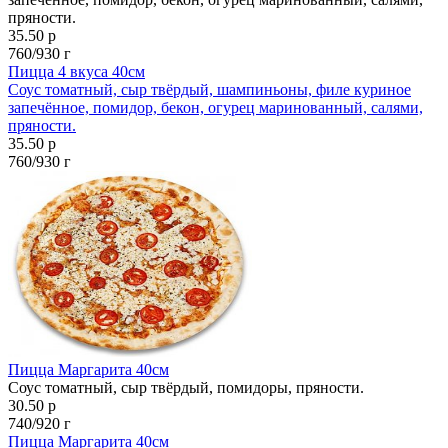
пряности.
35.50 р
760/930 г
Пицца 4 вкуса 40см
Соус томатный, сыр твёрдый, шампиньоны, филе куриное
запечённое, помидор, бекон, огурец маринованный, салями,
пряности.
35.50 р
760/930 г
Пицца Маргарита 40см
Соус томатный, сыр твёрдый, помидоры, пряности.
30.50 р
740/920 г
Пицца Маргарита 40см