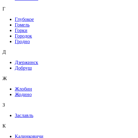
Г
Глубокое
Гомель
Горки
Городок
Гродно
Д
Дзержинск
Добруш
Ж
Жлобин
Жодино
З
Заславль
К
Калинковичи