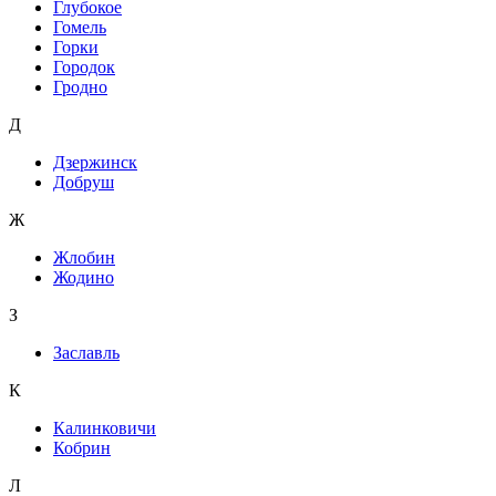
Глубокое
Гомель
Горки
Городок
Гродно
Д
Дзержинск
Добруш
Ж
Жлобин
Жодино
З
Заславль
К
Калинковичи
Кобрин
Л