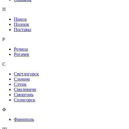
П
Пинск
Полоцк
Поставы
Р
Речица
Рогачев
С
Светлогорск
Слоним
Слуцк
Смолевичи
Сморгонь
Солигорск
Ф
Фаниполь