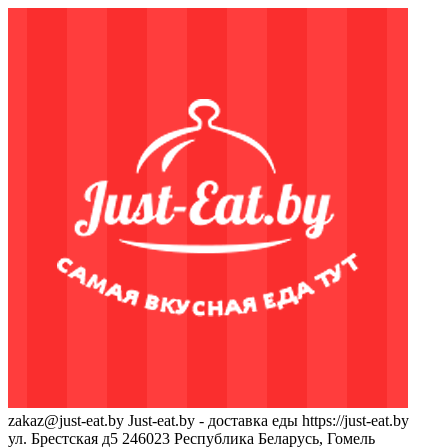
zakaz@just-eat.by
Just-eat.by - доставка еды
https://just-eat.by
ул. Брестская д5
246023
Республика Беларусь, Гомель