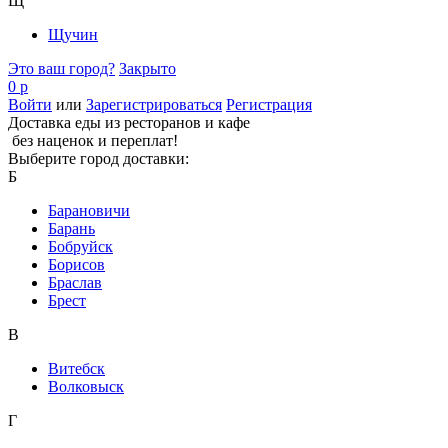
Щ
Щучин
Это ваш город?
Закрыто
0 р
Войти
или
Зарегистрироваться
Регистрация
Доставка еды из ресторанов и кафе
без наценок и переплат!
Выберите город доставки:
Б
Барановичи
Барань
Бобруйск
Борисов
Браслав
Брест
В
Витебск
Волковыск
Г